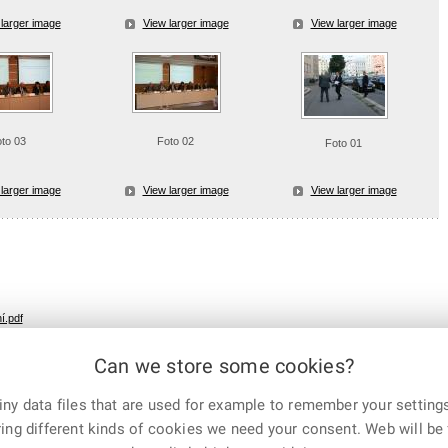
larger image
View larger image
View larger image
to 03
Foto 02
Foto 01
larger image
View larger image
View larger image
í.pdf
Can we store some cookies?
ny data files that are used for example to remember your settings
E-mail
Print
Facebook
X
ing different kinds of cookies we need your consent. Web will be 
Corp.