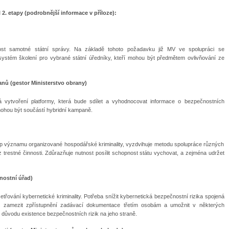
2. etapy (podrobnější informace v příloze):
olnost samotné státní správy. Na základě tohoto požadavku již MV ve spolupráci se
ystém školení pro vybrané státní úředníky, kteří mohou být předmětem ovlivňování ze
anů (gestor Ministerstvo obrany)
dá vytvoření platformy, která bude sdílet a vyhodnocovat informace o bezpečnostních
mohou být součástí hybridní kampaně.
stup významu organizované hospodářské kriminality, vyzdvihuje metodu spolupráce různých
trestné činnosti. Zdůrazňuje nutnost posílit schopnost státu vychovat, a zejména udržet
nostní úřad)
etřování kybernetické kriminality. Potřeba snížit kybernetická bezpečnostní rizika spojená
 zamezit zpřístupnění zadávací dokumentace třetím osobám a umožnit v některých
důvodu existence bezpečnostních rizik na jeho straně.