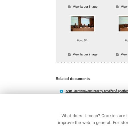
View larger image
View 
Foto 04
Fo
View larger image
View 
Related documents
ANB_identifikované hrozby navržená opatřen
File size: 447,5 KB / Type PDF
What does it mean? Cookies are ti
improve the web in general. For stor