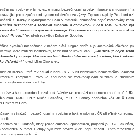
edevším na hrozby terorismu, extremismu, bezpečnostní aspekty migrace a antropogenní a
ředstavující pro bezpečnostní systém relativně nové výzvy. Zejména kapitoly Působení cizí
t občanů a Hrozby v kyberprostoru jsou v materiálu obdobného pojetí zpracovány zcela
 občanům bezpečnost a zachovat svobodu a demokracii v naší zemi. Musíme být
, k čemu Audit národní bezpečnosti směřuje. Díky němu už brzy dostaneme do rukou
ti podniknout,“
řekl předseda vlády Bohuslav Sobotka.
 většina systémů bezpečnosti v našem státě funguje dobře a je dostatečně ošetřena jak
ostatky, které materiál identifikoval, nelze brát na lehkou váhu.
„Jak ukazuje nejen Audit
 dramaticky zvyšuje. Musíme nastavit dlouhodobě udržitelný systém, který zabrání
ko disfunkční,“
uvedl Milan Chovanec.
idních hrozeb, které MV spustí v lednu 2017, Audit identifikoval nedostatečnou odolnost
nformačním kampaním. Proto ve spolupráci se zpravodajskými službami a Národním
 pro vybrané státní úředníky.
 správy a šest externích konzultantů. Návrhy tak prochází oponenturou např. prof. JUDr.
ních studií MUNI, PhDr. Miloše Balabána, Ph.D., z Fakulty sociálních věd UK či Dana
r University Haifa.
it současným závažným bezpečnostním hrozbám a jaká je odolnost ČR při přímé konfrontaci
osílit.
e tohoto roku. Materiál, který projde odbornou oponenturou, projedná jak BRS, tak vláda,
h opatřeních.
V rámci 1. etapy bylo mezi návrhy Auditu např. zřízení Centra terorismu a
mu ochrany měkkých cílů.