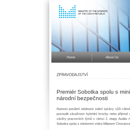
Home
About Us
ZPRAVODAJSTVÍ
Premiér Sobotka spolu s mini
národní bezpečnosti
Nutnost posílení odolnosti státní správy vůči cíle
posoudit závažnost hybridní hrozby nebo přijmutí 
závěry pracovních týmů v rámci 2. etapy Auditu ná
Sobotka spolu s ministrem vnitra Milanem Chovance