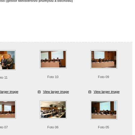
sti (gestor Ministerstvo průmyslu a obchodu)
Foto 10
Foto 09
oto 11
larger image
View larger image
View larger image
to 07
Foto 06
Foto 05