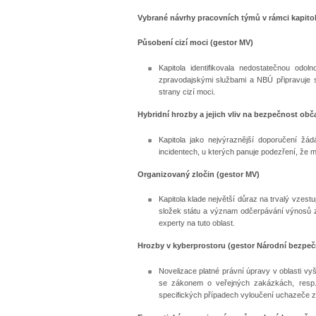
Vybrané návrhy pracovních týmů v rámci kapitol 
P
ůsobení cizí moci (gestor MV)
Kapitola identifikovala nedostatečnou od
zpravodajskými službami a NBÚ připravuje s
strany cizí moci.
Hybridní hrozby a jejich vliv na bezpečnost obč
Kapitola jako nejvýraznější doporučení žá
incidentech, u kterých panuje podezření, že 
Organizovaný zločin (gestor MV)
Kapitola klade největší důraz na trvalý vze
složek státu a význam odčerpávání výnosů z 
experty na tuto oblast.
Hrozby v kyberprostoru (gestor Národní bezpeč
Novelizace platné právní úpravy v oblasti vyš
se zákonem o veřejných zakázkách, resp.
specifických případech vyloučení uchazeče z 