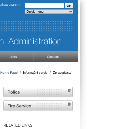
ulltext search
Links
Contacts
Home Page
/
Informační servis
/
Zpravodajství
Website of the Police of the Czech Republic
Website of the Fire and Rescue Service of the
Czech Republic
RELATED LINKS