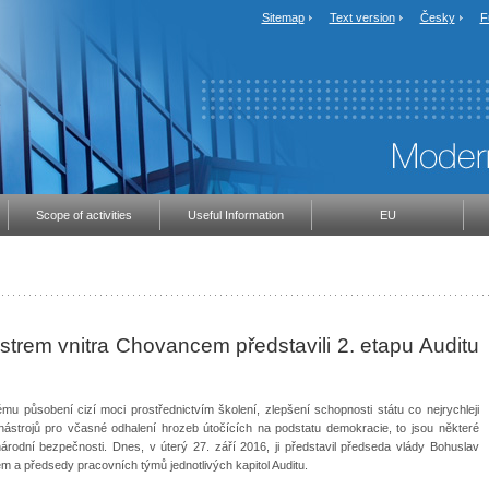
Sitemap
Text version
Česky
F
Scope of activities
Useful Information
EU
strem vnitra Chovancem představili 2. etapu Auditu
nému působení cizí moci prostřednictvím školení, zlepšení schopnosti státu co nejrychleji
nástrojů pro včasné odhalení hrozeb útočících na podstatu demokracie, to jsou některé
rodní bezpečnosti. Dnes, v úterý 27. září 2016, ji představil předseda vlády Bohuslav
m a předsedy pracovních týmů jednotlivých kapitol Auditu.