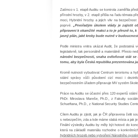
Zatímco v 1. etapě Auditu se kontrola zaměřila př
přírodní hrozby, v 2. etapě přišla na řadu témata p
moci, Hybridní hrozby a jejich vliv na bezpečnos
poprvé.
„Prvořadým úkolem vlády je zajistit
připraveni k okamžité reakci a to je přesně to
jasný plán, jaké kroky bude nutné v budoucnos
Podle ministra vnitra ukázal Audit, že podstatná
legislativně, tak personálně a materiálně. Přesto ned
národní bezpečnosti, snaha ovlivňovat stát se
tomu, aby byla Česká republika prezentována ja
Kromě nutnosti vybudovat Centrum terorismu a hybr
státní správy vůči působení cizí moci i dezi
bezpečnostním úřadem připravuje MV systém školení
Práce na Auditu se účastní přes 120 expertů státní
PhDr. Miroslava Mareše, Ph.D., z Fakulty sociál
Schueftana, Ph.D., z National Security Studies Cente
Cílem Auditu je zjistit, jak je ČR připravena čel
s nebezpečím, zda a kde máme slabá místa a jak je p
Finální výsledky Auditu by měly být hotové do konc
která na základě materiálu rozhodne o konkrétníc
hybridních hrozeb nebo vytvoření Národního systé