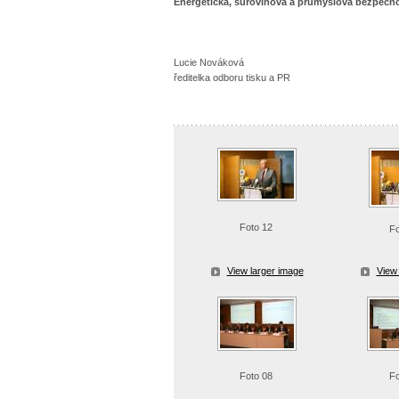
Energetická, surovinová a průmyslová bezpečno
Lucie Nováková
ředitelka odboru tisku a PR
Foto 12
F
View larger image
View 
Foto 08
Fo