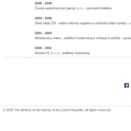
2006 - 2008
Česká společnost pro jakost, o. s. - výkonná ředitelka
2004 - 2006
Úřad vlády ČR - odbor reformy regulace a ústřední státní správy - 
2001 - 2004
Ministerstvo vnitra - oddělení modernizace veřejných služeb - sprá
2000 - 2001
Newton IT, s. r. o. - politický monitoring
Fac
© 2026 The Ministry of the Interior of the Czech Republic, all rights reserved