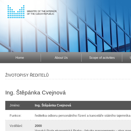
Home
About Us
Scope of activities
ŽIVOTOPISY ŘEDITELŮ
Ing. Štěpánka Cvejnová
Jméno:
Ing. Štěpánka Cvejnová
Funkce:
ředitelka odboru personálního řízení a kanceláře státního tajemníka 
Vzdělání:
2000
Vysoká škola ekonomická Praha - fakulta managementu - obor ma