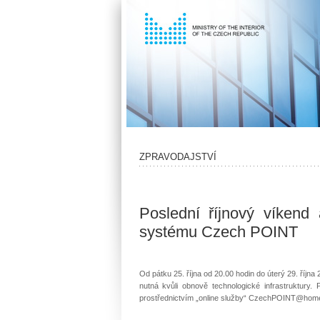
ZPRAVODAJSTVÍ
Poslední říjnový víkend
systému Czech POINT
Od pátku 25. října od 20.00 hodin do úterý 29. říj
nutná kvůli obnově technologické infrastruktu
prostřednictvím „online služby“ CzechPOINT@hom