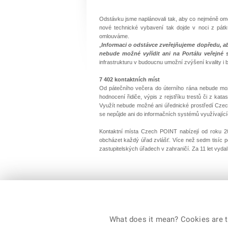
Odstávku jsme naplánovali tak, aby co nejméně omez
nové technické vybavení tak dojde v noci z pát
omlouváme.
„
Informaci o odstávce zveřejňujeme dopředu, aby
nebude možné vyřídit ani na Portálu veřejné 
infrastrukturu v budoucnu umožní zvýšení kvality i
7 402 kontaktních míst
Od pátečního večera do úterního rána nebude mo
hodnocení řidiče, výpis z rejstříku trestů či z ka
Využít nebude možné ani úřednické prostředí Czech
se nepůjde ani do informačních systémů využívajíc
Kontaktní místa Czech POINT nabízejí od roku 20
obcházet každý úřad zvlášť. Více než sedm tisíc
zastupitelských úřadech v zahraničí. Za 11 let vyd
Klára Dlubalová
pověřená řízením odboru tisku a public relations
What does it mean? Cookies are ti