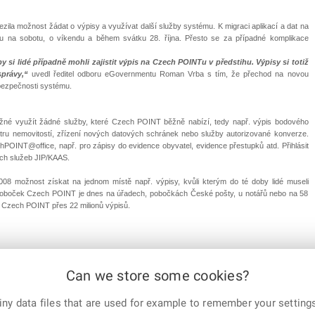
ila možnost žádat o výpisy a využívat další služby systému. K migraci aplikací a dat na
ku na sobotu, o víkendu a během svátku 28. října. Přesto se za případné komplikace
 si lidé případně mohli zajistit výpis na Czech POINTu v předstihu. Výpisy si totiž
správy,“
uvedl ředitel odboru eGovernmentu Roman Vrba s tím, že přechod na novou
 bezpečnosti systému.
žné využít žádné služby, které Czech POINT běžně nabízí, tedy např. výpis bodového
tastru nemovitostí, zřízení nových datových schránek nebo služby autorizované konverze.
POINT@office, např. pro zápisy do evidence obyvatel, evidence přestupků atd. Přihlásit
ích služeb JIP/KAAS.
08 možnost získat na jednom místě např. výpisy, kvůli kterým do té doby lidé museli
 poboček Czech POINT je dnes na úřadech, pobočkách České pošty, u notářů nebo na 58
al Czech POINT přes 22 milionů výpisů.
Can we store some cookies?
ny data files that are used for example to remember your settings