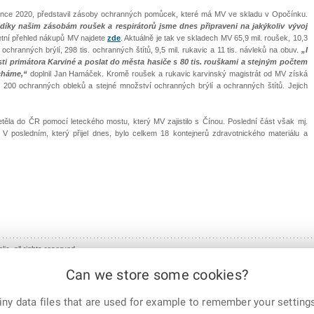
ence 2020, představil zásoby ochranných pomůcek, které má MV ve skladu v Opočínku.
díky našim zásobám roušek a respirátorů jsme dnes připraveni na jakýkoliv vývoj
etní přehled nákupů MV najdete
zde
. Aktuálně je tak ve skladech MV 65,9 mil. roušek, 10,3
. ochranných brýlí, 298 tis. ochranných štítů, 9,5 mil. rukavic a 11 tis. návleků na obuv.
„I
i primátora Karviné a poslat do města hasiče s 80 tis. rouškami a stejným počtem
echáme,“
doplnil Jan Hamáček. Kromě roušek a rukavic karvinský magistrát od MV získá
ce, 200 ochranných obleků a stejné množství ochranných brýlí a ochranných štítů. Jejich
etěla do ČR pomocí leteckého mostu, který MV zajistilo s Čínou. Poslední část však mj.
V posledním, který přijel dnes, bylo celkem 18 kontejnerů zdravotnického materiálu a
ic, all rights reserved
Can we store some cookies?
ny data files that are used for example to remember your settings