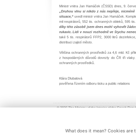
Ministr vnitra Jan Hamáček (ČSSD) dnes, 9. červ
„Druhou vlnu si nikdo z nás nepřeje, nicméně 
situace,“
uvedl ministr vnitra Jan Hamáček. Kompl
mil respirátorů, 552 tis. ochranných obleků, 595 tis
díky této zásobě jsem dnes mohl vyhovět žádost
rukavic. Lidi v nouzi rozhodně ve štychu nen
také 5 tis. respirátorů FFP2, 3000 litrů dezinfek
distribuci zajistí město.
Většina ochranných prostředků za 4,6 mld. Kč přil
z hospodárných důvodů dovezly do ČR tři vlaky. 
ochranných prostředků.
Klára Dlubalová
pověřena řízením odboru tisku a public relations
© 2026 The Ministry of the Interior of the Czech Republ
What does it mean? Cookies are ti