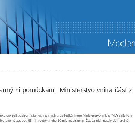
rannými pomůckami. Ministerstvo vnitra část z
ínku dovezli poslední část ochranných prostředků, které Ministerstvo vnitra (MV) zajistilo v
statečné zásoby 65 mil. roušek nebo 10 mil. respirátorů. Část z nich putuje do Karviné.