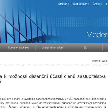
Sitemap
Text version
Česky
F
Scope of activities
Useful Information
EU
Home Page
ra k možnosti distanční účasti členů zastupitelstva
í
mínky pro konání ustavujícího zasedání zastupitelstva v § 39. Zasedání musí být svoláno
hůty pro soudní napadení voleb do zastupitelstva (případně od právní moci posledního
tnuty).
Žádnou výjimkou z této povinnosti např. z důvodu nouzového stavu či