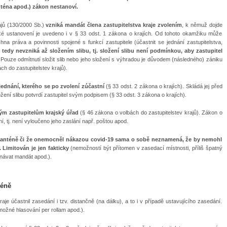
téna apod.) zákon nestanoví.
ajů (130/2000 Sb.)
vzniká mandát člena zastupitelstva kraje zvolením
, k němuž dojde
cké ustanovení je uvedeno i v § 33 odst. 1 zákona o krajích. Od tohoto okamžiku může
na práva a povinnosti spojené s funkcí zastupitele (účastnit se jednání zastupitelstva,
tedy nevzniká až složením slibu, tj. složení slibu není podmínkou, aby zastupitel
Pouze odmítnutí složit slib nebo jeho složení s výhradou je důvodem (následného) zániku
ch do zastupitelstev krajů).
jednání, kterého se po zvolení zúčastní
(§ 33 odst. 2 zákona o krajích). Skládá jej před
ožení slibu potvrdí zastupitel svým podpisem (§ 33 odst. 3 zákona o krajích).
ým zastupitelům krajský úřad
(§ 46 zákona o volbách do zastupitelstev krajů). Zákon o
 tj. není vyloučeno jeho zaslání např. poštou apod.
 karanténě či že onemocněl nákazou covid-19 sama o sobě neznamená, že by nemohl
Limitován je jen fakticky
(nemožností být přítomen v zasedací místnosti, příliš špatný
návat mandát apod.).
téně
aje účastnil zasedání i tzv. distančně (na dálku), a to i v případě ustavujícího zasedání.
možné hlasování per rollam apod.).