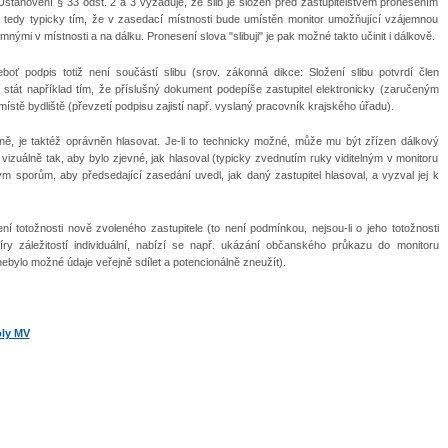
 Ustanovení § 33 odst. 2 a 3 vyžaduje, že slib je složen před zastupitelstvem pronesením
line, tedy typicky tím, že v zasedací místnosti bude umístěn monitor umožňující vzájemnou
mnými v místnosti a na dálku. Pronesení slova "slibuji" je pak možné takto učinit i dálkově.
eboť podpis totiž není součástí slibu (srov. zákonná dikce: Složení slibu potvrdí člen
stát například tím, že příslušný dokument podepíše zastupitel elektronicky (zaručeným
ístě bydliště (převzetí podpisu zajistí např. vyslaný pracovník krajského úřadu).
nčně, je taktéž oprávněn hlasovat. Je-li to technicky možné, může mu být zřízen dálkový
e vizuálně tak, aby bylo zjevné, jak hlasoval (typicky zvednutím ruky viditelným v monitoru
m sporům, aby předsedající zasedání uvedl, jak daný zastupitel hlasoval, a vyzval jej k
í totožnosti nově zvoleného zastupitele (to není podmínkou, nejsou-li o jeho totožnosti
íry záležitostí individuální, nabízí se např. ukázání občanského průkazu do monitoru
ebylo možné údaje veřejně sdílet a potencionálně zneužít).
oly MV