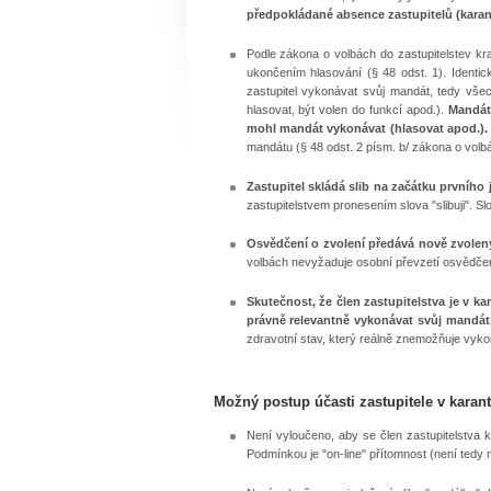
předpokládané absence zastupitelů (karan
Podle zákona o volbách do zastupitelstev kr
ukončením hlasování (§ 48 odst. 1). Identi
zastupitel vykonávat svůj mandát, tedy všech
hlasovat, být volen do funkcí apod.).
Mandát 
mohl mandát vykonávat (hlasovat apod.).
mandátu (§ 48 odst. 2 písm. b/ zákona o volbá
Zastupitel skládá slib na začátku prvního 
zastupitelstvem pronesením slova "slibuji". Sl
Osvědčení o zvolení předává nově zvolen
volbách nevyžaduje osobní převzetí osvědčení,
Skutečnost, že člen zastupitelstva je v
právně relevantně vykonávat svůj mandát. 
zdravotní stav, který reálně znemožňuje vyko
Možný postup účasti zastupitele v karan
Není vyloučeno, aby se člen zastupitelstva kr
Podmínkou je "on-line" přítomnost (není tedy 