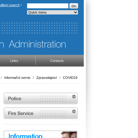
ulltext search
Links
Contacts
/
Informační servis
/
Zpravodajství
/
COVID19
Website of the Police of the Czech Republic
Website of the Fire and Rescue Service of the
Czech Republic