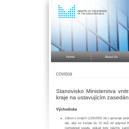
Home
About Us
COVID19
Stanovisko Ministerstva vnit
kraje na ustavujícím zasedán
Východiska
Zákon o krajích (129/2000 Sb.) upravuje pod
tak, aby se konalo do 15 dnů od uplynutí l
rozhodnutí soudu, pokud byly návrhy zamí