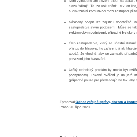
Není vyloučeno ani složení slibu "na dálku".
slova "slibuji". To lze uskutečnit i tzv. on-
audiovizuální komunikaci mezi zastupiteli příto
Následný podpis lze zajistit i dodatečně, n
zastupitelstva svým podpisem). Může se tak 
elektronickým podpisem), případně fyzicky v m
Člen zastupitelstva, který se účastní dista
přístup do hlasovacího zařízení, jinak hlasuj
apod.). Je vhodné, aby se zamezilo případný
potvrzení jeho hlasování.
Určitý technický problém by mohlo být ověřen
pochybnosti). Takové ověření je do jisté m
(případně pouze pro předsedajícího tak, aby n
Zpracoval
Odbor veřejné správy, dozoru a kontr
Praha 20. října 2020