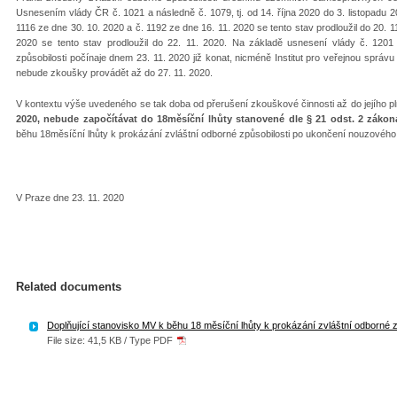
Usnesením vlády ČR č. 1021 a následně č. 1079, tj. od 14. října 2020 do 3. listopadu 
1116 ze dne 30. 10. 2020 a č. 1192 ze dne 16. 11. 2020 se tento stav prodloužil do 20. 
2020 se tento stav prodloužil do 22. 11. 2020. Na základě usnesení vlády č. 1201
způsobilosti počínaje dnem 23. 11. 2020 již konat, nicméně Institut pro veřejnou sprá
nebude zkoušky provádět až do 27. 11. 2020.
V kontextu výše uvedeného se tak doba od přerušení zkouškové činnosti až do jejího pl
2020, nebude započítávat do 18měsíční lhůty stanovené dle § 21 odst. 2 zákon
běhu 18měsíční lhůty k prokázání zvláštní odborné způsobilosti po ukončení nouzového 
V Praze dne 23. 11. 2020
Related documents
Doplňující stanovisko MV k běhu 18 měsíční lhůty k prokázání zvláštní odborné z
File size: 41,5 KB / Type PDF