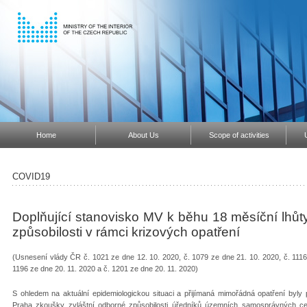
Home
About Us
Scope of activities
COVID19
Doplňující stanovisko MV k běhu 18 měsíční lhůt
způsobilosti v rámci krizových opatření
(Usnesení vlády ČR č. 1021 ze dne 12. 10. 2020, č. 1079 ze dne 21. 10. 2020, č. 1116 
1196 ze dne 20. 11. 2020 a č. 1201 ze dne 20. 11. 2020)
S ohledem na aktuální epidemiologickou situaci a přijímaná mimořádná opatření byly 
Praha zkoušky zvláštní odborné způsobilosti úředníků územních samosprávných ce