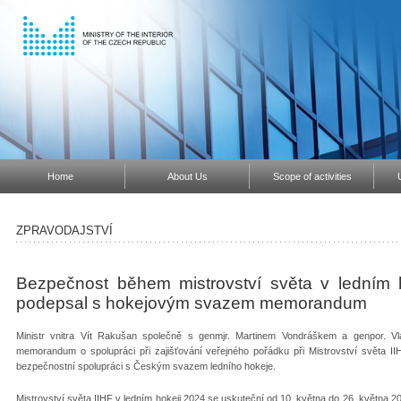
Home
About Us
Scope of activities
ZPRAVODAJSTVÍ
Bezpečnost během mistrovství světa v ledním hok
podepsal s hokejovým svazem memorandum
Ministr vnitra Vít Rakušan společně s genmjr. Martinem Vondráškem a genpor. V
memorandum o spolupráci při zajišťování veřejného pořádku při Mistrovství světa II
bezpečnostní spolupráci s Českým svazem ledního hokeje.
Mistrovství světa IIHF v ledním hokeji 2024 se uskuteční od 10. května do 26. května 