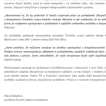
vysokou účastí diváků, proto je nutná spolupráce i se složkami státu. Jde zejmén
konání, dopravní obslužnost a zapojení integrovaného záchranného systému.
„Neznamená to, že by policisté či hasiči suplovali práci za pořadatele. Bezpe
v kompetenci Českého svazu ledního hokeje. Musíme si ale uvědomit, že ve veře
proto je vzájemná spolupráce s pořadateli k zajištění veřejného pořádku a bezpe
Rakušan.
Za pořadatele podepsali memorandum prezident Českého svazu ledního hokeje A
Mistrovství světa IIHF v ledním hokeji 2024 Petr Bříza.
„Jsem potěšen, že můžeme navázat na skvělou spolupráci s bezpečnostními 
Podpis tohoto memoranda je základem k pořadatelsky úspěšně zvládnuté akci. 
nás jednou z priorit. Jsem přesvědčen, že naše kooperace bude opět úspěšná
ledního hokeje.
Memorandum navazuje na zkušenosti a osvědčenou praxi z mistrovství v roce 2015. J
jednotlivých subjektů. Bezpečnost na hokejových utkáních, ve fan zónách, v hotelích, 
svaz ledního hokeje. Policie ČR a Hasičský záchranný sbor budou řešit bezpečnost
prohlídky a požární ochranu, bezpečnost na letištích v Praze a v Ostravě či bezpečnost
Klára Dlubalová
pověřená řízením odboru komunikace