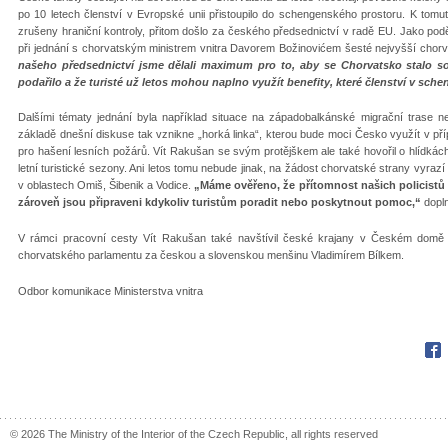
po 10 letech členství v Evropské unii přistoupilo do schengenského prostoru. K tom
zrušeny hraniční kontroly, přitom došlo za českého předsednictví v radě EU. Jako podě
při jednání s chorvatským ministrem vnitra Davorem Božinovićem šesté nejvyšší chor
našeho předsednictví jsme dělali maximum pro to, aby se Chorvatsko stalo s
podařilo a že turisté už letos mohou naplno využít benefity, které členství v sche
Dalšími tématy jednání byla například situace na západobalkánské migrační trase 
základě dnešní diskuse tak vznikne „horká linka“, kterou bude moci Česko využít v př
pro hašení lesních požárů. Vít Rakušan se svým protějškem ale také hovořil o hlídkác
letní turistické sezony. Ani letos tomu nebude jinak, na žádost chorvatské strany vyraz
v oblastech Omiš, Šibenik a Vodice.
„Máme ověřeno, že přítomnost našich policistů 
zároveň jsou připraveni kdykoliv turistům poradit nebo poskytnout pomoc,“
doplni
V rámci pracovní cesty Vít Rakušan také navštívil české krajany v Českém domě
chorvatského parlamentu za českou a slovenskou menšinu Vladimírem Bílkem.
Odbor komunikace Ministerstva vnitra
Fac
© 2026 The Ministry of the Interior of the Czech Republic, all rights reserved