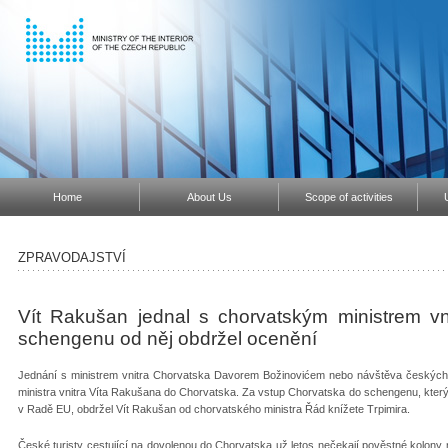
Home
About Us
Scope of activities
ZPRAVODAJSTVÍ
Vít Rakušan jednal s chorvatským ministrem vn
schengenu od něj obdržel ocenění
Jednání s ministrem vnitra Chorvatska Davorem Božinovićem nebo návštěva českých kr
ministra vnitra Víta Rakušana do Chorvatska. Za vstup Chorvatska do schengenu, kter
v Radě EU, obdržel Vít Rakušan od chorvatského ministra Řád knížete Trpimira.
České turisty cestující na dovolenou do Chorvatska už letos nečekají pověstné kolony 