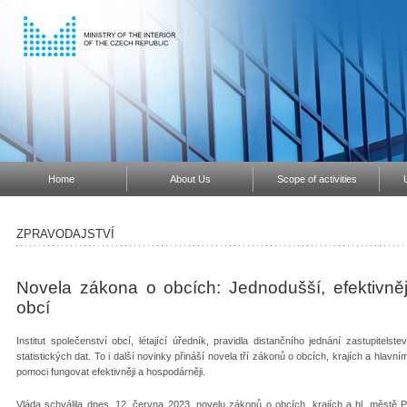
Home
About Us
Scope of activities
ZPRAVODAJSTVÍ
Novela zákona o obcích: Jednodušší, efektivně
obcí
Institut společenství obcí, létající úředník, pravidla distančního jednání zastupitels
statistických dat. To i další novinky přináší novela tří zákonů o obcích, krajích a hla
pomoci fungovat efektivněji a hospodárněji.
Vláda schválila dnes, 12. června 2023, novelu zákonů o obcích, krajích a hl. městě Pr