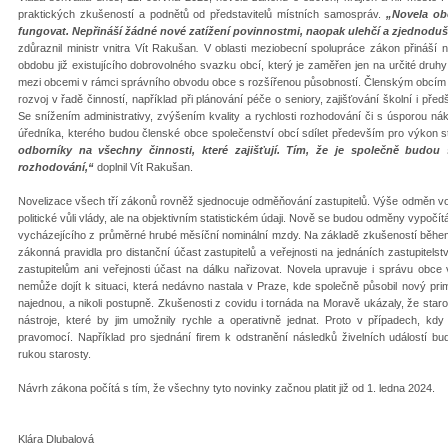
praktických zkušeností a podnětů od představitelů místních samospráv.
„Novela ob
fungovat. Nepřináší žádné nové zatížení povinnostmi, naopak ulehčí a zjednoduší 
zdůraznil ministr vnitra Vít Rakušan
.
V oblasti meziobecní spolupráce zákon přináší n
obdobu již existujícího dobrovolného svazku obcí, který je zaměřen jen na určité druhy
mezi obcemi v rámci správního obvodu obce s rozšířenou působností. Členským obcím pom
rozvoj v řadě činností, například při plánování péče o seniory, zajišťování školní i př
Se snížením administrativy, zvýšením kvality a rychlosti rozhodování či s úsporou nák
úředníka, kterého budou členské obce společenství obcí sdílet především pro výkon st
odborníky na všechny činnosti, které zajišťují. Tím, že je společně budou sd
rozhodování,“
doplnil Vít Rakušan.
Novelizace všech tří zákonů rovněž sjednocuje odměňování zastupitelů. Výše odměn vo
politické vůli vlády, ale na objektivním statistickém údaji. Nově se budou odměny vypoč
vycházejícího z průměrné hrubé měsíční nominální mzdy. Na základě zkušeností během
zákonná pravidla pro distanční účast zastupitelů a veřejnosti na jednáních zastupitel
zastupitelům ani veřejnosti účast na dálku nařizovat. Novela upravuje i správu obce
nemůže dojít k situaci, která nedávno nastala v Praze, kde společně působil nový pr
najednou, a nikoli postupně. Zkušenosti z covidu i tornáda na Moravě ukázaly, že star
nástroje, které by jim umožnily rychle a operativně jednat. Proto v případech, kdy 
pravomocí. Například pro sjednání firem k odstranění následků živelních událostí b
rukou starosty.
Návrh zákona počítá s tím, že všechny tyto novinky začnou platit již od 1. ledna 2024.
Klára Dlubalová