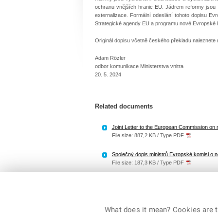
ochranu vnějších hranic EU. Jádrem reformy jsou o
externalizace. Formální odeslání tohoto dopisu Ev
Strategické agendy EU a programu nové Evropské 
Originál dopisu včetně českého překladu naleznete n
Adam Rözler
odbor komunikace Ministerstva vnitra
20. 5. 2024
Related documents
Joint Letter to the European Commission on n
File size: 887,2 KB / Type PDF
Společný dopis ministrů Evropské komisi o n
File size: 187,3 KB / Type PDF
What does it mean? Cookies are ti