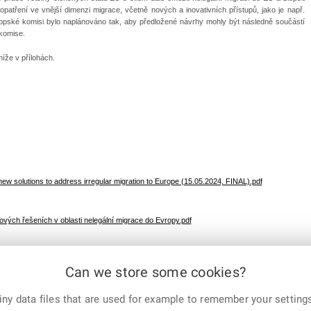
patření ve vnější dimenzi migrace, včetně nových a inovativních přístupů, jako je např.
ropské komisi bylo naplánováno tak, aby předložené návrhy mohly být následně součástí
komise.
íže v přílohách.
ew solutions to address irregular migration to Europe (15.05.2024, FINAL).pdf
ových řešeních v oblasti nelegální migrace do Evropy.pdf
Can we store some cookies?
E-mail
Print
Facebook
X
ny data files that are used for example to remember your settings
Corp.