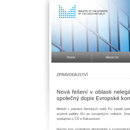
Home
About Us
ZPRAVODAJSTVÍ
Nová řešení v oblasti neleg
společný dopis Evropské kom
Ministři z patnácti členských států EU zaslali s
azylové politiky EU po evropských volbách. Do
spolupráci s ČR a Rakouskem.
Návrhy jsou výsledkem dlouhodobé a systematické p