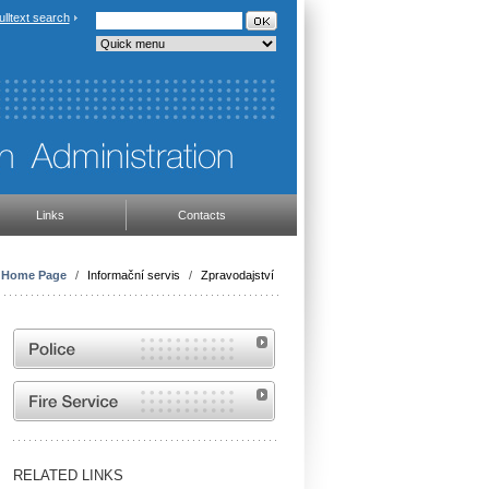
ulltext search
Links
Contacts
Home Page
/
Informační servis
/
Zpravodajství
Website of the Police of the Czech Republic
Website of the Fire and Rescue Service of the
Czech Republic
RELATED LINKS