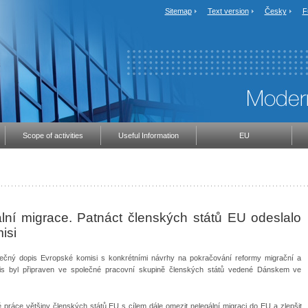
Sitemap
Text version
Česky
F
Scope of activities
Useful Information
EU
ální migrace. Patnáct členských států EU odeslalo
isi
polečný dopis Evropské komisi s konkrétními návrhy na pokračování reformy migrační a
pis byl připraven ve společné pracovní skupině členských států vedené Dánskem ve
ráce většiny členských států EU s cílem dále omezit nelegální migraci do EU a zlepšit