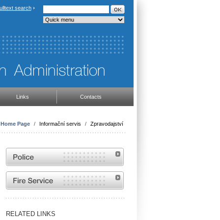
ulltext search
Links
Contacts
Home Page
/
Informační servis
/
Zpravodajství
Website of the Police of the Czech Republic
Website of the Fire and Rescue Service of the
Czech Republic
RELATED LINKS