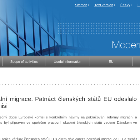
Sitemap
Text version
Česky
F
Scope of activities
Useful Information
EU
ální migrace. Patnáct členských států EU odeslalo
isi
polečný dopis Evropské komisi s konkrétními návrhy na pokračování reformy migrační a
pis byl připraven ve společné pracovní skupině členských států vedené Dánskem ve
ráce většiny členských států EU s cílem dále omezit nelegální migraci do EU a zlepšit