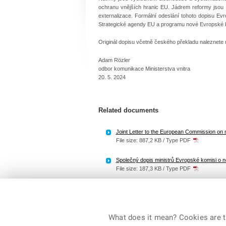
ochranu vnějších hranic EU. Jádrem reformy jsou o
externalizace. Formální odeslání tohoto dopisu Ev
Strategické agendy EU a programu nové Evropské 
Originál dopisu včetně českého překladu naleznete n
Adam Rözler
odbor komunikace Ministerstva vnitra
20. 5. 2024
Related documents
Joint Letter to the European Commission on n
File size: 887,2 KB / Type PDF
Společný dopis ministrů Evropské komisi o n
File size: 187,3 KB / Type PDF
What does it mean? Cookies are ti