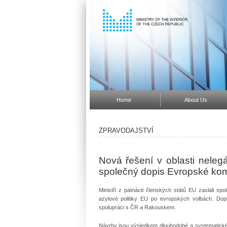
Home
About Us
ZPRAVODAJSTVÍ
Nová řešení v oblasti neleg
společný dopis Evropské kom
Ministři z patnácti členských států EU zaslali s
azylové politiky EU po evropských volbách. Do
spolupráci s ČR a Rakouskem.
Návrhy jsou výsledkem dlouhodobé a systematické p