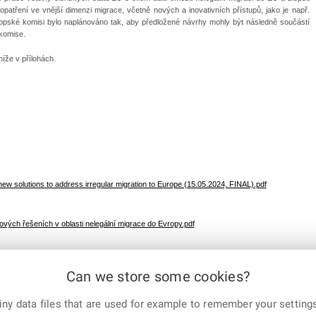
patření ve vnější dimenzi migrace, včetně nových a inovativních přístupů, jako je např.
ropské komisi bylo naplánováno tak, aby předložené návrhy mohly být následně součástí
komise.
íže v přílohách.
ew solutions to address irregular migration to Europe (15.05.2024, FINAL).pdf
ových řešeních v oblasti nelegální migrace do Evropy.pdf
Can we store some cookies?
E-mail
Print
Facebook
X
ny data files that are used for example to remember your settings
Corp.