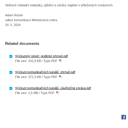
Veškeré základní statistiky, zjištění a závěry najdete v přiložených souborech.
Adam Rözler
odbor komunikace Ministerstva vnitra
24. 5. 2024
Related documents
Výzkumný report_grafické shrnutí.pdf
File size: 101,9 KB / Type PDF
Výzkum komunikačních kanálů_shrnutí.pdf
File size: 371,3 KB / Type PDF
Výzkum komunikačních kanálů_závěrečná zpráva.pdf
File size: 2,5 MB / Type PDF
Fac