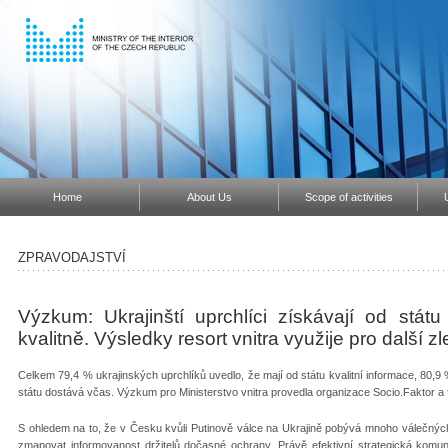
Home
About Us
Scope of activities
ZPRAVODAJSTVÍ
Výzkum: Ukrajinští uprchlíci získávají od stát
kvalitně. Výsledky resort vnitra využije pro další 
Celkem 79,4 % ukrajinských uprchlíků uvedlo, že mají od státu kvalitní informace, 80,9
státu dostává včas. Výzkum pro Ministerstvo vnitra provedla organizace Socio.Faktor a 
S ohledem na to, že v Česku kvůli Putinově válce na Ukrajině pobývá mnoho válečných u
zmapovat informovanost držitelů dočasné ochrany. Právě efektivní strategická komun