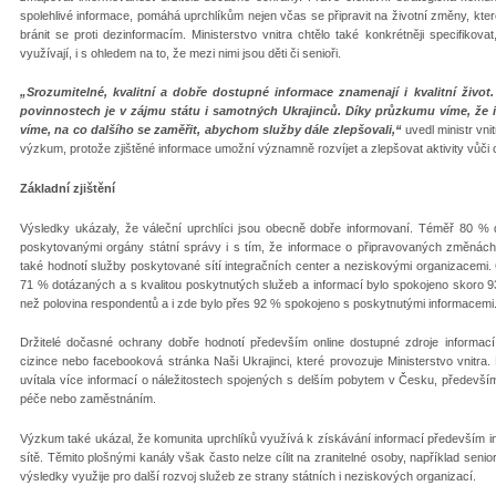
spolehlivé informace, pomáhá uprchlíkům nejen včas se připravit na životní změny, kter
bránit se proti dezinformacím. Ministerstvo vnitra chtělo také konkrétněji specifikov
využívají, i s ohledem na to, že mezi nimi jsou děti či senioři.
„Srozumitelné, kvalitní a dobře dostupné informace znamenají i kvalitní živ
povinnostech je v zájmu státu i samotných Ukrajinců. Díky průzkumu víme, že 
víme, na co dalšího se zaměřit, abychom služby dále zlepšovali,“
uvedl ministr vnit
výzkum, protože zjištěné informace umožní významně rozvíjet a zlepšovat aktivity vůči
Základní zjištění
Výsledky ukázaly, že váleční uprchlíci jsou obecně dobře informovaní. Téměř 80 % 
poskytovanými orgány státní správy i s tím, že informace o připravovaných změnách
také hodnotí služby poskytované sítí integračních center a neziskovými organizacemi. 
71 % dotázaných a s kvalitou poskytnutých služeb a informací bylo spokojeno skoro 9
než polovina respondentů a i zde bylo přes 92 % spokojeno s poskytnutými informacemi
Držitelé dočasné ochrany dobře hodnotí především online dostupné zdroje informací s
cizince nebo facebooková stránka Naši Ukrajinci, které provozuje Ministerstvo vnitr
uvítala více informací o náležitostech spojených s delším pobytem v Česku, předevš
péče nebo zaměstnáním.
Výzkum také ukázal, že komunita uprchlíků využívá k získávání informací především int
sítě. Těmito plošnými kanály však často nelze cílit na zranitelné osoby, například seniory
výsledky využije pro další rozvoj služeb ze strany státních i neziskových organizací.