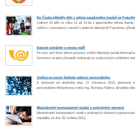
Do Česka přiletěly děti z města zasaženého havárií ve Fukuši
Celkem 34 dětí ve věku 12 až 14 let z japonského města Namie, 
záření v souvislosti s havárií v jaderné elektrárně Fukušima, přistálo
Datové schránky s novou tváří
Po více než třech letech provozu změní Klientský portál informa
července se jeho uživatelé setkávají se zcela novým vzhledem we
Změna na pozici ředitele odboru personálního
S účinností od dnešního dne, 27. července 2012, jmenoval mi
personálního Ministerstva vnitra Ing. Romana Fidlera, bývalého dlou
Mezinárodní komparativní studie o policejních sborech
Mezinárodní komparativní studii o policejních sborech vypracoval
republiky ze dne 30. května 2012.