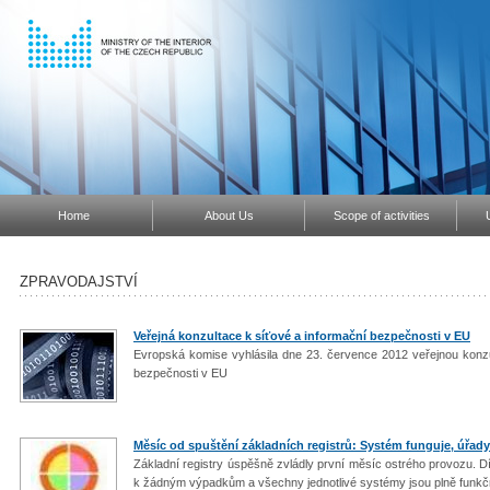
Home
About Us
Scope of activities
ZPRAVODAJSTVÍ
Veřejná konzultace k síťové a informační bezpečnosti v EU
Evropská komise vyhlásila dne 23. července 2012 veřejnou konzul
bezpečnosti v EU
Měsíc od spuštění základních registrů: Systém funguje, úřady
Základní registry úspěšně zvládly první měsíc ostrého provozu.
k žádným výpadkům a všechny jednotlivé systémy jsou plně funkční