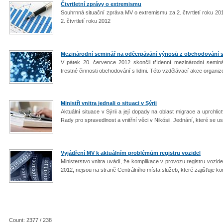
Čtvrtletní zprávy o extremismu
Souhrnná situační zpráva MV o extremismu za 2. čtvrtletí roku 20
2. čtvrtletí roku 2012
Mezinárodní seminář na odčerpávání výnosů z obchodování s
V pátek 20. července 2012 skončil třídenní mezinárodní semin
trestné činnosti obchodování s lidmi. Této vzdělávací akce organi
Ministři vnitra jednali o situaci v Sýrii
Aktuální situace v Sýrii a její dopady na oblast migrace a uprchli
Rady pro spravedlnost a vnitřní věci v Nikósii. Jednání, které se us
Vyjádření MV k aktuálním problémům registru vozidel
Ministerstvo vnitra uvádí, že komplikace v provozu registru vozid
2012, nejsou na straně Centrálního místa služeb, které zajišťuje k
Count: 2377 / 238