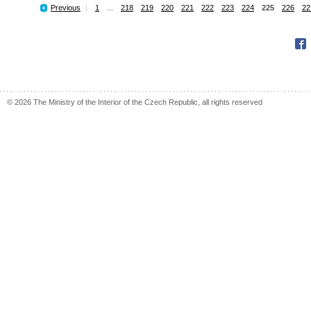
Previous
|
1
...
218
219
220
221
222
223
224
225
226
22
Fac
© 2026 The Ministry of the Interior of the Czech Republic, all rights reserved