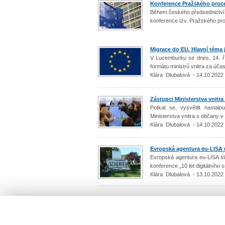
Konference Pražského procesu
Během českého předsednictví 
konference tzv. Pražského pro
Migrace do EU. Hlavní téma j
V Lucemburku se dnes, 14. ří
formátu ministrů vnitra za úč
Klára Dlubalová - 14.10.2022
Zástupci Ministerstva vnitra
Potkat se, vysvětlit nasta
Ministerstva vnitra s občany v
Klára Dlubalová - 14.10.2022
Evropská agentura eu-LISA 
Evropská agentura eu-LISA slaví
konference „10 let digitálního
Klára Dlubalová - 13.10.2022
Count: 2377 / 238
Previous
|
1
...
3