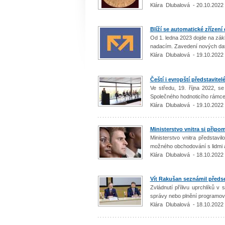
Klára Dlubalová - 20.10.2022
Blíží se automatické zřízen
Od 1. ledna 2023 dojde na zá
nadacím. Zavedení nových dat
Klára Dlubalová - 19.10.2022
Čeští i evropští představitel
Ve středu, 19. října 2022, 
Společného hodnoticího rámce (
Klára Dlubalová - 19.10.2022
Ministerstvo vnitra si přip
Ministerstvo vnitra představi
možného obchodování s lidmi a
Klára Dlubalová - 18.10.2022
Vít Rakušan seznámil předse
Zvládnutí přílivu uprchlíků v s
správy nebo plnění programové
Klára Dlubalová - 18.10.2022