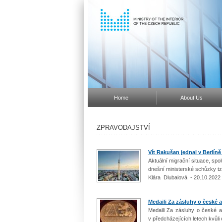
Home
About Us
ZPRAVODAJSTVÍ
Vít Rakušan jednal v Berlíně
Aktuální migrační situace, spol
dnešní ministerské schůzky tzv
Klára Dlubalová - 20.10.2022
Medaili Za zásluhy o české a
Medaili Za zásluhy o české ar
v předcházejících letech kvůli 