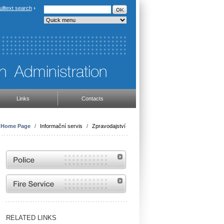
ulltext search
Links
Contacts
Home Page
/
Informační servis
/
Zpravodajství
Website of the Police of the Czech Republic
Website of the Fire and Rescue Service of the
Czech Republic
RELATED LINKS