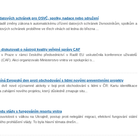
í datových schránek pro OSVČ, spolky, nadace nebo sdružení
kladě změny zákona k automatickému zřízení datových schránek živnostníkům, spolkům a
ových schránek proběhne ve třech vlnách od ledna do března ...
é diskutovali o nástroji kvality veřejné správy CAF
se v Praze v rámci českého předsednictví v Radě EU uskutečnila konference uživatelů
CAF). Akci organizovalo Ministerstvo vnitra ve spolupráci s...
omíná Evropský den proti obchodování s lidmi novými preventivními projekty
lo dvě nové významné aktivity v boji proti obchodování s lidmi v ČR: Kartu identifikace
 zahájení nového projektu, který důsledně zmapuje situ...
du vlády s fungováním resortu vnitra
ouvislosti s válkou na Ukrajině, postup proti nelegální migraci, efektivní fungování státní
ho prohlášení vlády. To byla hlavní témata dnešn...