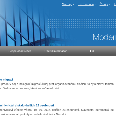
Sitemap
Text version
Česky
F
Scope of activities
Useful Information
EU
 o migraci
upráce v boji s nelegální migrací či boj proti organizovanému zločinu, to byla hlavní témata
. Berlínského procesu, které se zúčastnil mini...
rchivnictví získalo dalších 23 osobností
chivnictví získalo včera, 19. 10. 2022, dalších 23 osobností. Slavnostní ceremoniál se
covidu nekonal, proto tyto medaile obdrželi v Národní...