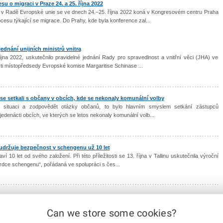
 o migraci v Praze 24. a 25. října 2022
v Radě Evropské unie se ve dnech 24.–25. října 2022 koná v Kongresovém centru Praha
cesu týkající se migrace. Do Prahy, kde byla konference zal...
ednání unijních ministrů vnitra
jna 2022, uskutečnilo pravidelné jednání Rady pro spravedlnost a vnitřní věci (JHA) ve
asti místopředsedy Evropské komise Margaritise Schinase ...
 se setkali s občany v obcích, kde se nekonaly komunální volby
lou situaci a zodpovědět otázky občanů, to bylo hlavním smyslem setkání zástupců
 jedenácti obcích, ve kterých se letos nekonaly komunální volb...
udržuje bezpečnost v schengenu už 10 let
 10 let od svého založení. Při této příležitosti se 13. října v Tallinu uskutečnila výroční
 srdce schengenu“, pořádaná ve spolupráci s čes...
Can we store some cookies?
5
36
37
38
39
40
41
42
43
44
45
46
47
48
49
...
238
|
Next