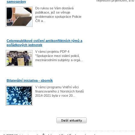
největším příjemcem, a t
samosprávy
Do rukou se Vám dostává
publikace, jež se věnuje
problematice spolupráce Policie
ČR a...
Celorepublikové cvičení antikonfliktních týmů a
pořádkových jednotek
V rámci projektu PDP 4
"Spolupráce mezi státní policií,
mezinárodními subjekty a orgá...
Bilaterální iniciativa - sborník
V rámci programu Vnitřní věci
financovaného z Norských fondů
2014-2021 byla v roce 20...
Další aktuality