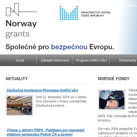
Mapa 
Úvod
Základní informace
Program Vnitřní věci
Dokumenty
AKTUALITY
NORSKÉ FONDY
Závěrečná konference Programu Vnitřní věci
Všeob
socio
Dne 11. listopadu 2024 se v hotelu
bilat
Don Giovanni v Praze uskutečnila
Islan
Závěrečná konfere...
podpo
repub
2004, kdy vstoupila do E
prostoru.
Od roku 2004 podpořily F
Výstup z aktivity PDP4 - Publikace pro nastavení
zajímavých projektů za ví
efektivní spolupráce Policie ČR a územní