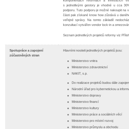
komponentách reformách a investicích ví
s jednotlivými gestory je vhodné u cca 30%
podporu. Tuto podporu je možné nakoupit na v
části pak získané know how zůstává u danéh
veřejné správy. Na tomto základě nedocház
konzultací vytvářen vendor lock-in a omezován
Seznam jednotlivých projektů reformy viz Přílo
Spolupráce a zapojení
Hlavními nositeli jednotlivých projektů jsou:
zúčastněných stran
Ministerstvo vnitra
Ministerstvo zdravotnictví
NAKIT, s.p.
Do realizace projektů budou dále zapojen
Národní úřad pro kybernetickou a infor
Ministerstvo dopravy
Ministerstvo financí
Ministerstvo kultury
Ministerstvo práce a sociálních věcí
Ministerstvo pro místní rozvoj
Ministerstvo průmyslu a obchodu