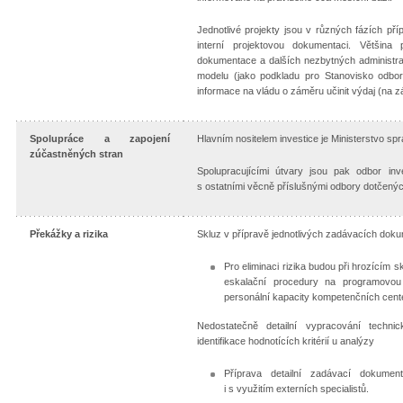
Jednotlivé projekty jsou v různých fázích př
interní projektovou dokumentaci. Většina
dokumentace a dalších nezbytných administra
modelu (jako podkladu pro Stanovisko odbo
informace na vládu o záměru učinit výdaj (na 
Spolupráce a zapojení
Hlavním nositelem investice je Ministerstvo spr
zúčastněných stran
Spolupracujícími útvary jsou pak odbor inv
s ostatními věcně příslušnými odbory dotčenýc
Překážky a rizika
Skluz v přípravě jednotlivých zadávacích dok
Pro eliminaci rizika budou při hrozícím
eskalační procedury na programovou 
personální kapacity kompetenčních cente
Nedostatečně detailní vypracování techni
identifikace hodnotících kritérií u analýzy
Příprava detailní zadávací dokumen
i s využitím externích specialistů.