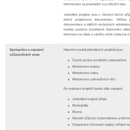
informováno na pravidelné cca měsíční bázi.
Jednotlivé projekty jsou v různých fázích př
interní projektovou dokumentaci. Většina
dokumentace a dalších nezbytných administra
modelu systému (souhlasné Stanovisko odbo
informace na vládu o záměru učinit výdaj (na 
Spolupráce a zapojení
Hlavními nositeli jednotlivých projektů jsou:
zúčastněných stran
Česká správa sociálního zabezpečení
Ministerstvo kultury
Ministerstvo vnitra
Ministerstvo zahraničních věcí
Do realizace projektů budou dále zapojeni:
Jednotlivé krajské úřady
Municipality
Muzea
Národní úřad pro kybernetickou a infor
Organizace zřizované orgány veřejné s