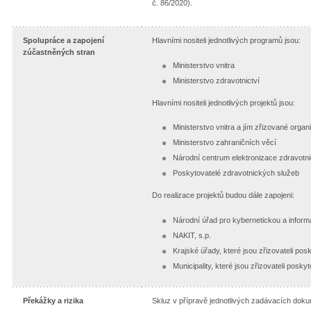
č. 86/2020).
Spolupráce a zapojení
Hlavními nositeli jednotlivých programů jsou:
zúčastněných stran
Ministerstvo vnitra
Ministerstvo zdravotnictví
Hlavními nositeli jednotlivých projektů jsou:
Ministerstvo vnitra a jím zřizované organ
Ministerstvo zahraničních věcí
Národní centrum elektronizace zdravotni
Poskytovatelé zdravotnických služeb
Do realizace projektů budou dále zapojeni:
Národní úřad pro kybernetickou a infor
NAKIT, s.p.
Krajské úřady, které jsou zřizovateli po
Municipality, které jsou zřizovateli posk
Překážky a rizika
Skluz v přípravě jednotlivých zadávacích dok