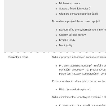
Ministerstvo vnitra
Správa základních registrů
Úřad pro ochranu osobních údajů
Do realizace projektů budou dále zapojeni:
Národní úřad pro kybernetickou a infor
Orgány veřejné správy
Krajské úřady
Municipality
Překážky a rizika
Skluz v přípravě jednotlivých zadávacích dok
Pro eliminaci rizika budou při hrozícím
eskalační procedury na programovou 
personální kapacity kompetenčních cente
Posun v realizaci zadávacích řízení vč. roz
Riziko je nutné akceptovat.
Skluz v implementaci jednotlivých systémů a s
K eliminaci rizika slouží vícestupňo