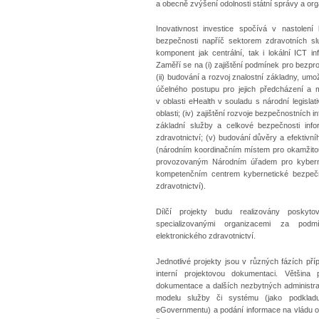
a obecně zvýšení odolnosti státní správy a org
Inovativnost investice spočívá v nastolení
bezpečnosti napříč sektorem zdravotních s
komponent jak centrální, tak i lokální ICT in
Zaměří se na (i) zajištění podmínek pro bezpr
(ii) budování a rozvoj znalostní základny, umo
účelného postupu pro jejich předcházení a mi
v oblasti eHealth v souladu s národní legislati
oblasti; (iv) zajištění rozvoje bezpečnostních
základní služby a celkové bezpečnosti info
zdravotnictví; (v) budování důvěry a efekti
(národním koordinačním místem pro okamžitou
provozovaným Národním úřadem pro kyberne
kompetenčním centrem kybernetické bezpečn
zdravotnictví).
Dílčí projekty budu realizovány poskyto
specializovanými organizacemi za pod
elektronického zdravotnictví.
Jednotlivé projekty jsou v různých fázích př
interní projektovou dokumentaci. Většina
dokumentace a dalších nezbytných administra
modelu služby či systému (jako podkladu
eGovernmentu) a podání informace na vládu o