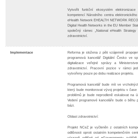
Vytvořit funkční ekosystém elektronizace 
kompetencí Národního centra elektronického
eHealth Network EHEALTH NETWORK RECOMM
Digital Health Networks in the EU Member Stat
společný rámec „National eHealth Strategy T
zdravotnictví.
Implementace
Reforma je složena z pěti vzájemně propojen
programová kancelář Digitální Česko ve sp
digitalizace veřejné správy a Ministerstv
zdravotnictví. Pracovní pozice v rámci je
vytvořeny pouze po dobu realizace projektu.
Programová kancelář bude mít ve vrcholných
který bude monitorovat vývoj projektu v čase 
problémů je bude neprodleně eskalovat na úr
Vedení programové kanceláře bude o běhu p
bázi.
Oblast zdravotnictví:
Projekt NCeZ je vyčleněn z ostatních komp
odlišnosti oproti ostatním kompetenčním ce
výrazně odlišné od eGovernmentu zvláště 