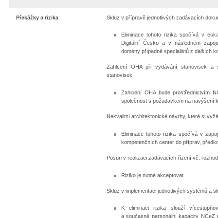
Překážky a rizika
Skluz v přípravě jednotlivých zadávacích dok
Eliminace tohoto rizika spočívá v es
Digitální Česko a v následném zapoje
domény případně specialistů z dalších k
Zahlcení OHA při vydávání stanovisek a s
stanovisek
Zahlcení OHA bude prostřednictvím N
společnost s požadavkem na navýšení 
Nekvalitní architektonické návrhy, které si vy
Eliminace tohoto rizika spočívá v zapoj
kompetenčních center do příprav, předko
Posun v realizaci zadávacích řízení vč. rozh
Riziko je nutné akceptovat.
Skluz v implementaci jednotlivých systémů a s
K eliminaci rizika slouží vícestupňo
a současně personální kapacity NCeZ p