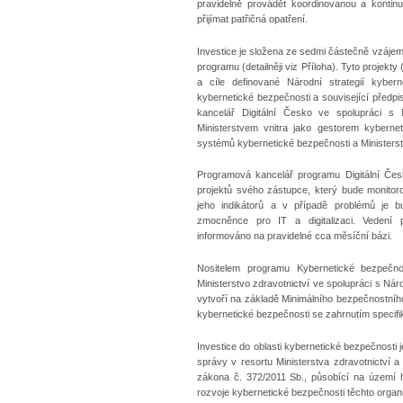
pravidelně provádět koordinovanou a kontinu
přijímat patřičná opatření.
Investice je složena ze sedmi částečně vzáje
programu (detailněji viz Příloha). Tyto projek
a cíle definované Národní strategií kyber
kybernetické bezpečnosti a související předp
kancelář Digitální Česko ve spolupráci s 
Ministerstvem vnitra jako gestorem kyberne
systémů kybernetické bezpečnosti a Ministers
Programová kancelář programu Digitální Čes
projektů svého zástupce, který bude monitor
jeho indikátorů a v případě problémů je b
zmocněnce pro IT a digitalizaci. Vedení
informováno na pravidelné cca měsíční bázi.
Nositelem programu Kybernetické bezpečno
Ministerstvo zdravotnictví ve spolupráci s Ná
vytvoří na základě Minimálního bezpečnostní
kybernetické bezpečnosti se zahrnutím specif
Investice do oblasti kybernetické bezpečnosti
správy v resortu Ministerstva zdravotnictví 
zákona č. 372/2011 Sb., působící na území hl
rozvoje kybernetické bezpečnosti těchto orga