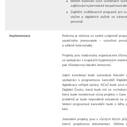
Během budování výše uvedenách systé
zajišťování kybernetické bezpečnosti dle
Zajištění vzdělávacích programů pro ro
služeb a digitálních služeb ve zdrav
personál.
Implementace
Reforma je složena ze sedmi vzájemně propoj
společného jmenovatele – vytvoření prováz
a sdílené funkcionality.
Projekty jsou realizovány organizacemi zřizo
ve spolupráci s krajskými hygienickými stanic
pak Všeobecnou fakultní nemocnicí.
Jejich koordinaci bude vykonávat Národní 
spolupráci s programovou kanceláří Digitál
digitalizace veřejné správy. NCeZ bude úzce
Digitální Česko, která bude mít ve vrcholnýc
který bude monitorovat vývoj projektu v čase 
problémů je bude neprodleně eskalovat na úr
Vedení programové kanceláře bude o běhu p
bázi.
Jednotlivé projekty jsou v různých fázích př
interní projektovou dokumentaci. Většina