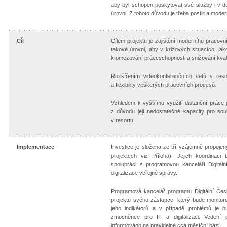
aby byl schopen poskytovat své služby i v 
úrovni. Z tohoto důvodu je třeba posílit a mod
Cíl
Cílem projektu je zajištění moderního pracovn
takové úrovni, aby v krizových situacích, ja
k omezování práceschopnosti a snižování kval
Rozšířením videokonferenčních setů v reso
a flexibility veškerých pracovních procesů.
Vzhledem k vyššímu využití distanční práce je
z důvodu její nedostatečné kapacity pro s
v resortu.
Implementace
Investice je složena ze tří vzájemně propojený
projektech viz Příloha). Jejich koordinaci
spolupráci s programovou kanceláří Digitál
digitalizace veřejné správy.
Programová kancelář programu Digitální Čes
projektů svého zástupce, který bude monitor
jeho indikátorů a v případě problémů je b
zmocněnce pro IT a digitalizaci. Vedení
informováno na pravidelné cca měsíční bázi.