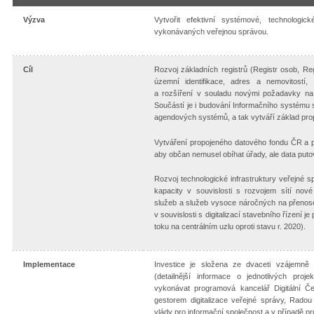
Výzva
Vytvořit efektivní systémové, technologick
vykonávaných veřejnou správou.
Cíl
Rozvoj základních registrů (Registr osob, Reg
územní identifikace, adres a nemovitostí
a rozšíření v souladu novými požadavky na 
Součástí je i budování Informačního systému sd
agendových systémů, a tak vytváří základ pro
Vytváření propojeného datového fondu ČR a p
aby občan nemusel obíhat úřady, ale data puto
Rozvoj technologické infrastruktury veřejné s
kapacity v souvislosti s rozvojem sítí no
služeb a služeb vysoce náročných na přenosov
v souvislosti s digitalizací stavebního řízení
toku na centrálním uzlu oproti stavu r. 2020).
Implementace
Investice je složena ze dvaceti vzájemně
(detailnější informace o jednotlivých proj
vykonávat programová kancelář Digitální Če
gestorem digitalizace veřejné správy, Rado
vlády pro informační společnost a v případě p