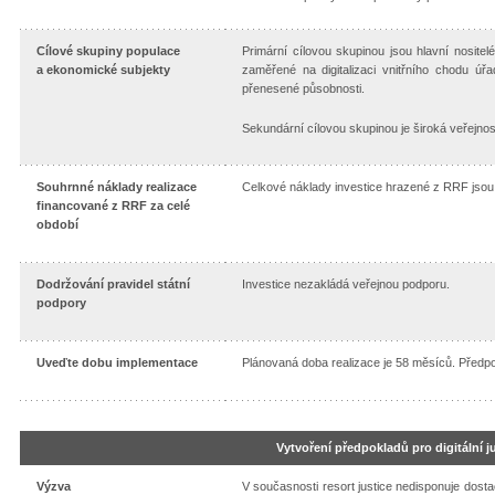
Cílové skupiny populace
Primární cílovou skupinou jsou hlavní nosite
a ekonomické subjekty
zaměřené na digitalizaci vnitřního chodu ú
přenesené působnosti.
Sekundární cílovou skupinou je široká veřejnost
Souhrnné náklady realizace
Celkové náklady investice hrazené z RRF jsou 
financované z RRF za celé
období
Dodržování pravidel státní
Investice nezakládá veřejnou podporu.
podpory
Uveďte dobu implementace
Plánovaná doba realizace je 58 měsíců. Předp
Vytvoření předpokladů pro digitální ju
Výzva
V současnosti resort justice nedisponuje dosta