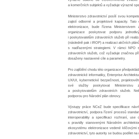
a komerčních subjektů a vyžaduje výrazné sp
Ministerstvo zdravotnictví posílí svou kompet
zajistí odborné a projektové kapacity. Tat
elektronizace, bude řízena Ministerstvem z
organizace poskytovat podporu jednotl
i poskytovatelům zdravotních služeb při real
(následně pak i IROP) a realizaci akčních plánů
s nadřazenými strategiemi. V rámci NPO se
zdravotních služeb, což vyžaduje značnou pří
dosaženy nastavené cíle a parametry.
Pro zajištění chodu této organizace předpoklá
zdravotnické informatiky, Enterprise Architekt
UX/UI, kybernetické bezpečnosti, projektového
své služby poskytovat Ministerstvu zd
a poskytovatelům zdravotních služeb. Nebu
podporou pro Národní plán obnovy.
Výstupy práce NCeZ bude specifikace návrh
zdravotnictví, podpora řízení procesů standar
interoperability a specifikaci rozhraní, use
s pravidly stanovenými Národním architek
ekosystému elektronizace vedené klíčovými s
zdravotnictví, tyto autority se budou podílet n