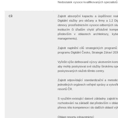
Nedostatek vysoce kvalifikovaných specialistů v
Cíl
Zajistit absorpční kapacitu a úspěšnost r
Digitální služby pro občany a firmy a 1.2 D
obnovy prostřednictvím vysoce odborných slu
institucím či úřadům chybí příslušné kompe
především v oblastech architektury, kybe
managementu).
Zajistit naplnění cílů strategických programů
programu Digitální Česko, Strategie Zdraví 2030
Vyřešit výše definované výzvy ukotvením komp
aby mohly poskytovat své služby širokému spekt
poskytovaných služeb těmito centry.
Zajistit odpovídající standardizační a metod
jednotlivých orgánech veřejné správy a vytvořit
resortů ČR.
S využitím existující datové základny zajistit
rozhodování na základě dat především v oblasti
přenos této kompetence i do dalších oblastí vý
Oblast resortu zdravotnictví: