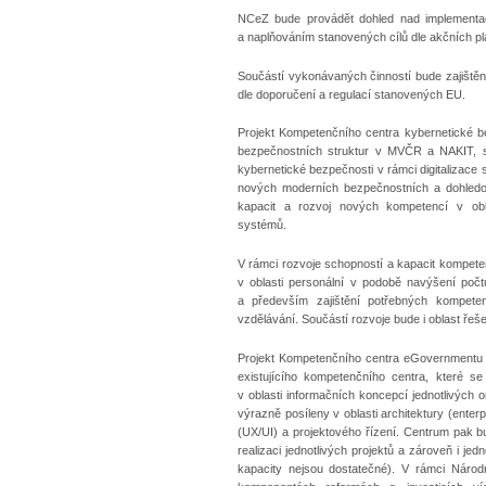
NCeZ bude provádět dohled nad implementací
a naplňováním stanovených cílů dle akčních pl
Součástí vykonávaných činností bude zajištění
dle doporučení a regulací stanovených EU.
Projekt Kompetenčního centra kybernetické be
bezpečnostních struktur v MVČR a NAKIT, s.p
kybernetické bezpečnosti v rámci digitalizace
nových moderních bezpečnostních a dohledov
kapacit a rozvoj nových kompetencí v oblas
systémů.
V rámci rozvoje schopností a kapacit kompete
v oblasti personální v podobě navýšení počtu 
a především zajištění potřebných kompeten
vzdělávání. Součástí rozvoje bude i oblast ře
Projekt Kompetenčního centra eGovernmentu j
existujícího kompetenčního centra, které s
v oblasti informačních koncepcí jednotlivých
výrazně posíleny v oblasti architektury (enterpr
(UX/UI) a projektového řízení. Centrum pak b
realizaci jednotlivých projektů a zároveň i jedn
kapacity nejsou dostatečné). V rámci Národ