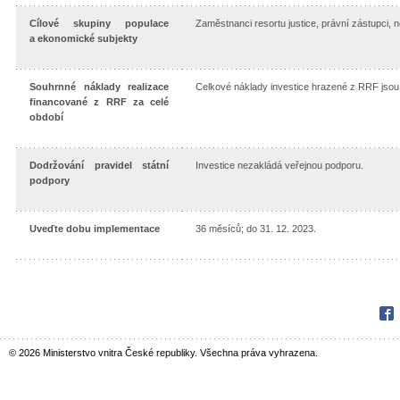
Cílové skupiny populace
Zaměstnanci resortu justice, právní zástupci, no
a ekonomické subjekty
Souhrnné náklady realizace
Celkové náklady investice hrazené z RRF jsou 
financované z RRF za celé
období
Dodržování pravidel státní
Investice nezakládá veřejnou podporu.
podpory
Uveďte dobu implementace
36 měsíců; do 31. 12. 2023.
Fac
© 2026 Ministerstvo vnitra České republiky. Všechna práva vyhrazena.