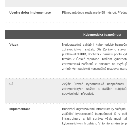
Uveďte dobu implementace
Plánovaná doba realizace je 58 měsíců. Předp
Kybernetická bezpečnost
Výzva
Nedostatečné zajištění kybernetické bezpečno
zdravotnických služeb. Dle Zprávy o stavu
publikoval NÚKIB, dochází k nárůstu počtu kyb
firmám v České republice. Terčem kybernet
zdravotnická zařízení. S ohledem na zvyšuj
zmíněných subjektů kontinuálně pracovat na n
Cíl
Zvýšit úroveň kybernetické bezpečnosti u 
zdravotnických služeb a dalších subjekt
souvisejících předpisů.
Implementace
Budování digitalizované infrastruktury veřej
zajištění kybernetické bezpečnosti již v 
infrastruktury a její správa však musí t
kybernetickým hrozbám. V tomto směru je pot