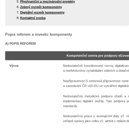
Přeshraniční a mezinárodní projekty
Zelený rozměr komponenty
Digitální rozměr komponenty
Kontaktní osoba
Popis reforem a investic komponenty
A) POPIS REFOREM
Kompetenční centra pro podporu eGove
Výzva
Nedostatečně koordinovaný rozvoj digitaliza
a neefektivnímu vynakládání státních a dotačn
Nepřipravenost či omezená připravenost centrá
a zaostávání ČR vůči EU ve vytváření digitálníc
Nedostatečná metodická podpora úřadů a in
implementaci digitální služby. Tato podpora 
standardy.
Nedostatečná práce s existujícími daty vč. n
veřejné správy jako celku vč. aktivit v oblasti di