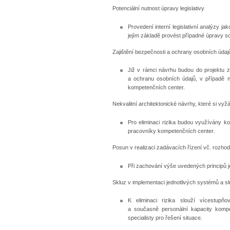
Potenciální nutnost úpravy legislativy
Provedení interní legislativní analýzy ja
jejím základě provést případné úpravy 
Zajištění bezpečnosti a ochrany osobních údaj
Již v rámci návrhu budou do projektu z
a ochranu osobních údajů, v případě n
kompetenčních center.
Nekvalitní architektonické návrhy, které si vy
Pro eliminaci rizika budou využívány k
pracovníky kompetenčních center.
Posun v realizaci zadávacích řízení vč. rozh
Při zachování výše uvedených principů je
Skluz v implementaci jednotlivých systémů a s
K eliminaci rizika slouží vícestupňo
a současně personální kapacity kompe
specialisty pro řešení situace.