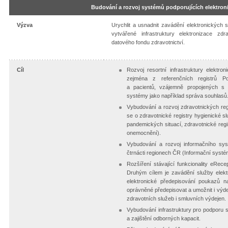
Budování a rozvoj systémů podporujících elektroni
Výzva
Urychlit a usnadnit zavádění elektronických 
vytvářené infrastruktury elektronizace zdr
datového fondu zdravotnictví.
Cíl
Rozvoj resortní infrastruktury elektro
zejména z referenčních registrů Po
a pacientů, vzájemně propojených s 
systémy jako například správa souhlasů
Vybudování a rozvoj zdravotnických regi
se o zdravotnické registry hygienické s
pandemických situací, zdravotnické regi
onemocnění).
Vybudování a rozvoj informačního sys
čtrnácti regionech ČR (Informační syst
Rozšíření stávající funkcionality eRec
Druhým cílem je zavádění služby elek
elektronické předepisování poukazů 
oprávněné předepisovat a umožnit i výd
zdravotních služeb i smluvních výdejen.
Vybudování infrastruktury pro podporu
a zajištění odborných kapacit.