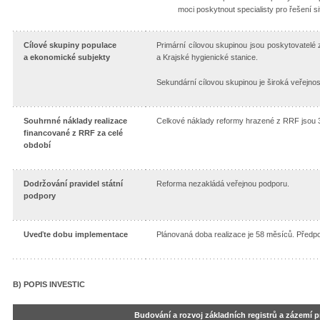
moci poskytnout specialisty pro řešení si
Cílové skupiny populace
Primární cílovou skupinou jsou poskytovatelé 
a ekonomické subjekty
a Krajské hygienické stanice.
Sekundární cílovou skupinou je široká veřejnost
Souhrnné náklady realizace
Celkové náklady reformy hrazené z RRF jsou 3
financované z RRF za celé
období
Dodržování pravidel státní
Reforma nezakládá veřejnou podporu.
podpory
Uveďte dobu implementace
Plánovaná doba realizace je 58 měsíců. Předp
B) POPIS INVESTIC
Budování a rozvoj základních registrů a zázemí