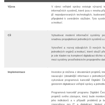
Výzva
V rámci veřejné správy existuje výrazný te
informačních systémů, které jsou v mnoha příp
již nepodporovaných technologiích, budované j
připojitelné k centrálním službám. Tyto systé
a institucí.
Cíl
Vybudovat moderní informační systémy post
snadnou propojitelnost jednotlivých systémů a dig
Vytvoření a rozvoj stávajících či nových f
jednotlivých orgánů a institucí, které slouží
je zde kladen na komplexní digitalizaci těchto
mezi systémy prostřednictvím propojeného dat
Implementace
Investice je složena z devatenácti projektů, 
navazující (detailnější informace o jednotlivý
vykonávat programová kancelář Digitální Če
gestorem digitalizace veřejné správy a jednotli
Programová kancelář programu Digitální Čes
projektů svého zástupce, který bude monitor
jeho indikátorů a v případě problémů je b
zmocněnce pro IT a digitalizaci. Vedení