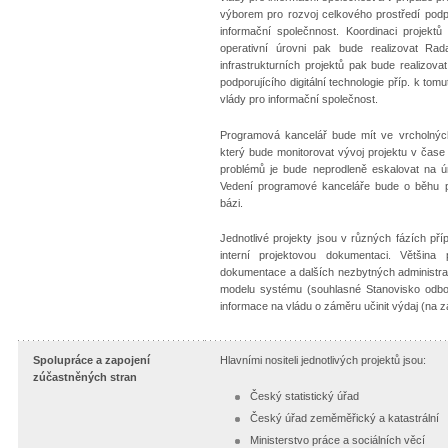
výborem pro rozvoj celkového prostředí podpor
informační společnnost. Koordinaci projektů
operativní úrovni pak bude realizovat Rad
infrastrukturních projektů pak bude realizov
podporujícího digitální technologie příp. k to
vlády pro informační společnost.
Programová kancelář bude mít ve vrcholných
který bude monitorovat vývoj projektu v čase 
problémů je bude neprodleně eskalovat na úr
Vedení programové kanceláře bude o běhu p
bázi.
Jednotlivé projekty jsou v různých fázích př
interní projektovou dokumentaci. Většina
dokumentace a dalších nezbytných administra
modelu systému (souhlasné Stanovisko odbo
informace na vládu o záměru učinit výdaj (na 
Spolupráce a zapojení
Hlavními nositeli jednotlivých projektů jsou:
zúčastněných stran
Český statistický úřad
Český úřad zeměměřický a katastrální
Ministerstvo práce a sociálních věcí