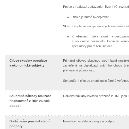
Posun v realizaci zadávacích řízení vč. rozh
Riziko je nutné akceptovat.
Skluz v implementaci jednotlivých systémů a s
K eliminaci rizika slouží vícestupňo
a současně personální kapacity kompe
specialisty pro řešení situace.
Cílové skupiny populace
Primární cílovou skupinou jsou hlavní nosite
a ekonomické subjekty
zaměřené na digitalizaci vnitřního chodu ú
přenesené působnosti.
Sekundární cílovou skupinou je široká veřejnost
Souhrnné náklady realizace
Celkové náklady investic hrazené z RRF jsou 9
financované z RRF za celé
období
Dodržování pravidel státní
Investice nezakládá veřejnou podporu.
podpory