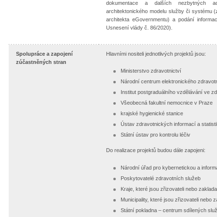
dokumentace a dalších nezbytných adm
architektonického modelu služby či systému 
architekta eGovernmentu) a podání informa
Usnesení vlády č. 86/2020).
Spolupráce a zapojení
Hlavními nositeli jednotlivých projektů jsou:
zúčastněných stran
Ministerstvo zdravotnictví
Národní centrum elektronického zdravotn
Institut postgraduálního vzdělávání ve zd
Všeobecná fakultní nemocnice v Praze
krajské hygienické stanice
Ústav zdravotnických informací a statist
Státní ústav pro kontrolu léčiv
Do realizace projektů budou dále zapojeni:
Národní úřad pro kybernetickou a infor
Poskytovatelé zdravotních služeb
Kraje, které jsou zřizovateli nebo zaklad
Municipality, které jsou zřizovateli nebo 
Státní pokladna – centrum sdílených služ