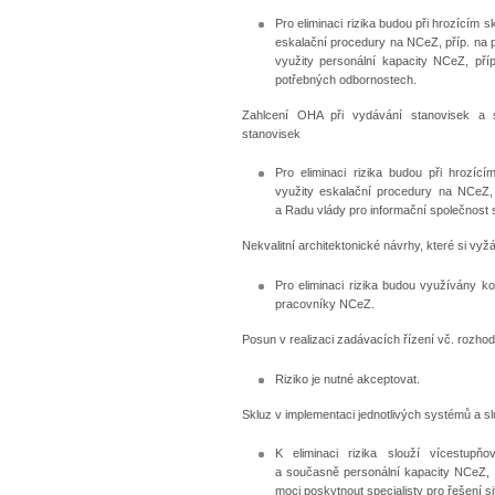
Pro eliminaci rizika budou při hrozícím
eskalační procedury na NCeZ, příp. na 
využity personální kapacity NCeZ, příp
potřebných odbornostech.
Zahlcení OHA při vydávání stanovisek a s
stanovisek
Pro eliminaci rizika budou při hrozí
využity eskalační procedury na NCeZ, 
a Radu vlády pro informační společnost
Nekvalitní architektonické návrhy, které si vy
Pro eliminaci rizika budou využívány k
pracovníky NCeZ.
Posun v realizaci zadávacích řízení vč. rozh
Riziko je nutné akceptovat.
Skluz v implementaci jednotlivých systémů a s
K eliminaci rizika slouží vícestupňo
a současně personální kapacity NCeZ, p
moci poskytnout specialisty pro řešení si