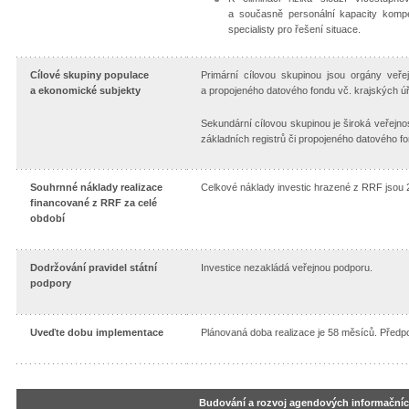
a současně personální kapacity kompe
specialisty pro řešení situace.
Cílové skupiny populace
Primární cílovou skupinou jsou orgány veřej
a ekonomické subjekty
a propojeného datového fondu vč. krajských úřa
Sekundární cílovou skupinou je široká veřejnos
základních registrů či propojeného datového fo
Souhrnné náklady realizace
Celkové náklady investic hrazené z RRF jsou 2
financované z RRF za celé
období
Dodržování pravidel státní
Investice nezakládá veřejnou podporu.
podpory
Uveďte dobu implementace
Plánovaná doba realizace je 58 měsíců. Předp
Budování a rozvoj agendových informační