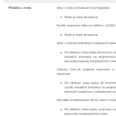
Překážky a rizika
Skluz v rámci schvalování nové legislativy
Riziko je nutné akceptovat.
Rychlé ustanovení vlády po volbách v 10/2021
Riziko je nutné akceptovat.
Skluz v přípravě jednotlivých zadávacích dok
Pro eliminaci rizika budou při hrozícím
eskalační procedury na programovou 
personální kapacity kompetenčních cente
Zahlcení OHA při vydávání stanovisek a s
stanovisek
Pro eliminaci rizika budou při hrozí
využity eskalační procedury na program
informační společnost s požadavkem na
Nekvalitní architektonické návrhy, které si vy
Pro eliminaci rizika budou využívány k
pracovníky kompetenčních center.