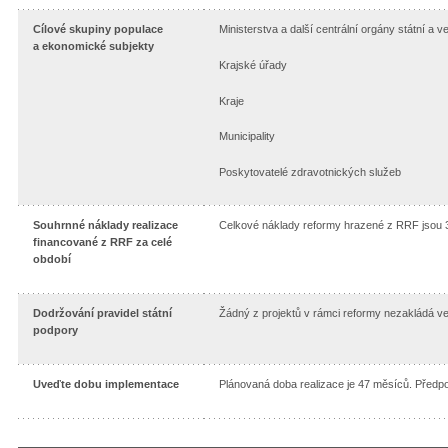
Cílové skupiny populace
Ministerstva a další centrální orgány státní a v
a ekonomické subjekty
Krajské úřady
Kraje
Municipality
Poskytovatelé zdravotnických služeb
Souhrnné náklady realizace
Celkové náklady reformy hrazené z RRF jsou 
financované z RRF za celé
období
Dodržování pravidel státní
Žádný z projektů v rámci reformy nezakládá v
podpory
Uveďte dobu implementace
Plánovaná doba realizace je 47 měsíců. Předp