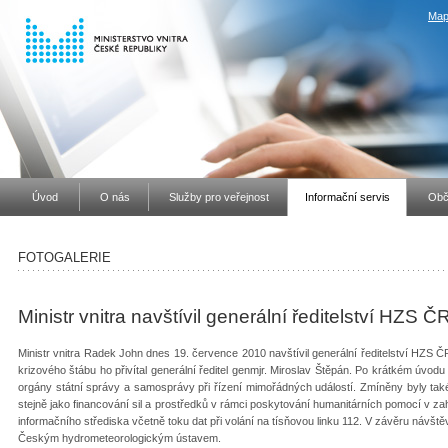
Map
Úvod
O nás
Služby pro veřejnost
Informační servis
Obč
FOTOGALERIE
Ministr vnitra navštívil generální ředitelství HZS Č
Ministr vnitra Radek John dnes 19. července 2010 navštívil generální ředitelství HZS Č
krizového štábu ho přivítal generální ředitel genmjr. Miroslav Štěpán. Po krátkém úvodu 
orgány státní správy a samosprávy při řízení mimořádných událostí. Zmíněny byly také 
stejně jako financování sil a prostředků v rámci poskytování humanitárních pomocí v zah
informačního střediska včetně toku dat při volání na tísňovou linku 112. V závěru návš
Českým hydrometeorologickým ústavem.