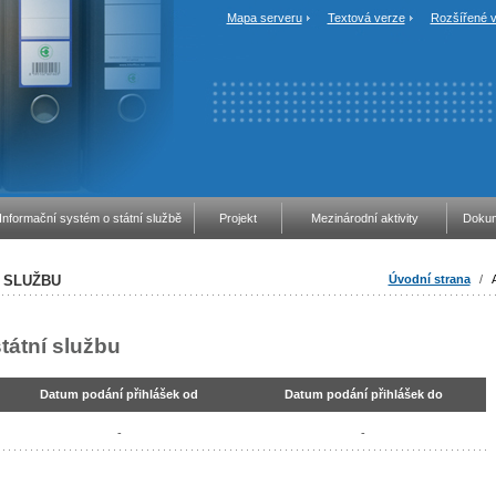
Mapa serveru
Textová verze
Rozšířené v
Informační systém o státní službě
Projekt
Mezinárodní aktivity
Dokum
 SLUŽBU
Úvodní strana
/
tátní službu
Datum podání přihlášek od
Datum podání přihlášek do
-
-