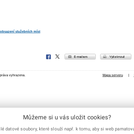
 obsazení služebních míst
e-mailem
vytisknout
Facebook
X
Corp.
 práva vyhrazena.
Mapa serveru
|
Můžeme si u vás uložit cookies?
 datové soubory, které slouží např. k tomu, aby si web pamatoval