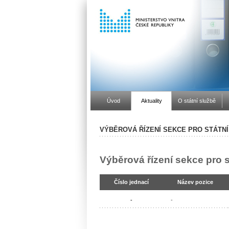
Úvod
Aktuality
O státní službě
VÝBĚROVÁ ŘÍZENÍ SEKCE PRO STÁTNÍ
Výběrová řízení sekce pro s
Číslo jednací
Název pozice
-
-