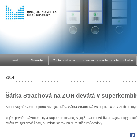
Úvod
Aktuality
O státní službě
Informační systém o státní službě
2014
Šárka Strachová na ZOH devátá v superkombi
Sportovkyně Centra sportu MV sjezdařka Šárka Strachová vstoupila 10.2. v Soči do oly
Jejím prvním závodem byla superkombinace, v jejíž slalomové části zajela nejrychle
ztrátu ze sjezdové části, a umístit se tak na 9. místě elitní desítky.
Fac