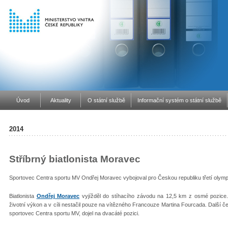
Úvod
Aktuality
O státní službě
Informační systém o státní službě
2014
Stříbrný biatlonista Moravec
Sportovec Centra sportu MV Ondřej Moravec vybojoval pro Českou republiku třetí olymp
Biatlonista
Ondřej Moravec
vyjížděl do stíhacího závodu na 12,5 km z osmé pozice.
životní výkon a v cíli nestačil pouze na vítězného Francouze Martina Fourcada. Další č
sportovec Centra sportu MV, dojel na dvacáté pozici.