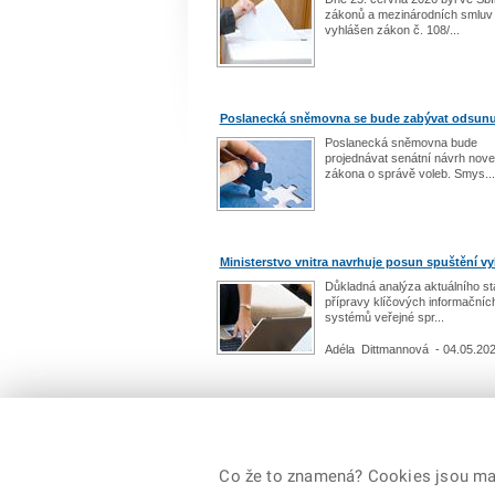
zákonů a mezinárodních smluv
vyhlášen zákon č. 108/...
Poslanecká sněmovna se bude zabývat odsunu
Poslanecká sněmovna bude
projednávat senátní návrh nove
zákona o správě voleb. Smys...
Ministerstvo vnitra navrhuje posun spuštění vy
Důkladná analýza aktuálního s
přípravy klíčových informačníc
systémů veřejné spr...
Adéla Dittmannová - 04.05.20
Další aktuality
© 2026 Ministerstvo vnitra České republiky. Všechna
Co že to znamená? Cookies jsou malé