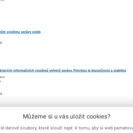
tím systému správy voleb
ly
braných informačních systémů veřejné správy. Prioritou je bezpečnost a stabilita
tavu
h
26
Můžeme si u vás uložit cookies?
 práva vyhrazena.
Mapa serveru
|
 datové soubory, které slouží např. k tomu, aby si web pamatoval