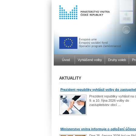
Úvod
Vyhlášené volby
Druhy voleb
Pr
AKTUALITY
Prezident republiky vyhlásil volby do zastupite
Prezident republiky vyhlásil na 
9. a 10. října 2026 volby do
zastupitelstev obcí ...
Ministerstvo vnitra informuje o odložení účin
Dne 25. června 2026 byl ve Sbí