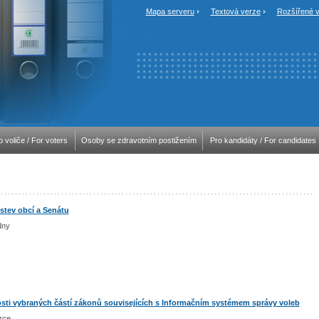
Mapa serveru
Textová verze
Rozšířené v
o voliče / For voters
Osoby se zdravotním postižením
Pro kandidáty / For candidates
lstev obcí a Senátu
dny
nosti vybraných částí zákonů souvisejících s Informačním systémem správy voleb
rce