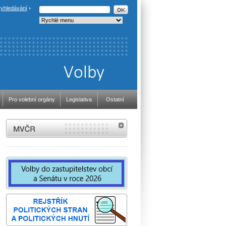
yhledávání
Pro volební orgány
Legislativa
Ostatní
MVČR