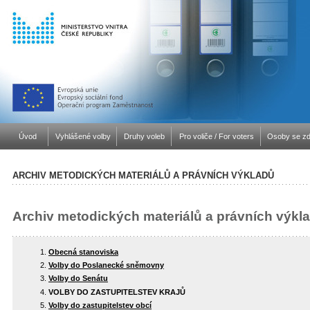
Úvod
Vyhlášené volby
Druhy voleb
Pro voliče / For voters
Osoby se zd
ARCHIV METODICKÝCH MATERIÁLŮ A PRÁVNÍCH VÝKLADŮ
Archiv metodických materiálů a právních výkl
Obecná stanoviska
Volby do Poslanecké sněmovny
Volby do Senátu
VOLBY DO ZASTUPITELSTEV KRAJŮ
Volby do zastupitelstev obcí