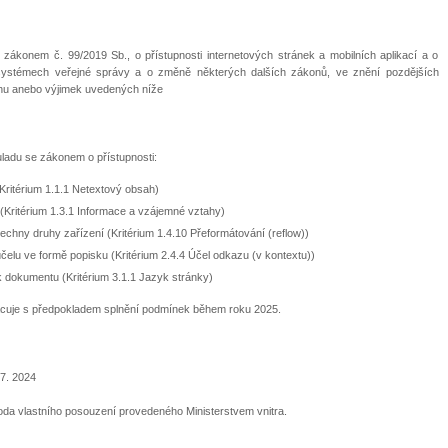
 zákonem č. 99/2019 Sb., o přístupnosti internetových stránek a mobilních aplikací a o
systémech veřejné správy a o změně některých dalších zákonů, ve znění pozdějších
hu anebo výjimek uvedených níže
ladu se zákonem o přístupnosti:
(Kritérium 1.1.1 Netextový obsah)
(Kritérium 1.3.1 Informace a vzájemné vztahy)
echny druhy zařízení (Kritérium 1.4.10 Přeformátování (reflow))
účelu ve formě popisku (Kritérium 2.4.4 Účel odkazu (v kontextu))
 dokumentu (Kritérium 3.1.1 Jazyk stránky)
acuje s předpokladem splnění podmínek během roku 2025.
 7. 2024
oda vlastního posouzení provedeného Ministerstvem vnitra.