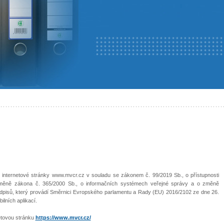
é internetové stránky www.mvcr.cz v souladu se zákonem č. 99/2019 Sb., o přístupnosti
 změně zákona č. 365/2000 Sb., o informačních systémech veřejné správy a o změně
edpisů, který provádí Směrnici Evropského parlamentu a Rady (EU) 2016/2102 ze dne 26.
ilních aplikací.
netovou stránku
https://www.mvcr.cz/