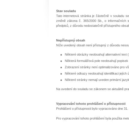
Stav souladu
Tato internetová stránka je částečně v souladu se
změně zákona č. 365/2000 Sb., o informačních 
předpisů, z důvodu nedostatečně přístupného obsa
Nepřístupný obsah
Níže uvedený obsah není přístupný z důvodu nesou
Některé obrázky neobsahují alternativní text 
Některá formulářová pole neobsahují popisek 
Zobrazení stránky není optimalizováno pro vš
Některé odkazy neobsahují identifikaci jejích 
Některé stránky nemají uveden primární jazyk
Na uvedení do souladu se zákonem se aktuálně pr
Vypracování tohoto prohlášení o přístupnosti
Prohlášení o přístupnosti bylo vypracováno dne 31.
Pro vypracování tohoto prohlášení byla použita met