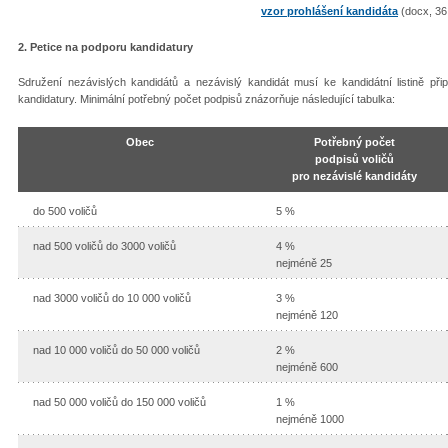
vzor prohlášení kandidáta
(docx, 36
2. Petice na podporu kandidatury
Sdružení nezávislých kandidátů a nezávislý kandidát musí ke kandidátní listině při
kandidatury. Minimální potřebný počet podpisů znázorňuje následující tabulka:
Obec
Potřebný počet
podpisů voličů
pro nezávislé kandidáty
do 500 voličů
5 %
nad 500 voličů do 3000 voličů
4 %
nejméně 25
nad 3000 voličů do 10 000 voličů
3 %
nejméně 120
nad 10 000 voličů do 50 000 voličů
2 %
nejméně 600
nad 50 000 voličů do 150 000 voličů
1 %
nejméně 1000