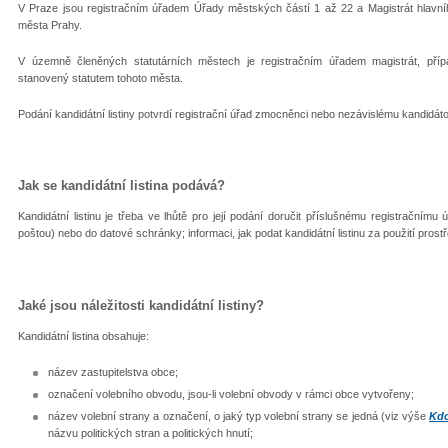
V Praze jsou registračním úřadem Úřady městských částí 1 až 22 a Magistrát hlavníh
města Prahy.
V územně členěných statutárních městech je registračním úřadem magistrát, př
stanovený statutem tohoto města.
Podání kandidátní listiny potvrdí registrační úřad zmocněnci nebo nezávislému kandidáto
Jak se kandidátní listina podává?
Kandidátní listinu je třeba ve lhůtě pro její podání doručit příslušnému registračním
poštou) nebo do datové schránky; informaci, jak podat kandidátní listinu za použití pro
Jaké jsou náležitosti kandidátní listiny?
Kandidátní listina obsahuje:
název zastupitelstva obce;
označení volebního obvodu, jsou-li volební obvody v rámci obce vytvořeny;
název volební strany a označení, o jaký typ volební strany se jedná (viz výše
Kdo
názvu politických stran a politických hnutí;