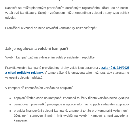
Kandidát se může písemným prohlášením doručeným registračnímu úřadu do 48 hodin pře
vzdát své kandidatury. Stejným způsobem může zmocněnec volební strany typu politická 
odvolat.
Prohlášení o vzdání se nebo odvolání kandidatury nelze vzít zpět.
Jak je regulována volební kampaň?
Volební kampaň začíná vyhlášením voleb prezidentem republiky.
Pravidla volební kampaně pro všechny druhy voleb jsou upravena v
zákoně č. 234/202
a cílení politické reklamy
. V tomto zákoně je upravena také možnost, aby starosta ne
vylepení volebních plakátů.
V kampani při komunálních volbách se neuplatní
zapojení třetích osob do kampaně; znamená to, že v těchto volbách nelze vystupova
označování prostředků propagace a agitace informací o jejich zadavateli a zpracov
pravidla financování volební kampaně; znamená to, že pro komunální volby není s
účet, není stanoven finanční limit výdajů na volební kampaň a není zavedena 
kampaně.