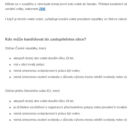
Někde se v souběhu s nimi bude konat první kolo voleb do Senátu. Přehled senátních 
senátní volby, naleznete
ZDE
.
I když je termín voleb znám, vyhlašuje konání voleb prezident republiky ve Sbírce záko
Kdo může kandidovat do zastupitelstva obce?
Občan České republiky, který
alespoň druhý den voleb dosáhl věku 18 let;
má v obci trvalý pobyt;
nemá omezenou svéprávnost k právu být volen;
nemá omezenou osobní svobodu z důvodu výkonu trestu odnětí svobody nebo v
Občan jiného členského státu EU, který
alespoň druhý den voleb dosáhl věku 18 let;
je držitelem osvědčení o registraci k přechodnému pobytu nebo povolení k trval
nemá omezenou svéprávnost k právu být volen;
nemá omezenou osobní svobodu z důvodu výkonu trestu odnětí svobody nebo v