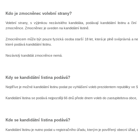
Kdo je zmocněnec volební strany?
Volební strany, s výjimkou nezávislého kandidáta, podávají kandidátní listinu a či
zmocněnce. Zmocněnec je uveden na kandidátní listině.
Zmocněncem může být pouze fyzická osoba starší 18 let, která je plně svéprávná a ne
které podává kandidátní listinu.
Nezávislý kandidát zmocněnce nemá.
Kdy se kandidátní listina podává?
Nejdříve je možné kandidátní listinu podat po vyhlášení voleb prezidentem republiky ve
Kandidátní listina se podává nejpozději 66 dnů přede dnem voleb do zastupitelstva obce, 
Kde se kandidátní listina podává?
Kandidátní listinu je nutno podat u registračního úřadu, kterým je pověřený obecní úřad,