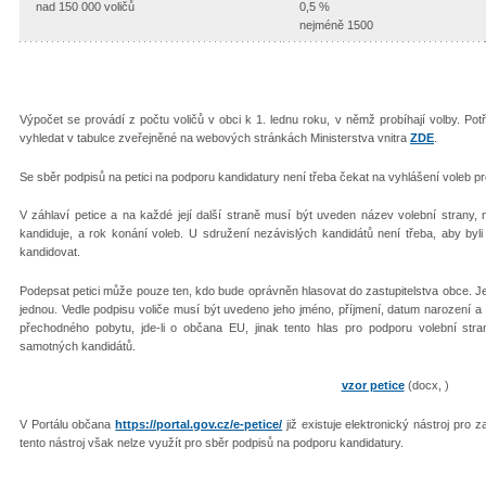
nad 150 000 voličů
0,5 %
nejméně 1500
Výpočet se provádí z počtu voličů v obci k 1. lednu roku, v němž probíhají volby. Pot
vyhledat v tabulce zveřejněné na webových stránkách Ministerstva vnitra
ZDE
.
Se sběr podpisů na petici na podporu kandidatury není třeba čekat na vyhlášení voleb pr
V záhlaví petice a na každé její další straně musí být uveden název volební strany, 
kandiduje, a rok konání voleb. U sdružení nezávislých kandidátů není třeba, aby byli 
kandidovat.
Podepsat petici může pouze ten, kdo bude oprávněn hlasovat do zastupitelstva obce. J
jednou. Vedle podpisu voliče musí být uvedeno jeho jméno, příjmení, datum narození a
přechodného pobytu, jde-li o občana EU, jinak tento hlas pro podporu volební stra
samotných kandidátů.
vzor petice
(docx, )
V Portálu občana
https://portal.gov.cz/e-petice/
již existuje elektronický nástroj pro 
tento nástroj však nelze využít pro sběr podpisů na podporu kandidatury.