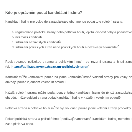
Kdo je oprávněn podat kandidátní listinu?
Kandidátní listiny pro volby do zastupitelstev obcí mohou podat tyto volební strany:
registrované politické strany nebo politická hnutí, jejichž činnost nebyla pozastaven
nezávislí kandidáti;
sdružení nezávislých kandidátů;
sdružení politických stran nebo politických hnutí a nezávislých kandidátů.
Registrovanou politickou stranou a politickým hnutím se rozumí strana a hnutí zapsa
(viz
https://aplikace.mvcr.cz/seznam-politickych-stran
).
Kandidát může kandidovat pouze na jedné kandidátní listině volební strany pro volby do
obvody, pouze v jednom volebním obvodu.
Každá volební strana může podat pouze jednu kandidátní listinu do téhož zastupitels
obvodů, může volební strana podat kandidátní listinu v každém volebním obvodě.
Politická strana a politické hnutí může být součástí pouze jedné volební strany pro volby
Pokud politická strana a politické hnutí podávají samostatně kandidátní listinu, nemohou 
zastupitelstva obce.