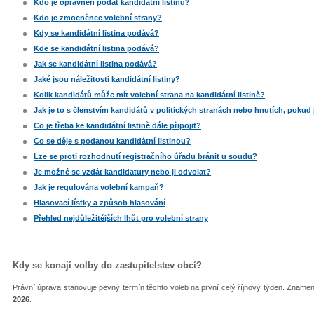
Kdo je oprávněn podat kandidátní listinu?
Kdo je zmocněnec volební strany?
Kdy se kandidátní listina podává?
Kde se kandidátní listina podává?
Jak se kandidátní listina podává?
Jaké jsou náležitosti kandidátní listiny?
Kolik kandidátů může mít volební strana na kandidátní listině?
Jak je to s členstvím kandidátů v politických stranách nebo hnutích, pokud
Co je třeba ke kandidátní listině dále připojit?
Co se děje s podanou kandidátní listinou?
Lze se proti rozhodnutí registračního úřadu bránit u soudu?
Je možné se vzdát kandidatury nebo ji odvolat?
Jak je regulována volební kampaň?
Hlasovací lístky a způsob hlasování
Přehled nejdůležitějších lhůt pro volební strany
Kdy se konají volby do zastupitelstev obcí?
Právní úprava stanovuje pevný termín těchto voleb na první celý říjnový týden. Zname
2026
.