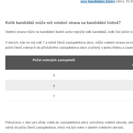
vzor kandidátní listiny
(docx, 51 k
Kolik kandidátů může mít volební strana na kandidátní listině?
Volební strana může na kandidátní listině uvést nejvýše tolik kandidátů, kolik činí počet 
V obcích, kde se má volit 7 a méně členů zastupitelstva obce, může volební strana na kandi
počet členů volených do příslušného zastupitelstva obce zvýšený o jednu třetinu a zaokr
Počet volených zastupitelů
5
6
7
Pokud jsou v obci pro účely voleb do zastupitelstva obce vytvořeny volební obvody, pla
odvíjí od počtu členů zastupitelstva, který má být volen v daném volebním obvodu.