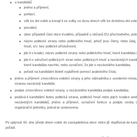
u kandidátů
jméno a příjmení;
pohlaví;
věk ke dni voleb a konají-li se volby ve dvou dnech věk ke druhému dni vole
povolání;
obec případně část obce trvalého, případně u občanů EU přechodného, pob
název politické strany nebo politického hnutí, jehož jsou členy, nebo údaj,
hnutí, tzv. bez politické příslušnosti;
jde-li o koalici, název politické strany nebo politického hnutí, které kandidáta
jde-li o sdružení politických stran nebo politických hnutí a nezávislých kand
které kandidáta navrhlo, nebo označení, že jde o nezávislého kandidáta;
pořadí na kandidátní listině vyjádřené pomocí arabského čísla;
jméno a příjmení zmocněnce volební strany a jeho náhradníka s uvedením místa, k
stranou nezávislý kandidát;
podpis zmocněnce volební strany, u nezávislého kandidáta podpis kandidáta;
podává-li kandidátní listinu politická strana, politické hnutí nebo jejich koalice a
nezávislých kandidátů, jméno a příjmení, označení funkce a podpis osoby 
organizační jednotky, pokud je ustanovena.
Po uplynutí 60. dne přede dnem voleb do zastupitelstva obce nelze již doplňovat do kandi
pořadí.