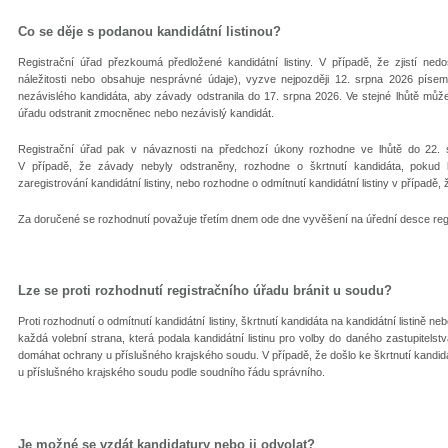
Co se děje s podanou kandidátní listinou?
Registrační úřad přezkoumá předložené kandidátní listiny. V případě, že zjistí ned
náležitosti nebo obsahuje nesprávné údaje), vyzve nejpozději 12. srpna 2026 píse
nezávislého kandidáta, aby závady odstranila do 17. srpna 2026. Ve stejné lhůtě může 
úřadu odstranit zmocněnec nebo nezávislý kandidát.
Registrační úřad pak v návaznosti na předchozí úkony rozhodne ve lhůtě do 22. sr
V případě, že závady nebyly odstraněny, rozhodne o škrtnutí kandidáta, pokud 
zaregistrování kandidátní listiny, nebo rozhodne o odmítnutí kandidátní listiny v případě
Za doručené se rozhodnutí považuje třetím dnem ode dne vyvěšení na úřední desce reg
Lze se proti rozhodnutí registračního úřadu bránit u soudu?
Proti rozhodnutí o odmítnutí kandidátní listiny, škrtnutí kandidáta na kandidátní listině n
každá volební strana, která podala kandidátní listinu pro volby do daného zastupitels
domáhat ochrany u příslušného krajského soudu. V případě, že došlo ke škrtnutí kandid
u příslušného krajského soudu podle soudního řádu správního.
Je možné se vzdát kandidatury nebo ji odvolat?