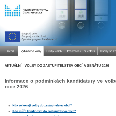
Úvod
Vyhlášené volby
Druhy voleb
Pro voliče / For voters
Osoby se zd
AKTUÁLNÍ - VOLBY DO ZASTUPITELSTEV OBCÍ A SENÁTU 2026
Informace o podmínkách kandidatury ve volbá
roce 2026
Kdy se konají volby do zastupitelstev obcí?
Kdo může kandidovat do zastupitelstva obce?