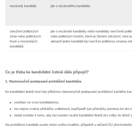
nezávislý kandidát
jde o nezávislého kandidáta
sdružení politických
jde o nezávislé kandidáty nebo kandidáty navržené polit
stran nebo politických
nebo politickým hnutím, které je členem sdružení; není 
hnutí a nezávislých
alespoň jeden kandidát byl navržen politickou stranou n
kandidátů
Co je třeba ke kandidátní listině dále připojit?
1. Vlastnoručně podepsané prohlášení kandidáta
Ke kandidátní listině musí být přiloženo vlastnoručně podepsané prohlášení každého kan
souhlasí se svou kandidaturou;
mu nejsou známy překážky volitelnosti, popřípadě tyto překážky pominou ke dni v
nedal souhlas k tomu, aby byl uveden na jiné kandidátní listině pro volby do téhož 
Na prohlášení kandidát uvede místo svého trvalého, případně u občanů EU přechodného