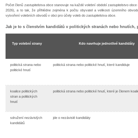
Počet členů zastupitelstva obce stanovuje na každé volební období zastupitelstvo obce
2026), a to tak, že přihlédne zejména k počtu obyvatel a velikosti územního obvodu
vytvoření volebních obvodů v obci pro účely voleb do zastupitelstva obce.
Jak je to s členstvím kandidátů v politických stranách nebo hnutích,
Typ volební strany
Kdo navrhuje jednotlivé kandidáty
politická strana nebo
politická strana nebo politické hnutí, které kandiduje
politické hnutí
koalice politických
politická strana nebo politické hnutí, které je členem koal
stran a politických
hnutí
sdružení nezávislých
jde o nezávislé kandidáty
kandidátů