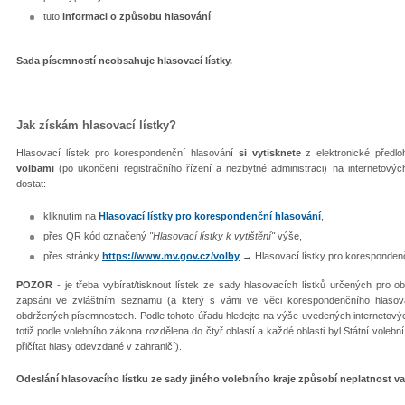
tuto
informaci o způsobu hlasování
Sada písemností neobsahuje hlasovací lístky.
Jak získám hlasovací lístky?
Hlasovací lístek pro korespondenční hlasování
si vytisknete
z elektronické předlo
volbami
(po ukončení registračního řízení a nezbytné administraci) na internetovýc
dostat:
kliknutím na
Hlasovací lístky pro korespondenční hlasování
,
přes QR kód označený
"Hlasovací lístky k vytištění"
výše,
přes stránky
https://www.mv.gov.cz/volby
→ Hlasovací lístky pro korespondenč
POZOR
- je třeba vybírat/tisknout lístek ze sady hlasovacích lístků určených pro ob
zapsáni ve zvláštním seznamu (a který s vámi ve věci korespondenčního hlasová
obdržených písemnostech. Podle tohoto úřadu hledejte na výše uvedených internetovýc
totiž podle volebního zákona rozdělena do čtyř oblastí a každé oblasti byl Státní volebn
přičítat hlasy odevzdané v zahraničí).
Odeslání hlasovacího lístku ze sady jiného volebního kraje způsobí neplatnost v