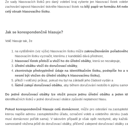
Ze sady hlasovacích lístků pro daný volební kraj vyberte jen hlasovací lístek voleb
zachování tajnosti hlasování tiskněte hlasovací lístek na
bílý papír ve formátu A4 n
celý obsah hlasovacího lístku
.
Jak se korespondenčně hlasuje?
Volič hlasuje tak, že
na vytištěném (viz výše) hlasovacím lístku může
zakroužkováním pořadového č
hlasovacím lístku vyznačit, kterému z kandidátů dává přednost,
hlasovací lístek přeloží a vloží ho do úřední obálky
, která se nezalepuje,
úřední obálku vloží do doručovací obálky
,
zkontroluje předvyplněné údaje na identifikačním lístku, podepíše ho a vlo
nesmí být vložen do úřední obálky k hlasovacímu lístku)
,
přiloží i voličský průkaz, pokud mu byl na základě jeho žádosti vydán a
řádně zalepí doručovací obálku
, aby během doručování nedošlo k jejímu samo
Do jedné doručovací obálky lze vložit pouze jednu úřední obálku a jeden iden
identifikačních lístků v jedné doručovací obálce způsobí neplatnost hlasu.
Pokud korespondenčně hlasuje celá domácnost
, může pro odeslání na zastupitels
kterou napíše adresu zastupitelského úřadu, označení voleb a volebního okrsku (sada
musí domácnost pořídit sama). V takovém případě je však opět nezbytné, aby každá ú
samostatně vložena ještě do doručovací obálky, přičemž zalepené doručovací obálky za 