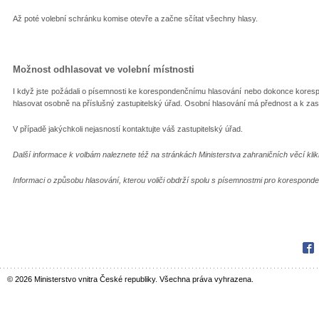
Až poté volební schránku komise otevře a začne sčítat všechny hlasy.
Možnost odhlasovat ve volební místnosti
I když jste požádali o písemnosti ke korespondenčnímu hlasování nebo dokonce korespon
hlasovat osobně na příslušný zastupitelský úřad. Osobní hlasování má přednost a k za
V případě jakýchkoli nejasností kontaktujte váš zastupitelský úřad.
Další informace k volbám naleznete též na stránkách Ministerstva zahraničních věcí kli
Informaci o způsobu hlasování, kterou voliči obdrží spolu s písemnostmi pro korespond
Fac
© 2026 Ministerstvo vnitra České republiky. Všechna práva vyhrazena.