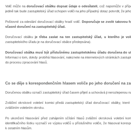
Volič může na
doručovací obálku dopsat údaje o odesílateli
, což napomůže v příp
jedině tak bude zastupitelský úřad schopen voliči na jeho případný dotaz potvrdit, že je
Poštovné za odeslání doručovací obálky hradí volič.
Doporučuje se zvolit takovou f
včasné doručení na zastupitelský úřad.
Doručovací obálku
je třeba zaslat na ten zastupitelský úřad, u kterého je v
zastupitelského úřadu je na doručovací obálce předepsána).
Doručovací obálka musí být příslušnému zastupitelskému úřadu doručena do uk
Informaci o tom, dokdy probíhá hlasování, naleznete na internetových stránkách zastupi
do procesu zpracování hlasů.
Co se děje s korespondenčním hlasem voliče po jeho doručení na za
Doručenou obálku označí zastupitelský úřad časem přijetí a uchovává ji nerozlepenou
Zvláštní okrskové volební komisi předá zastupitelský úřad doručovací obálky, které
zvláštním volebním okrsku.
Po ukončení hlasování před zahájením sčítání hlasů zvláštní okrsková volební ko
identifikačního lístku vyznačí ve výpisu voličů u příslušného voliče, že hlasoval kore
k ostatním hlasům.