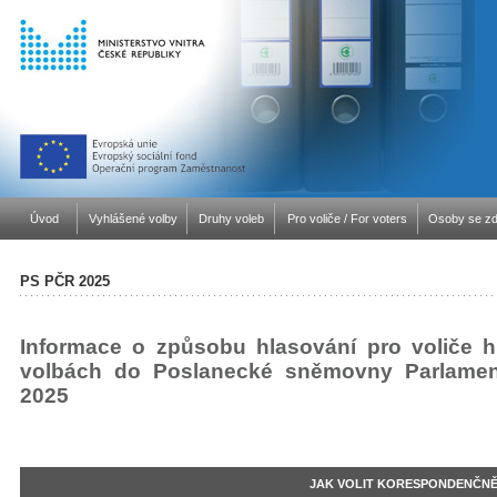
Úvod
Vyhlášené volby
Druhy voleb
Pro voliče / For voters
Osoby se zd
PS PČR 2025
Informace o způsobu hlasování pro voliče h
volbách do Poslanecké sněmovny Parlamen
2025
JAK VOLIT KORESPONDENČN