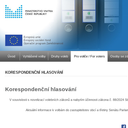
Úvod
Vyhlášené volby
Druhy voleb
Pro voliče / For voters
Osoby se zd
KORESPONDENČNÍ HLASOVÁNÍ
Korespondenční hlasování
V souvislosti s novelizací volebních zákonů a nabytím účinnosti zákona č. 88/2024 Sb.
Aktuální informace k volbám do zastupitelstev obcí a třetiny Senátu Par
Fac