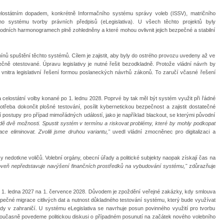
ostátním dopadem, konkrétně Informačního systému správy voleb (ISSV), matričního
ho systému tvorby právních předpisů (eLegislativa). U všech těchto projektů byly
vodních harmonogramech plně zohledněny a které mohou ovlivnit jejich bezpečné a stabilní
mínů spuštění těchto systémů. Cílem je zajistit, aby byly do ostrého provozu uvedeny až ve
ečně otestované. Úpravu legislativy je nutné řešit bezodkladně. Protože vládní návrh by
tvo vnitra legislativní řešení formou poslaneckých návrhů zákonů. To zaručí včasné řešení
celostátní volby konané po 1. lednu 2028. Poprvé by tak měl být systém využit při řádné
třeba dokončit plošné testování, posílit kybernetickou bezpečnost a zajistit dostatečné
ní postupy pro případ mimořádných událostí, jako je například blackout, se kterými původní
dě dvě možnosti. Spustit systém v termínu a riskovat problémy, které by mohly podkopat
e eliminovat. Zvolili jsme druhou variantu,"
uvedl vládní zmocněnec pro digitalizaci a
 nedotkne voličů. Volební orgány, obecní úřady a politické subjekty naopak získají čas na
veň nepředstavuje navýšení finančních prostředků na vybudování systému,"
zdůrazňuje
z 1. ledna 2027 na 1. července 2028. Důvodem je zpoždění veřejné zakázky, kdy smlouva
pečné migrace citlivých dat a nutnost důkladného testování systému, který bude využívat
dy v zahraničí. U systému eLegislativa se navrhuje posun povinného využití pro tvorbu
současně povedeme politickou diskusi o případném posunutí na začátek nového volebního