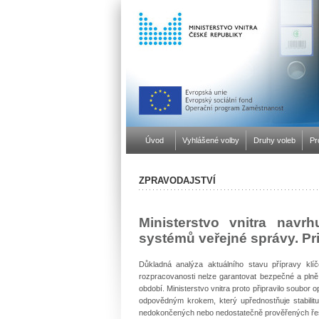
Úvod
Vyhlášené volby
Druhy voleb
Pr
ZPRAVODAJSTVÍ
Ministerstvo vnitra navr
systémů veřejné správy. Pri
Důkladná analýza aktuálního stavu přípravy kl
rozpracovanosti nelze garantovat bezpečné a plně
období. Ministerstvo vnitra proto připravilo soubor o
odpovědným krokem, který upřednostňuje stabilit
nedokončených nebo nedostatečně prověřených ře