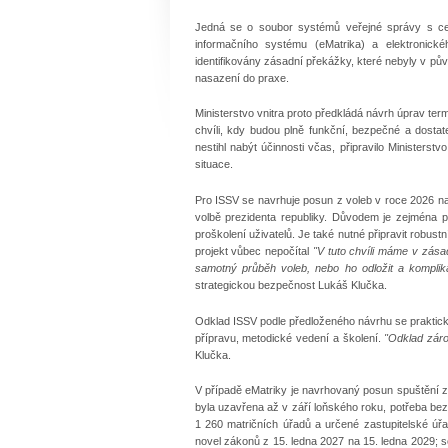
Jedná se o soubor systémů veřejné správy s cel
informačního systému (eMatrika) a elektronické
identifikovány zásadní překážky, které nebyly v pů
nasazení do praxe.
Ministerstvo vnitra proto předkládá návrh úprav ter
chvíli, kdy budou plně funkční, bezpečné a dostat
nestihl nabýt účinnosti včas, připravilo Ministers
situace.
Pro ISSV se navrhuje posun z voleb v roce 2026 na 
volbě prezidenta republiky. Důvodem je zejména po
proškolení uživatelů. Je také nutné připravit robust
projekt vůbec nepočítal
"V tuto chvíli máme v zása
samotný průběh voleb, nebo ho odložit a komplikac
strategickou bezpečnost Lukáš Klučka.
Odklad ISSV podle předloženého návrhu se prakticky
přípravu, metodické vedení a školení.
"Odklad záro
Klučka.
V případě eMatriky je navrhovaný posun spuštění 
byla uzavřena až v září loňského roku, potřeba bez
1 260 matričních úřadů a určené zastupitelské úřa
novel zákonů z 15. ledna 2027 na 15. ledna 2029; 