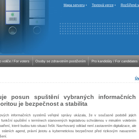
Mapa serveru
Textová verze
Rozšířené v
o voliče / For voters
Osoby se zdravotním postižením
Pro kandidáty / For candidates
Úv
huje posun spuštění vybraných informačních
oritou je bezpečnost a stabilita
íčových informačních systémů veřejné správy ukázala, že v současné podobě jejich
 funkční spuštění v termínech stanovených legislativou schválenou v minulém volebním
patření, které budou tuto situaci řešit. Navrhovaný odklad není zastavením digitalizace, ale
u státních agend, právní jistotu a kybernetickou bezpečnost před rizikovým nasazením
šení.