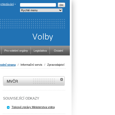
yhledávání
Pro volební orgány
Legislativa
Ostatní
odní strana
/
Informační servis
/
Zpravodajství
MVČR
SOUVISEJÍCÍ ODKAZY
Tiskové zprávy Ministerstva vnitra