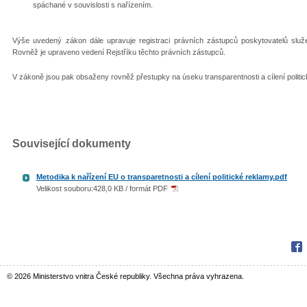
spáchané v souvislosti s nařízením.
Výše uvedený zákon dále upravuje registraci právních zástupců poskytovatelů služe
Rovněž je upraveno vedení Rejstříku těchto právních zástupců.
V zákoně jsou pak obsaženy rovněž přestupky na úseku transparentnosti a cílení politic
Související dokumenty
Metodika k nařízení EU o transparetnosti a cílení politické reklamy.pdf
Velikost souboru:428,0 KB / formát PDF
Fac
© 2026 Ministerstvo vnitra České republiky. Všechna práva vyhrazena.