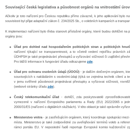
Související česká legislativa a působnost orgánů na vnitrostátní úrov
Ačkoliv je toto nařízení pro Českou republiku přímo závazné, k jeho aplikování bylo nu
souvislosti byl přijat adaptační zákon č. 234/2025 Sb., o volebních kampaních a transpare
K implementaci nařízení bylo třeba stanovit příslušné orgány, které budou dohlížet na p
orgány jsou:
Úřad pro dohled nad hospodařením politických stran a politických hnu
nařízení týkající se transparentnosti, a to včetně vedení rejstříku právních 
ÚDHPSH je také projednávání přestupků a vyřizování stížností či zajištění přesh
Pro bližší informace k fungování úřadu odkazujeme
zde
.
Úřad pro ochranu osobních údajů (ÚOOÚ)
- je dalším dotčeným orgánem, kt
souvisejících s nakládáním s osobními údaji (týká se zejména technik cílení a 
v jemu svěřené působnosti projednávat přestupky a vyřizovat stížnosti, rovněž
(webové stránky úřadu
zde
).
Český telekomunikační úřad
- dohlíží, zda poskytovatelé zprostředkovatels
vymezené v nařízení Evropského parlamentu a Rady (EU) 2022/2065 o jedno
2000/31/ES (nařízení o digitálních službách). V této oblasti je také oprávněn vyřizo
Ministerstvo vnitra
- je zastřešujícím orgánem, který koordinuje spolupráci mezi d
místa. Ministerstvo je také zodpovědné za uveřejňování termínů voleb a refere
rámci portálu EU. V neposlední řadě reportuje Evropské komisi každoroční z