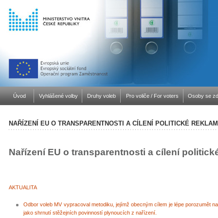
Úvod
Vyhlášené volby
Druhy voleb
Pro voliče / For voters
Osoby se zd
NAŘÍZENÍ EU O TRANSPARENTNOSTI A CÍLENÍ POLITICKÉ REKLA
Nařízení EU o transparentnosti a cílení politic
AKTUALITA
Odbor voleb MV vypracoval metodiku, jejímž obecným cílem je lépe porozumět naří
jako shrnutí stěžejních povinností plynoucích z nařízení.