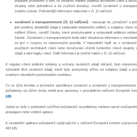
případné prohlášení o tom, že reklamní sdělení podléhá technikám cílení a doruč
skupiny nebo jednotlivce a ke zvýšení dosahu), rovněž oznámení o transpar
snadno získat). Podrobnější informace naleznete v čl. 11 nařízení.
oznámení o transparentnosti (čl. 12 nařízení)
- navazuje na „označení“ a pos
jiné uvedeny detailnější údaje k zadavateli reklamního sdělení, k subjektu, který 
sdělení šířeno, rovněž částky, které poskytovatelé a vydavatelé politické rekla
částek. Oznámení o transparentnosti bude také obsahovat informace o mechanism
se jeví v rozporu se stanovenými pravidly. V neposlední řadě se v oznámení
použitých technikách cílení nebo doručování včetně konkrétní cílové skupiny 
údajů a také logiky cílení. Další informace je možné nalézt v čl. 12 nařízení.
K regulaci cílení politické reklamy a ochrany osobních údajů občanů, bylo stanoven
výhradně těch osobních údajů, které byly poskytnuty přímo od subjektu údajů a pro
snadným odvoláním poskytnutého souhlasu.
Co se týče formátu a technické specifikace označení a oznámení o transparentnosti, 
požadavky na růžné druhy médií jsou upraveny v prováděcím nařízení Evropské komi
zde
.
Jedná se tedy o podstatné rozšíření požadavků na politickou reklamu oproti současn
propagace nebo volební agitace.
K usnadnění aplikace požadavků vyplývajících z nařízení Evropská komise vypracova
482 kB).