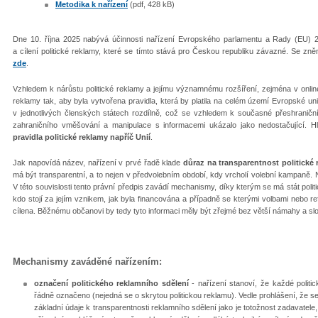
Metodika k nařízení
(pdf, 428 kB)
Dne 10. října 2025 nabývá účinnosti nařízení Evropského parlamentu a Rady (EU) 2
a cílení politické reklamy, které se tímto stává pro Českou republiku závazné. Se z
zde
.
Vzhledem k nárůstu politické reklamy a jejímu významnému rozšíření, zejména v online 
reklamy tak, aby byla vytvořena pravidla, která by platila na celém území Evropské un
v jednotlivých členských státech rozdílně, což se vzhledem k současné přeshraniční
zahraničního vměšování a manipulace s informacemi ukázalo jako nedostačující. H
pravidla politické reklamy napříč Unií
.
Jak napovídá název, nařízení v prvé řadě klade
důraz na transparentnost politické r
má být transparentní, a to nejen v předvolebním období, kdy vrcholí volební kampaně. N
V této souvislosti tento právní předpis zavádí mechanismy, díky kterým se má stát polit
kdo stojí za jejím vznikem, jak byla financována a případně se kterými volbami nebo re
cílena. Běžnému občanovi by tedy tyto informaci měly být zřejmé bez větší námahy a slo
Mechanismy zaváděné nařízením:
označení politického reklamního sdělení
- nařízení stanoví, že každé politic
řádně označeno (nejedná se o skrytou politickou reklamu). Vedle prohlášení, že se
základní údaje k transparentnosti reklamního sdělení jako je totožnost zadavatele,