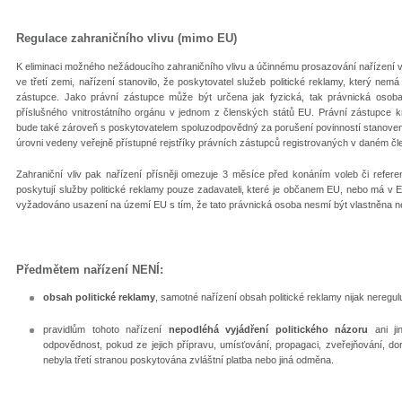
Regulace zahraničního vlivu (mimo EU)
K eliminaci možného nežádoucího zahraničního vlivu a účinnému prosazování nařízení ve
ve třetí zemi, nařízení stanovilo, že poskytovatel služeb politické reklamy, který ne
zástupce. Jako právní zástupce může být určena jak fyzická, tak právnická osoba.
příslušného vnitrostátního orgánu v jednom z členských států EU. Právní zástupce
bude také zároveň s poskytovatelem spoluzodpovědný za porušení povinností stanovený
úrovni vedeny veřejně přístupné rejstříky právních zástupců registrovaných v daném čl
Zahraniční vliv pak nařízení přísněji omezuje 3 měsíce před konáním voleb či referend
poskytují služby politické reklamy pouze zadavateli, které je občanem EU, nebo má v E
vyžadováno usazení na území EU s tím, že tato právnická osoba nesmí být vlastněna ne
Předmětem nařízení NENÍ:
obsah politické reklamy
, samotné nařízení obsah politické reklamy nijak neregulu
pravidlům tohoto nařízení
nepodléhá vyjádření politického názoru
ani ji
odpovědnost, pokud ze jejich přípravu, umísťování, propagaci, zveřejňování, do
nebyla třetí stranou poskytována zvláštní platba nebo jiná odměna.