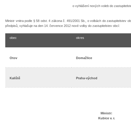
o vyhlášení nových voleb do zastupitelst
Ministr vnitra podle § 58 odst. 4 zákona č. 491/2001 Sb., o volbách do zastupitelstev
předpisů, vyhlašuje na den 14. července 2012 nové volby do zastupitelstev obcí:
obec
okres
Otov
Domažlice
Kaliště
Praha-východ
Ministr:
Kubice v. r.