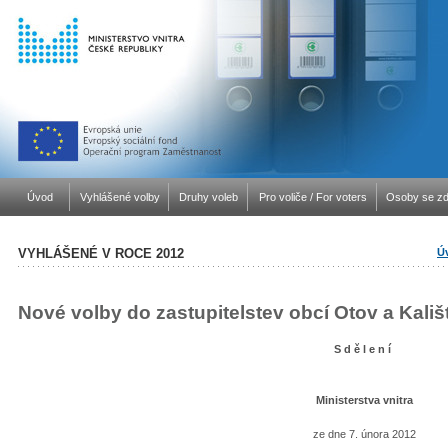
Úvod
Vyhlášené volby
Druhy voleb
Pro voliče / For voters
Osoby se zd
VYHLÁŠENÉ V ROCE 2012
Ú
Nové volby do zastupitelstev obcí Otov a Kali
S d ě l e n í
Ministerstva vnitra
ze dne 7. února 2012