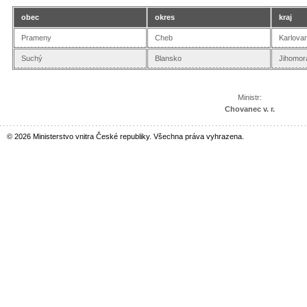
obec
okres
kraj
Prameny
Cheb
Karlova
Suchý
Blansko
Jihomor
Ministr:
Chovanec v. r.
© 2026 Ministerstvo vnitra České republiky. Všechna práva vyhrazena.