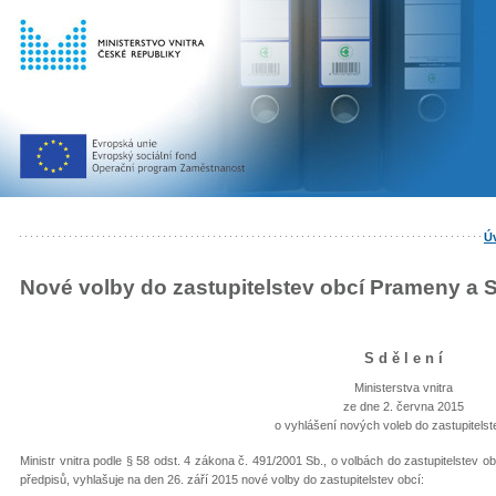
Ú
Nové volby do zastupitelstev obcí Prameny a S
S d ě l e n í
Ministerstva vnitra
ze dne 2. června 2015
o vyhlášení nových voleb do zastupitelst
Ministr vnitra podle § 58 odst. 4 zákona č. 491/2001 Sb., o volbách do zastupitelstev
předpisů, vyhlašuje na den 26. září 2015 nové volby do zastupitelstev obcí: