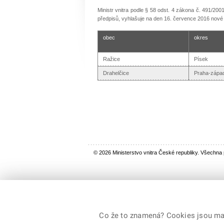
Ministr vnitra podle § 58 odst. 4 zákona č. 491/20
předpisů, vyhlašuje na den 16. července 2016 nové v
obec
okres
Ražice
Písek
Drahelčice
Praha-zápa
© 2026 Ministerstvo vnitra České republiky. Všechna
Co že to znamená? Cookies jsou malé