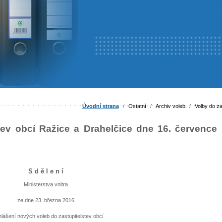
Úvodní strana
/
Ostatní
/
Archiv voleb
/
Volby do za
tev obcí Ražice a Drahelčice dne 16. července
S d ě l e n í
Ministerstva vnitra
ze dne 23. března 2016
hlášení nových voleb do zastupitelstev obcí