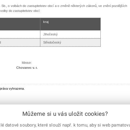
01 Sb., o volbách do zastupitelstev obcí a o změně některých zákonů, ve znění pozdějších
olby do zastupitelstev obcí:
kraj
Jihočeský
d
Středočeský
Ministr:
Chovanec v. r.
 práva vyhrazena.
Můžeme si u vás uložit cookies?
 datové soubory, které slouží např. k tomu, aby si web pamatoval