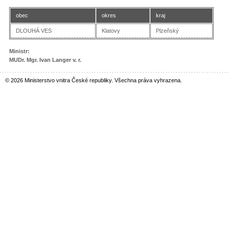
obec
okres
kraj
DLOUHÁ VES
Klatovy
Plzeňský
Ministr:
MUDr. Mgr. Ivan Langer v. r.
© 2026 Ministerstvo vnitra České republiky. Všechna práva vyhrazena.