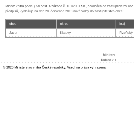
Ministr vnitra podle § 58 odst. 4 zákona č. 491/2001 Sb., o volbách do zastupitelstev o
předpisů, vyhlašuje na den 20. července 2013 nové volby do zastupitelstva obce:
obec
okres
kraj
Javor
Klatovy
Plzeňský
Ministr:
Kubice v. r.
© 2026 Ministerstvo vnitra České republiky. Všechna práva vyhrazena.