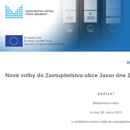
Ú
Nové volby do Zastupitelstva obce Javor dne 
S d ě l e n í
Ministerstva vnitra
ze dne 26. února 2013
o vyhlášení nových voleb do zastupitelst