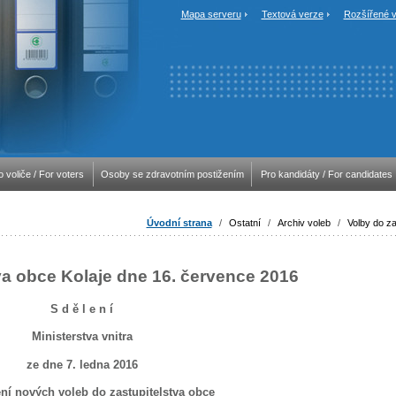
Mapa serveru
Textová verze
Rozšířené v
o voliče / For voters
Osoby se zdravotním postižením
Pro kandidáty / For candidates
Úvodní strana
/
Ostatní
/
Archiv voleb
/
Volby do za
va obce Kolaje dne 16. července 2016
S d ě l e n í
Ministerstva vnitra
ze dne 7. ledna 2016
ní nových voleb do zastupitelstva obce