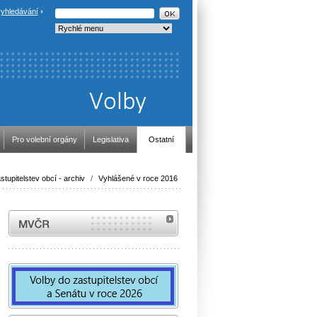
yhledávání
Pro volební orgány
Legislativa
Ostatní
stupitelstev obcí - archiv
/
Vyhlášené v roce 2016
MVČR