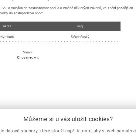
01 Sb., o volbách do zastupitelstev obcí a o změně některých zákonů, ve znění pozdějších
volby do zastupitelstva obce:
okres
kraj
Nymburk
Středočeský
Ministr:
Chovanec v. r.
16 (4732274) 4781451
Můžeme si u vás uložit cookies?
 datové soubory, které slouží např. k tomu, aby si web pamatoval