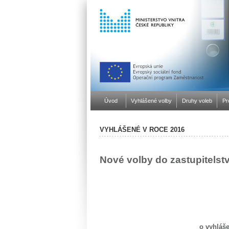
Úvod
Vyhlášené volby
Druhy voleb
Pr
VYHLÁŠENÉ V ROCE 2016
Nové volby do zastupitelst
o vyhláše