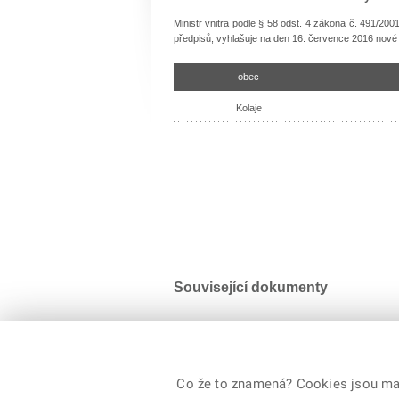
Ministr vnitra podle § 58 odst. 4 zákona č. 491/20
předpisů, vyhlašuje na den 16. července 2016 nové 
obec
Kolaje
Související dokumenty
Harmonogram nové volby 16. července 20
Velikost souboru:230,6 KB / formát PDF
Co že to znamená? Cookies jsou malé