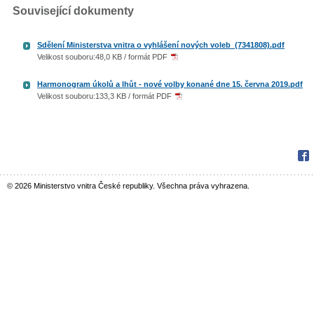
Související dokumenty
Sdělení Ministerstva vnitra o vyhlášení nových voleb_(7341808).pdf
Velikost souboru:48,0 KB / formát PDF
Harmonogram úkolů a lhůt - nové volby konané dne 15. června 2019.pdf
Velikost souboru:133,3 KB / formát PDF
Fac
© 2026 Ministerstvo vnitra České republiky. Všechna práva vyhrazena.