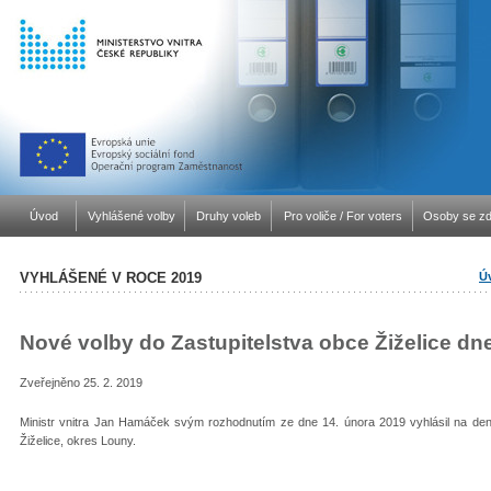
Úvod
Vyhlášené volby
Druhy voleb
Pro voliče / For voters
Osoby se zd
VYHLÁŠENÉ V ROCE 2019
Ú
Nové volby do Zastupitelstva obce Žiželice dn
Zveřejněno 25. 2. 2019
Ministr vnitra Jan Hamáček svým rozhodnutím ze dne 14. února 2019 vyhlásil na den
Žiželice, okres Louny.