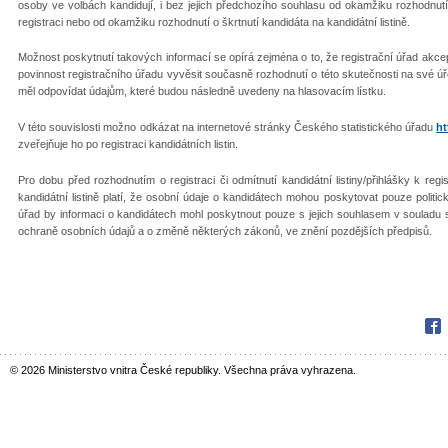
osoby ve volbách kandidují, i bez jejich předchozího souhlasu od okamžiku rozhodnutí o 
registraci nebo od okamžiku rozhodnutí o škrtnutí kandidáta na kandidátní listině.
Možnost poskytnutí takových informací se opírá zejména o to, že registrační úřad akcep
povinnost registračního úřadu vyvěsit současně rozhodnutí o této skutečnosti na své 
měl odpovídat údajům, které budou následně uvedeny na hlasovacím lístku.
V této souvislosti možno odkázat na internetové stránky Českého statistického úřadu
ht
zveřejňuje ho po registraci kandidátních listin.
Pro dobu před rozhodnutím o registraci či odmítnutí kandidátní listiny/přihlášky k reg
kandidátní listině platí, že osobní údaje o kandidátech mohou poskytovat pouze politické
úřad by informaci o kandidátech mohl poskytnout pouze s jejich souhlasem v souladu 
ochraně osobních údajů a o změně některých zákonů, ve znění pozdějších předpisů.
Fac
© 2026 Ministerstvo vnitra České republiky. Všechna práva vyhrazena.