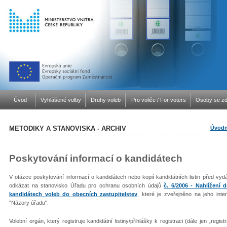
Úvod
Vyhlášené volby
Druhy voleb
Pro voliče / For voters
Osoby se zd
METODIKY A STANOVISKA - ARCHIV
Úvodn
Poskytování informací o kandidátech
V otázce poskytování informací o kandidátech nebo kopií kandidátních listin před vydán
odkázat na stanovisko Úřadu pro ochranu osobních údajů
č. 6/2006 - Nahlížení 
kandidátech voleb do obecních zastupitelstev
, které je zveřejněno na jeho int
"Názory úřadu".
Volební orgán, který registruje kandidátní listiny/přihlášky k registraci (dále jen „reg