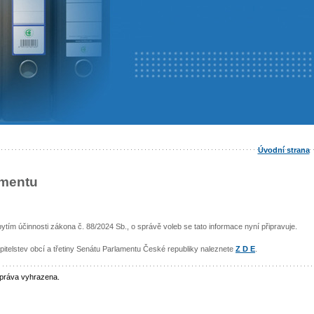
Úvodní strana
amentu
ytím účinnosti zákona č. 88/2024 Sb., o správě voleb se tato informace nyní připravuje.
pitelstev obcí a třetiny Senátu Parlamentu České republiky naleznete
Z D E
.
 práva vyhrazena.