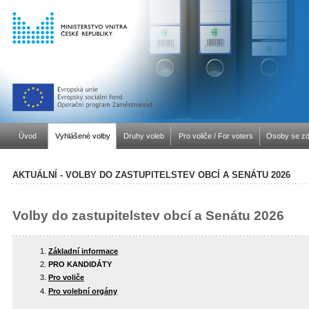
Úvod
Vyhlášené volby
Druhy voleb
Pro voliče / For voters
Osoby se zd
AKTUÁLNÍ - VOLBY DO ZASTUPITELSTEV OBCÍ A SENÁTU 2026
Volby do zastupitelstev obcí a Senátu 2026
Základní informace
PRO KANDIDÁTY
Pro voliče
Pro volební orgány