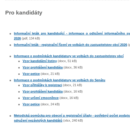
Pro kandidáty
Informační leták pro kandidující - informace o odložení informačního s
2026
(pdf, 134 kB)
Informační leták - registrační řízení ve volbách do zastupitelstev obcí 2026
(
Informace o podmínkách kandidatury ve volbách do zastupitelstev obcí
Vzor kandidátní listiny
(docx, 51 kB)
Vzor prohlášení kandidáta
(docx, 36 kB)
Vzor petice
(docx, 21 kB)
Informace o podmínkách kandidatury ve volbách do Senátu
Vzor přihlášky k registraci
(docx, 21 kB)
Vzor prohlášení kandidáta
(docx, 16 kB)
Vzor určení zmocněnce
(docx, 16 kB)
Vzor petice
(docx, 24 kB)
Metodická pomůcka pro obecní a registrační úřady - potřebný počet podpisů
sdružení nezávislých kandidátů
(xlsx, 240 kB)