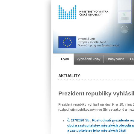
Úvod
Vyhlášené volby
Druhy voleb
Pr
AKTUALITY
Prezident republiky vyhlási
Prezident republiky vyhlásil na dny 9. a 10. října
rozhodnutím publikovaným ve Sbírce zákonů a mezi
č. 117/2026 Sb., Rozhodnutí prezidenta re
obcí a zastupitelstev městských obvodů a
a zastupitelstev jeho městských částí