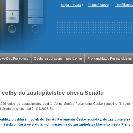
Mapa serveru
Textová verze
Rozšířené v
o voliče / For voters
Osoby se zdravotním postižením
Pro kandidáty / For candidates
l volby do zastupitelstev obcí a Senátu
 2026 volby do zastupitelstev obcí a třetiny Senátu Parlamentu České republiky (I. kolo)
národních smluv pod č. 117/2026 Sb.
publiky o vyhlášení voleb do Senátu Parlamentu České republiky, do zastupitelstev
 městských částí ve statutárních městech a do zastupitelstva hlavního města Prahy