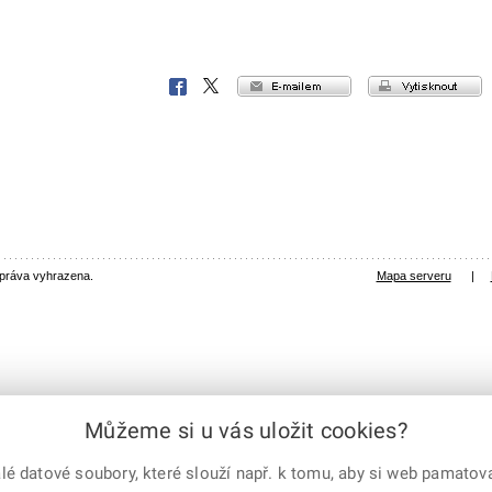
e-mailem
vytisknout
Facebook
X
Corp.
 práva vyhrazena.
Mapa serveru
|
Můžeme si u vás uložit cookies?
 datové soubory, které slouží např. k tomu, aby si web pamatoval