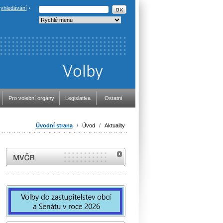
yhledávání
Pro volební orgány
Legislativa
Ostatní
Úvodní strana
/
Úvod
/
Aktuality
MVČR