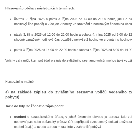
Hlasování probíhá v následujících termínech:
čtvrtek 2. října 2025 a pátek 3. října 2025 od 14.00 do 21.00 hodin, jde-li 
hodinový čas později o více jak 2 hodiny ve srovnání s hodinovým časem na územ
pátek 3. října 2025 od 12.00 do 22.00 hodin a sobota 4. října 2025 od 8.00 do 12
shodně označený hodinový čas později o nejvýše 2 hodiny ve srovnání s hodino
pátek 3. října 2025 od 14.00 do 22.00 hodin a sobota 4. října 2025 od 8.00 do 14.00 
Voliči v zahraničí, kteří požádali o zápis do zvláštního seznamu voličů, mohou také využ
Hlasování je možné:
a) na základě zápisu do zvláštního seznamu voličů vedeného z
pobytu)
Jak a do kdy lze žádost o zápis podat
osobně
u zastupitelského úřadu, v jehož územním obvodu je adresa, kde volič
cestovní pas nebo občanský průkaz ČR, popřípadě cizozemský doklad totožnosti op
osobní údaje) a uvede adresu místa, kde v zahraničí pobývá