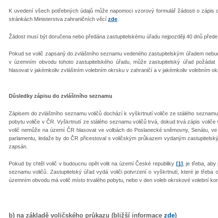
K uvedení všech potřebných údajů může napomoci vzorový formulář žádosti o zápis 
stránkách Ministerstva zahraničních věcí
zde
.
Žádost musí být doručena nebo předána zastupitelskému úřadu nejpozději 40 dnů přede 
Pokud se volič zapsaný do zvláštního seznamu vedeného zastupitelským úřadem nebu
v územním obvodu tohoto zastupitelského úřadu, může zastupitelský úřad požádat 
hlasovat v jakémkoliv zvláštním volebním okrsku v zahraničí a v jakémkoliv volebním o
Důsledky zápisu do zvláštního seznamu
Zápisem do zvláštního seznamu voličů dochází k vyškrtnutí voliče ze stálého seznamu 
pobytu voliče v ČR. Vyškrtnutí ze stálého seznamu voličů trvá, dokud trvá zápis voliče
volič nemůže na území ČR hlasovat ve volbách do Poslanecké sněmovny, Senátu, ve 
parlamentu, ledaže by do ČR přicestoval s voličským průkazem vydaným zastupitelský
zapsán.
Pokud by chtěl volič v budoucnu opět volit na území České republiky
[1]
, je třeba, ab
seznamu voličů. Zastupitelský úřad vydá voliči potvrzení o vyškrtnutí, které je tře
územním obvodu má volič místo trvalého pobytu, nebo v den voleb okrskové volební kom
b) na základě voličského průkazu (bližší informace
zde
)