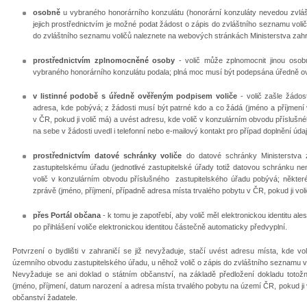
osobně
u vybraného honorárního konzulátu (honorární konzuláty nevedou zvláš
jejich prostřednictvím je možné podat žádost o zápis do zvláštního seznamu vol
do zvláštního seznamu voličů naleznete na webových stránkách Ministerstva zah
prostřednictvím zplnomocněné osoby
- volič může zplnomocnit jinou osob
vybraného honorárního konzulátu podala; plná moc musí být podepsána úředně o
v listinné podobě s úředně ověřeným podpisem voliče
- volič zašle žádos
adresa, kde pobývá; z žádosti musí být patrné kdo a co žádá (jméno a příjmení 
v ČR, pokud ji volič má) a uvést adresu, kde volič v konzulárním obvodu příslušn
na sebe v žádosti uvedl i telefonní nebo e-mailový kontakt pro případ doplnění úda
prostřednictvím datové schránky voliče
do datové schránky Ministerstva z
zastupitelskému úřadu (jednotlivé zastupitelské úřady totiž datovou schránku nem
volič v konzulárním obvodu příslušného zastupitelského úřadu pobývá; některé 
zprávě (jméno, příjmení, případně adresa místa trvalého pobytu v ČR, pokud ji voli
přes Portál občana
- k tomu je zapotřebí, aby volič měl elektronickou identitu ale
po přihlášení voliče elektronickou identitou částečně automaticky předvyplní.
Potvrzení o bydlišti v zahraničí se již nevyžaduje, stačí uvést adresu místa, kde v
územního obvodu zastupitelského úřadu, u něhož volič o zápis do zvláštního seznamu v
Nevyžaduje se ani doklad o státním občanství, na základě předložení dokladu totožn
(jméno, příjmení, datum narození a adresa místa trvalého pobytu na území ČR, pokud ji 
občanství žadatele.