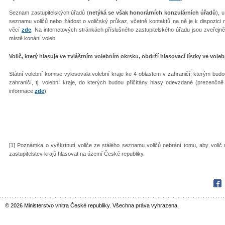
Seznam zastupitelských úřadů (
netýká se však honorárních konzulárních úřadů
), 
seznamu voličů nebo žádost o voličský průkaz, včetně kontaktů na ně je k dispozici 
věcí
zde
. Na internetových stránkách příslušného zastupitelského úřadu jsou zveřejn
místě konání voleb.
Volič, který hlasuje ve zvláštním volebním okrsku, obdrží hlasovací lístky ve voleb
Státní volební komise vylosovala volební kraje ke 4 oblastem v zahraničí, kterým budo
zahraničí, tj. volební kraje, do kterých budou přičítány hlasy odevzdané (prezenčně 
informace
zde
).
[1] Poznámka o vyškrtnutí voliče ze stálého seznamu voličů nebrání tomu, aby volič 
zastupitelstev krajů hlasovat na území České republiky.
Fac
© 2026 Ministerstvo vnitra České republiky. Všechna práva vyhrazena.