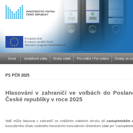
Úvod
Vyhlášené volby
Druhy voleb
Pro voliče / For voters
Osoby se zd
PS PČR 2025
Hlasování v zahraničí ve volbách do Posla
České republiky v roce 2025
Volič může hlasovat v zahraničí ve zvláštním volebním okrsku při
zastupitelském 
konzulárního úřadu vedeného honorárním konzulárním úředníkem (dále jen "zastupitelsk