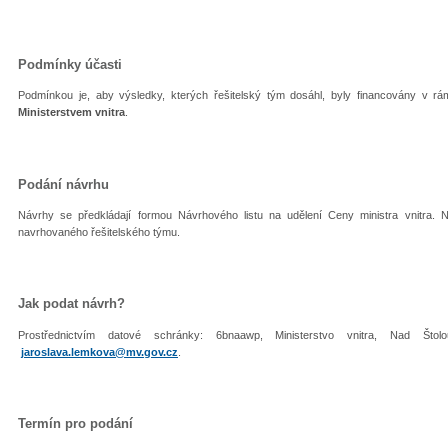
Podmínky účasti
Podmínkou je, aby výsledky, kterých řešitelský tým dosáhl, byly financovány v rám
Ministerstvem vnitra
.
Podání návrhu
Návrhy se předkládají formou Návrhového listu na udělení Ceny ministra vnitra. Nut
navrhovaného řešitelského týmu.
Jak podat návrh?
Prostřednictvím datové schránky: 6bnaawp, Ministerstvo vnitra, Nad Š
jaroslava.lemkova@mv.gov.cz
.
Termín pro podání