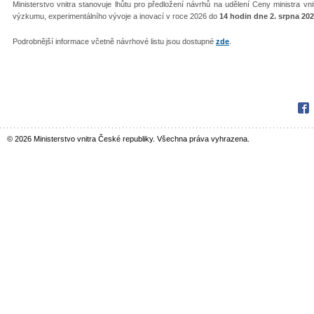
Ministerstvo vnitra stanovuje lhůtu pro předložení návrhů na udělení Ceny ministra v
výzkumu, experimentálního vývoje a inovací v roce 2026 do
14 hodin dne 2. srpna 20
Podrobnější informace včetně návrhové listu jsou dostupné
zde
.
Fac
© 2026 Ministerstvo vnitra České republiky. Všechna práva vyhrazena.