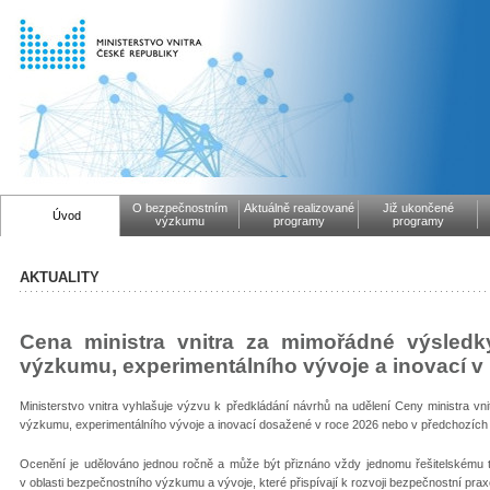
O bezpečnostním
Aktuálně realizované
Již ukončené
Úvod
výzkumu
programy
programy
AKTUALITY
Cena ministra vnitra za mimořádné výsledk
výzkumu, experimentálního vývoje a inovací v
Ministerstvo vnitra vyhlašuje výzvu k předkládání návrhů na udělení Ceny ministra v
výzkumu, experimentálního vývoje a inovací dosažené v roce 2026 nebo v předchozích 
Ocenění je udělováno jednou ročně a může být přiznáno vždy jednomu řešitelskému 
v oblasti bezpečnostního výzkumu a vývoje, které přispívají k rozvoji bezpečnostní pra