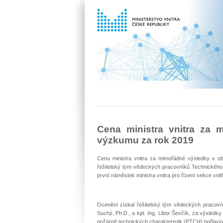
Cena ministra vnitra za 
výzkumu za rok 2019
Cenu ministra vnitra za mimořádné výsledky v ob
řešitelský tým vědeckých pracovníků Technického
první náměstek ministra vnitra pro řízení sekce vnit
Ocenění získal řešitelský tým vědeckých pracovník
Suchý, Ph.D., a kpt. Ing. Libor Ševčík, za výsled
požárně technických charakteristik (PTCH) hořlavýc