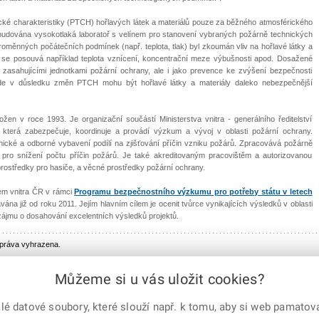
ké charakteristiky (PTCH) hořlavých látek a materiálů pouze za běžného atmosférického
ybudována vysokotlaká laboratoř s velínem pro stanovení vybraných požárně technických
oměnných počátečních podmínek (např. teplota, tlak) byl zkoumán vliv na hořlavé látky a
e posouvá například teplota vznícení, koncentrační meze výbušnosti apod. Dosažené
m zasahujícími jednotkami požární ochrany, ale i jako prevence ke zvýšení bezpečnosti
de v důsledku změn PTCH mohu být hořlavé látky a materiály daleko nebezpečnější
en v roce 1993. Je organizační součástí Ministerstva vnitra - generálního ředitelství
která zabezpečuje, koordinuje a provádí výzkum a vývoj v oblasti požární ochrany.
cké a odborné vybavení podílí na zjišťování příčin vzniku požárů. Zpracovává požárně
ní pro snížení počtu příčin požárů. Je také akreditovaným pracovištěm a autorizovanou
rostředky pro hasiče, a věcné prostředky požární ochrany.
vem vnitra ČR v rámci
Programu bezpečnostního výzkumu pro potřeby státu v letech
ávána již od roku 2011. Jejím hlavním cílem je ocenit tvůrce vynikajících výsledků v oblasti
ájmu o dosahování excelentních výsledků projektů.
 práva vyhrazena.
Můžeme si u vás uložit cookies?
 datové soubory, které slouží např. k tomu, aby si web pamatoval