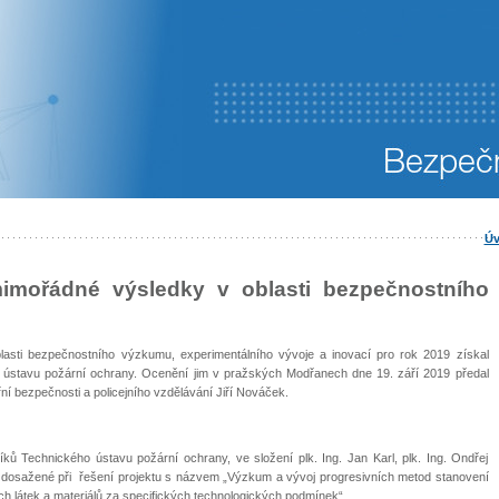
Úv
mimořádné výsledky v oblasti bezpečnostního
lasti bezpečnostního výzkumu, experimentálního vývoje a inovací pro rok 2019 získal
 ústavu požární ochrany. Ocenění jim v pražských Modřanech dne 19. září 2019 předal
řní bezpečnosti a policejního vzdělávání Jiří Nováček.
ů Technického ústavu požární ochrany, ve složení plk. Ing. Jan Karl, plk. Ing. Ondřej
ky dosažené při řešení projektu s názvem „Výzkum a vývoj progresivních metod stanovení
h látek a materiálů za specifických technologických podmínek“.