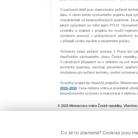
V současné době jsou stanovovány požárně technic
tlaku. V rámci tohoto výzkumného projektu byla v
charakteristik za neatmosférických podmínek. Za pr
jakým způsobem se mění jejich PTCH. Významně s
výsledky a znalosti z projektu lze využít nejeno
výrobních procesů v průmyslových odvětvích, k
v případě vzniku havárie a následného požáru.
Technický ústav požární ochrany v Praze byl založ
Hasičského záchranného sboru České republiky, 
V závažných případech se s ohledem na své techni
technické expertizy, navrhuje preventivní opatře
zkušebnou pro požární techniku, osobní ochranné p
Oceněný projekt byl finančně podpořen Ministerst
2010–2015
. Cena ministra vnitra je pravidelně před
bezpečnostního výzkumu a motivovat je k dalšímu z
© 2026 Ministerstvo vnitra České republiky. Všechna
Co že to znamená? Cookies jsou malé