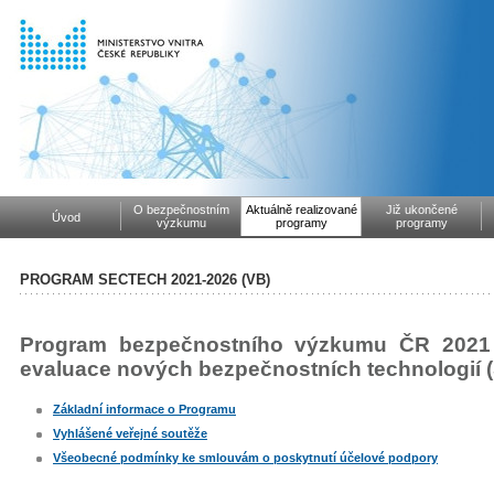
O bezpečnostním
Aktuálně realizované
Již ukončené
Úvod
výzkumu
programy
programy
PROGRAM SECTECH 2021-2026 (VB)
Program bezpečnostního výzkumu ČR 2021 –
evaluace nových bezpečnostních technologií
Základní informace o Programu
Vyhlášené veřejné soutěže
Všeobecné podmínky ke smlouvám o poskytnutí účelové podpory