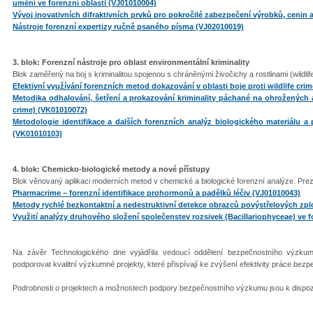
umění ve forenzní oblasti (VJ01010004)
Vývoj inovativních difraktivních prvků pro pokročilé zabezpečení výrobků, ceni
Nástroje forenzní expertizy ručně psaného písma (VJ02010019)
3. blok: Forenzní nástroje pro oblast environmentální kriminality
Blok zaměřený na boj s kriminalitou spojenou s chráněnými živočichy a rostlinami (wildlif
Efektivní využívání forenzních metod dokazování v oblasti boje proti wildlife cri
Metodika odhalování, šetření a prokazování kriminality páchané na ohrožených a
crime) (VK01010072)
Metodologie identifikace a dalších forenzních analýz biologického materiálu a 
(VK01010103)
4. blok: Chemicko-biologické metody a nové přístupy
Blok věnovaný aplikaci moderních metod v chemické a biologické forenzní analýze. Prez
Pharmacrime – forenzní identifikace prohormonů a padělků léčiv (VJ01010043)
Metody rychlé bezkontaktní a nedestruktivní detekce obrazců povýstřelových zp
Využití analýzy druhového složení společenstev rozsivek (Bacillariophyceae) ve 
Na závěr Technologického dne vyjádřila vedoucí oddělení bezpečnostního výzkum
podporovat kvalitní výzkumné projekty, které přispívají ke zvýšení efektivity práce bez
Podrobnosti o projektech a možnostech podpory bezpečnostního výzkumu jsou k dispoz