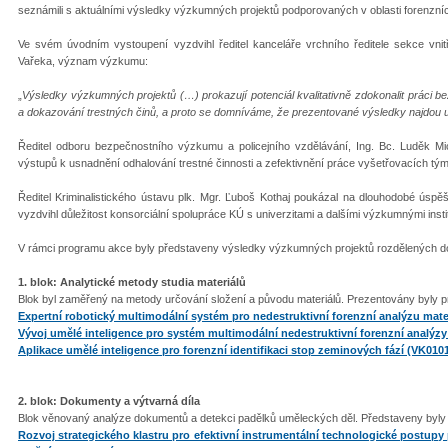
seznámili s aktuálními výsledky výzkumných projektů podporovaných v oblasti forenzní
Ve svém úvodním vystoupení vyzdvihl ředitel kanceláře vrchního ředitele sekce vnitř
Vařeka, význam výzkumu:
„
Výsledky výzkumných projektů (…) prokazují potenciál kvalitativně zdokonalit práci b
a dokazování trestných činů, a proto se domníváme, že prezentované výsledky najdou upl
Ředitel odboru bezpečnostního výzkumu a policejního vzdělávání, Ing. Bc. Luděk Mic
výstupů k usnadnění odhalování trestné činnosti a zefektivnění práce vyšetřovacích tým
Ředitel Kriminalistického ústavu plk. Mgr. Ľuboš Kothaj poukázal na dlouhodobé úsp
vyzdvihl důležitost konsorciální spolupráce KÚ s univerzitami a dalšími výzkumnými insti
V rámci programu akce byly představeny výsledky výzkumných projektů rozdělených do
1. blok: Analytické metody studia materiálů
Blok byl zaměřený na metody určování složení a původu materiálů. Prezentovány byly pr
Expertní robotický multimodální systém pro nedestruktivní forenzní analýzu mat
Vývoj umělé inteligence pro systém multimodální nedestruktivní forenzní analýzy
Aplikace umělé inteligence pro forenzní identifikaci stop zeminových fází (VK010
2. blok: Dokumenty a výtvarná díla
Blok věnovaný analýze dokumentů a detekci padělků uměleckých děl. Představeny byly 
Rozvoj strategického klastru pro efektivní instrumentální technologické postup