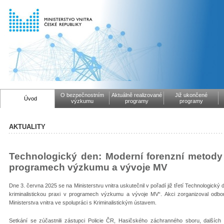
O bezpečnostním
Aktuálně realizované
Již ukončené
Úvod
výzkumu
programy
programy
AKTUALITY
Technologický den: Moderní forenzní metody p
programech výzkumu a vývoje MV
Dne 3. června 2025 se na Ministerstvu vnitra uskutečnil v pořadí již třetí Technologick
kriminalistickou praxi v programech výzkumu a vývoje MV“. Akci zorganizoval odbo
Ministerstva vnitra ve spolupráci s Kriminalistickým ústavem.
Setkání se zúčastnili zástupci Policie ČR, Hasičského záchranného sboru, dalších