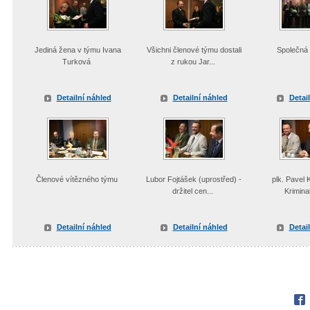
Jediná žena v týmu Ivana
Všichni členové týmu dostali
Společná 
Turková
z rukou Jar...
Detailní náhled
Detailní náhled
Detai
Členové vítězného týmu
Lubor Fojtášek (uprostřed) -
plk. Pavel K
držitel cen...
Kriminal
Detailní náhled
Detailní náhled
Detai
Fac