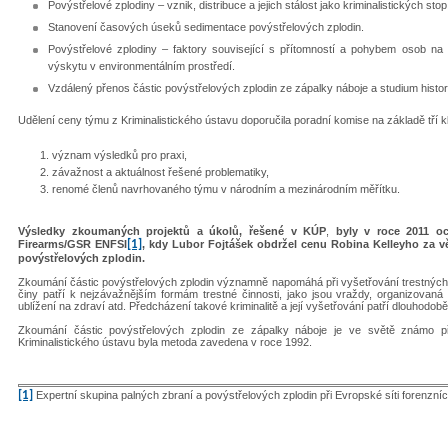
Povýstřelové zplodiny – vznik, distribuce a jejich stálost jako kriminalistických stop
Stanovení časových úseků sedimentace povýstřelových zplodin.
Povýstřelové zplodiny – faktory související s přítomností a pohybem osob na 
výskytu v environmentálním prostředí.
Vzdálený přenos částic povýstřelových zplodin ze zápalky náboje a studium histori
Udělení ceny týmu z Kriminalistického ústavu doporučila poradní komise na základě tří klí
význam výsledků pro praxi,
závažnost a aktuálnost řešené problematiky,
renomé členů navrhovaného týmu v národním a mezinárodním měřítku.
Výsledky zkoumaných projektů a úkolů, řešené v KÚP
,
byly v roce 2011 o
Firearms/GSR ENFSI
[1]
, kdy
Lubor Fojtášek obdržel cenu Robina Kelleyho za v
povýstřelových zplodin.
Zkoumání částic povýstřelových zplodin významně napomáhá při vyšetřování trestných či
činy patří k nejzávažnějším formám trestné činnosti, jako jsou vraždy, organizovaná n
ublížení na zdraví atd. Předcházení takové kriminalitě a její vyšetřování patří dlouhodobě
Zkoumání částic povýstřelových zplodin ze zápalky náboje je ve světě známo přib
Kriminalistického ústavu byla metoda zavedena v roce 1992.
[1]
Expertní skupina palných zbraní a povýstřelových zplodin při Evropské síti forenzních