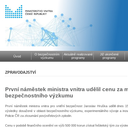
O bezpečnostním
Aktuálně realizované
Již ukončené
Úvod
výzkumu
programy
programy
ZPRAVODAJSTVÍ
První náměstek ministra vnitra udělil cenu za
bezpečnostního výzkumu
První náměstek ministra vnitra pro vnitřní bezpečnost Jaroslav Hruška udělil dnes 1
výsledky dosažené v oblasti bezpečnostního výzkumu, experimentálního vývoje a inova
Policie ČR za zkoumání povýstřelových zplodin.
Cenu v podobě finančního ocenění ve výši 500 000 korun získal řešitelský tým za výsled