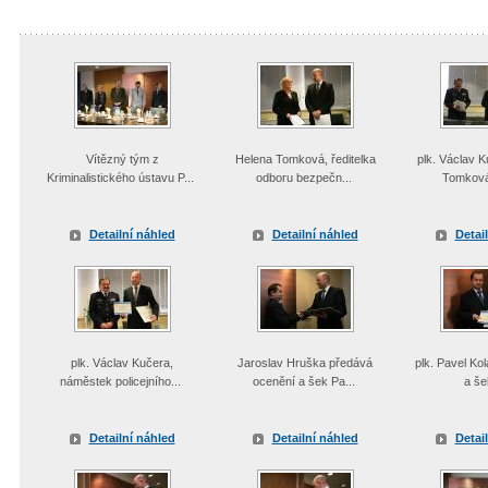
Vítězný tým z
Helena Tomková, ředitelka
plk. Václav K
Kriminalistického ústavu P...
odboru bezpečn...
Tomková,
Detailní náhled
Detailní náhled
Detai
plk. Václav Kučera,
Jaroslav Hruška předává
plk. Pavel Ko
náměstek policejního...
ocenění a šek Pa...
a š
Detailní náhled
Detailní náhled
Detai