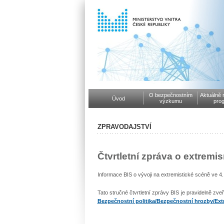
O bezpečnostním
Aktuálně 
Úvod
výzkumu
pro
ZPRAVODAJSTVÍ
Čtvrtletní zpráva o extremi
Informace BIS o vývoji na extremistické scéně ve 4. 
Tato stručné čtvrtletní zprávy BIS je pravidelně zv
Bezpečnostní politika/Bezpečnostní hrozby/Ex