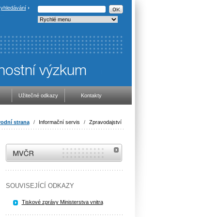
yhledávání
Užitečné odkazy
Kontakty
odní strana
/
Informační servis
/
Zpravodajství
MVČR
SOUVISEJÍCÍ ODKAZY
Tiskové zprávy Ministerstva vnitra