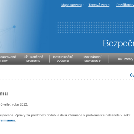
Mapa serveru
Textová verze
Rozšířené v
realizované
Již ukončené
Institucionální
Mezinárodní
Dokumenty
gramy
programy
podpora
spolupráce
Úv
smu
čtvrtletí roku 2012.
eřejňována. Zprávy za předchozí období a další informace k problematice naleznete v sekci
tremismus
.