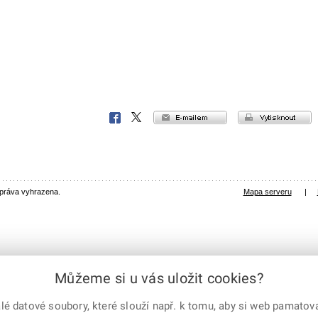
e-mailem
vytisknout
Facebook
X
Corp.
 práva vyhrazena.
Mapa serveru
|
Můžeme si u vás uložit cookies?
 datové soubory, které slouží např. k tomu, aby si web pamatoval