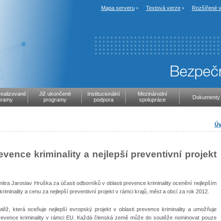
Mapa serveru
Textová verze
Rozšířené v
realizované
Již ukončené
Institucionální
Mezinárodní
Dokumenty
gramy
programy
podpora
spolupráce
Úv
ence kriminality a nejlepší preventivní projekt
itra Jaroslav Hruška za účasti odborníků v oblasti prevence kriminality ocenění nejlepším
minality a cenu za nejlepší preventivní projekt v rámci krajů, měst a obcí za rok 2012.
ěž, která oceňuje nejlepší evropský projekt v oblasti prevence kriminality a
umožňuje
 prevence kriminality v rámci EU. Každá členská země může do soutěže nominovat pouze