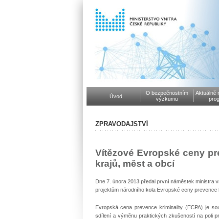
O bezpečnostním
Aktuálně 
Úvod
výzkumu
pro
ZPRAVODAJSTVÍ
Vítězové Evropské ceny prev
krajů, měst a obcí
Dne 7. února 2013 předal první náměstek ministra vn
projektům národního kola Evropské ceny prevence kri
Evropská cena prevence kriminality (ECPA) je sout
sdílení a výměnu praktických zkušeností na poli