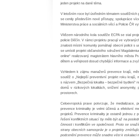
jeden projekt na dané téma.
V letošním roce byl ústředním tématem soutěžních p
se cenily především nové přístupy, spolupráce více
Ministerstva práce a sociálních věcí a Policie ČR vy
Vítězem národního kola soutěže ECPA se stal proje
policie Děčín. V rámci projektu pracují ve vybraných
znalosti místní komunity pomáhají obecní policii 
se umístil projekt občanského sdružení Magdaleniu
online“ realizovaný magistrátem hlavního města Pr
dětem a veřejnosti dosud chybějící informace a zvy
Vzhledem k zájmu manažerů prevence krajů, měst a
soutěž o „Nejlepší preventivní projekt roku krajů,
s názvem „Bezpečná lokalita – bezpečné bydlení“ re
domů v rizikových lokalitách, snížení anonymity
prostorech.
Celoevropská praxe potvrzuje, že medializace, 
prevence kriminality je velmi účinná a efektivní 
projektů. Prevence kriminality je ostatně jednou z pr
řešení konfliktních situací by mělo být až na posle
činnosti i konfliktům ve společnosti. Proto se snaž
strany obecních samospráv je o projekty zmírňujíc
podcenění prevence může snadno vést k eskalaci na