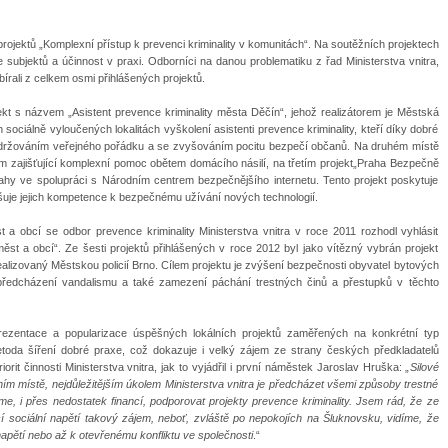
rojektů „Komplexní přístup k prevenci kriminality v komunitách“. Na soutěžních projektech
 subjektů a účinnost v praxi. Odborníci na danou problematiku z řad Ministerstva vnitra,
bírali z celkem osmi přihlášených projektů.
kt s názvem „Asistent prevence kriminality města Děčín“, jehož realizátorem je Městská
 sociálně vyloučených lokalitách vyškolení asistenti prevence kriminality, kteří díky dobré
s udržováním veřejného pořádku a se zvyšováním pocitu bezpečí občanů. Na druhém místě
m zajišťující komplexní pomoc obětem domácího násilí, na třetím
projekt„Praha Bezpečně
ahy ve spolupráci s Národním centrem bezpečnějšího internetu. Tento projekt poskytuje
šuje jejich kompetence k bezpečnému užívání nových technologií.
 obcí se odbor prevence kriminality Ministerstva vnitra v roce 2011 rozhodl vyhlásit
 měst a obcí“. Ze šesti projektů přihlášených v roce 2012 byl jako vítězný vybrán projekt
alizovaný Městskou policií Brno.
Cílem projektu je zvýšení bezpečnosti obyvatel bytových
, předcházení vandalismu a také zamezení páchání trestných činů a přestupků v těchto
prezentace a popularizace úspěšných lokálních projektů zaměřených na konkrétní typ
metoda šíření dobré praxe, což dokazuje i velký zájem ze strany českých předkladatelů
iorit činnosti Ministerstva vnitra, jak to vyjádřil i první náměstek Jaroslav Hruška: „
Silové
dním místě, nejdůležitějším úkolem Ministerstva vnitra je předcházet všemi způsoby trestné
íme, i přes nedostatek financí, podporovat projekty prevence kriminality. Jsem rád, že ze
í sociální napětí takový zájem, neboť, zvláště po nepokojích na Šluknovsku, vidíme, že
pětí nebo až k otevřenému konfliktu ve společnosti
.“