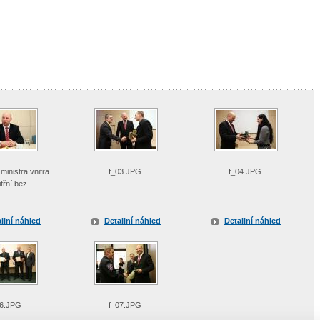
inistra vnitra
f_03.JPG
f_04.JPG
třní bez...
ilní náhled
Detailní náhled
Detailní náhled
06.JPG
f_07.JPG