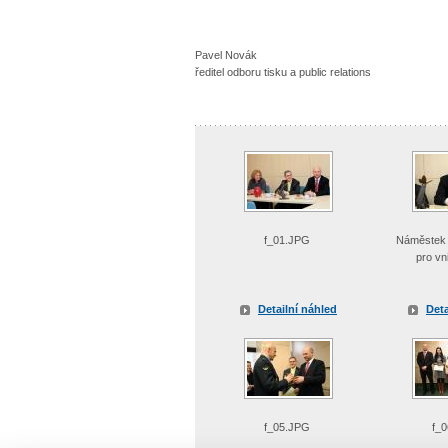
Pavel Novák
ředitel odboru tisku a public relations
f_01.JPG
Náměstek m
pro vni
Detailní náhled
Deta
f_05.JPG
f_