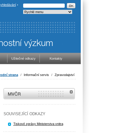
yhledávání
Užitečné odkazy
Kontakty
odní strana
/
Informační servis
/
Zpravodajství
MVČR
SOUVISEJÍCÍ ODKAZY
Tiskové zprávy Ministerstva vnitra