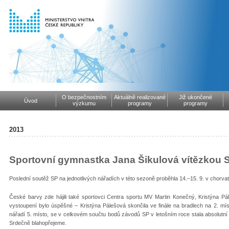
O bezpečnostním
Aktuálně realizované
Již ukončené
Úvod
výzkumu
programy
programy
2013
Sportovní gymnastka Jana Šikulová vítězkou S
Poslední soutěž SP na jednotlivých nářadích v této sezoně proběhla 14.–15. 9. v chorv
České barvy zde hájili také sportovci Centra sportu MV Martin Konečný, Kristýna Pá
vystoupení bylo úspěšné – Kristýna Pálešová skončila ve finále na bradlech na 2. míst
nářadí 5. místo, se v celkovém součtu bodů závodů SP v letošním roce stala absolutn
Srdečně blahopřejeme.