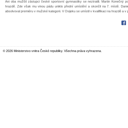
Ani oba mužští zástupci české sportovní gymnastiky se neztratili. Martin Konečný post
hrazdě. Zde však mu vinou pádu uniklo přední umístění a skončil na 7. místě. Danie
absolvoval premiéru v mužské kategorii. V Osijeku se umístil v kvalifikaci na hrazdě a v 
Fac
© 2026 Ministerstvo vnitra České republiky. Všechna práva vyhrazena.