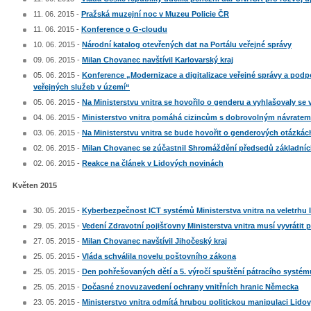
11. 06. 2015 -
Pražská muzejní noc v Muzeu Policie ČR
11. 06. 2015 -
Konference o G-cloudu
10. 06. 2015 -
Národní katalog otevřených dat na Portálu veřejné správy
09. 06. 2015 -
Milan Chovanec navštívil Karlovarský kraj
05. 06. 2015 -
Konference „Modernizace a digitalizace veřejné správy a podpo
veřejných služeb v území“
05. 06. 2015 -
Na Ministerstvu vnitra se hovořilo o genderu a vyhlašovaly se
04. 06. 2015 -
Ministerstvo vnitra pomáhá cizincům s dobrovolným návratem 
03. 06. 2015 -
Na Ministerstvu vnitra se bude hovořit o genderových otázkác
02. 06. 2015 -
Milan Chovanec se zúčastnil Shromáždění předsedů základní
02. 06. 2015 -
Reakce na článek v Lidových novinách
Květen 2015
30. 05. 2015 -
Kyberbezpečnost ICT systémů Ministerstva vnitra na veletrhu 
29. 05. 2015 -
Vedení Zdravotní pojišťovny Ministerstva vnitra musí vyvrátit
27. 05. 2015 -
Milan Chovanec navštívil Jihočeský kraj
25. 05. 2015 -
Vláda schválila novelu poštovního zákona
25. 05. 2015 -
Den pohřešovaných dětí a 5. výročí spuštění pátracího systém
25. 05. 2015 -
Dočasné znovuzavedení ochrany vnitřních hranic Německa
23. 05. 2015 -
Ministerstvo vnitra odmítá hrubou politickou manipulaci Lido