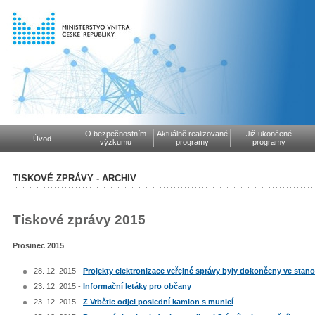
O bezpečnostním
Aktuálně realizované
Již ukončené
Úvod
výzkumu
programy
programy
TISKOVÉ ZPRÁVY - ARCHIV
Tiskové zprávy 2015
Prosinec 2015
28. 12. 2015 -
Projekty elektronizace veřejné správy byly dokončeny ve sta
23. 12. 2015 -
Informační letáky pro občany
23. 12. 2015 -
Z Vrbětic odjel poslední kamion s municí