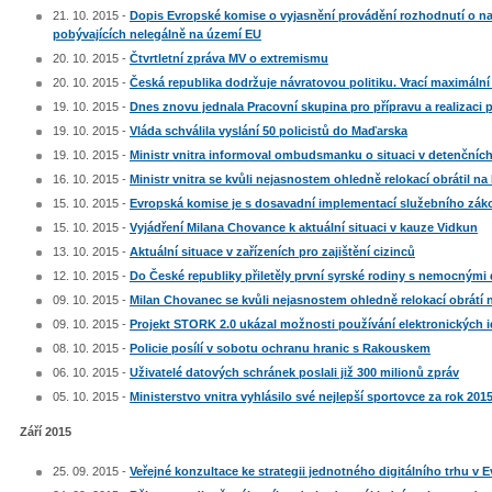
21. 10. 2015 -
Dopis Evropské komise o vyjasnění provádění rozhodnutí o nav
pobývajících nelegálně na území EU
20. 10. 2015 -
Čtvrtletní zpráva MV o extremismu
20. 10. 2015 -
Česká republika dodržuje návratovou politiku. Vrací maximál
19. 10. 2015 -
Dnes znovu jednala Pracovní skupina pro přípravu a realizaci př
19. 10. 2015 -
Vláda schválila vyslání 50 policistů do Maďarska
19. 10. 2015 -
Ministr vnitra informoval ombudsmanku o situaci v detenčních
16. 10. 2015 -
Ministr vnitra se kvůli nejasnostem ohledně relokací obrátil n
15. 10. 2015 -
Evropská komise je s dosavadní implementací služebního zá
15. 10. 2015 -
Vyjádření Milana Chovance k aktuální situaci v kauze Vidkun
13. 10. 2015 -
Aktuální situace v zařízeních pro zajištění cizinců
12. 10. 2015 -
Do České republiky přiletěly první syrské rodiny s nemocnými
09. 10. 2015 -
Milan Chovanec se kvůli nejasnostem ohledně relokací obrátí
09. 10. 2015 -
Projekt STORK 2.0 ukázal možnosti používání elektronických i
08. 10. 2015 -
Policie posílí v sobotu ochranu hranic s Rakouskem
06. 10. 2015 -
Uživatelé datových schránek poslali již 300 milionů zpráv
05. 10. 2015 -
Ministerstvo vnitra vyhlásilo své nejlepší sportovce za rok 201
Září 2015
25. 09. 2015 -
Veřejné konzultace ke strategii jednotného digitálního trhu v 