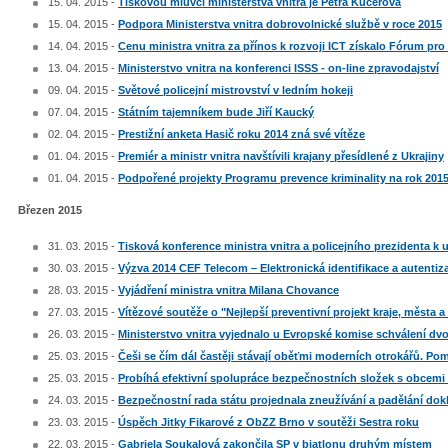
15. 04. 2015 -
Tiskovou mluvčí ministerstva vnitra je Petra Kučerová
15. 04. 2015 -
Podpora Ministerstva vnitra dobrovolnické službě v roce 2015
14. 04. 2015 -
Cenu ministra vnitra za přínos k rozvoji ICT získalo Fórum pro
13. 04. 2015 -
Ministerstvo vnitra na konferenci ISSS - on-line zpravodajství
09. 04. 2015 -
Světové policejní mistrovství v ledním hokeji
07. 04. 2015 -
Státním tajemníkem bude Jiří Kaucký
02. 04. 2015 -
Prestižní anketa Hasič roku 2014 zná své vítěze
01. 04. 2015 -
Premiér a ministr vnitra navštívili krajany přesídlené z Ukrajiny
01. 04. 2015 -
Podpořené projekty Programu prevence kriminality na rok 201
Březen 2015
31. 03. 2015 -
Tisková konference ministra vnitra a policejního prezidenta 
30. 03. 2015 -
Výzva 2014 CEF Telecom – Elektronická identifikace a autenti
28. 03. 2015 -
Vyjádření ministra vnitra Milana Chovance
27. 03. 2015 -
Vítězové soutěže o "Nejlepší preventivní projekt kraje, města a
26. 03. 2015 -
Ministerstvo vnitra vyjednalo u Evropské komise schválení 
25. 03. 2015 -
Češi se čím dál častěji stávají oběťmi moderních otrokářů. P
25. 03. 2015 -
Probíhá efektivní spolupráce bezpečnostních složek s obcemi a
24. 03. 2015 -
Bezpečnostní rada státu projednala zneužívání a padělání dok
23. 03. 2015 -
Úspěch Jitky Fikarové z ObZZ Brno v soutěži Sestra roku
22. 03. 2015 -
Gabriela Soukalová zakončila SP v biatlonu druhým místem