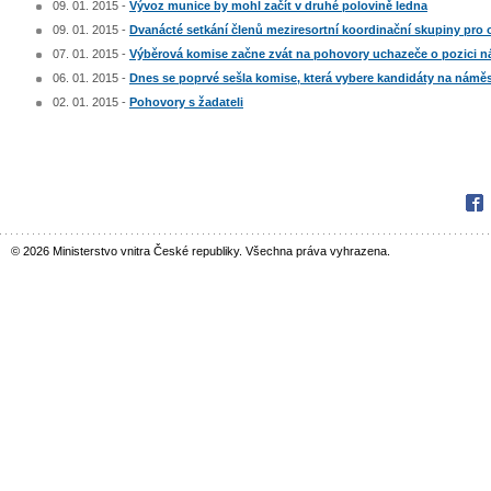
09. 01. 2015 -
Vývoz munice by mohl začít v druhé polovině ledna
09. 01. 2015 -
Dvanácté setkání členů meziresortní koordinační skupiny pro o
07. 01. 2015 -
Výběrová komise začne zvát na pohovory uchazeče o pozici ná
06. 01. 2015 -
Dnes se poprvé sešla komise, která vybere kandidáty na náměs
02. 01. 2015 -
Pohovory s žadateli
Fac
© 2026 Ministerstvo vnitra České republiky. Všechna práva vyhrazena.