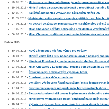
20. 05. 2015 -
Ministerstvo vnitra centralizovaným nakupováním ušetří více n
19. 05. 2015 -
Ministři vnitra a spravedlnosti jednali o rekodifikaci trestního 
12. 05. 2015 -
Zajištění odolnosti a vybavenosti základních složek IZS
11. 05. 2015 -
Ministerstvo vnitra zaplatí za energie v příštích dvou letech o
07. 05. 2015 -
Na setkání se zástupci Ministerstva vnitra přišlo přes dvě stě 
07. 05. 2015 -
Milan Chovanec požádal policejního prezidenta o vysvětlení z
06. 05. 2015 -
Milan Chovanec poděkoval sportovcům Ministerstva vnitra za
Duben 2015
30. 04. 2015 -
Nový zákon bude mít řadu výhod pro občany
28. 04. 2015 -
Ministři vnitra ČR a SRN podepsali Smlouvu o policejní spolup
23. 04. 2015 -
Náměstek Postránecký: Implementace služebního zákona se d
23. 04. 2015 -
Milan Chovanec v Lucemburku: Musíme pomoci zemím, ze kterýc
22. 04. 2015 -
Český policejní hokejový tým vybojoval bronz
20. 04. 2015 -
Čtvrtletní zpráva MV o extremismu
20. 04. 2015 -
Vyhlášení výběrového řízení na služební místo ředitele Finanč
17. 04. 2015 -
Posttraumatická péče pro příslušníky bezpečnostních sborů –
16. 04. 2015 -
Evropská komise chválí proces implementace služebního zák
16. 04. 2015 -
Ministerstvo vnitra podalo trestní oznámení na společnost ha-ve
16. 04. 2015 -
Vyhlášení výběrových řízení na služební místa státních tajemn