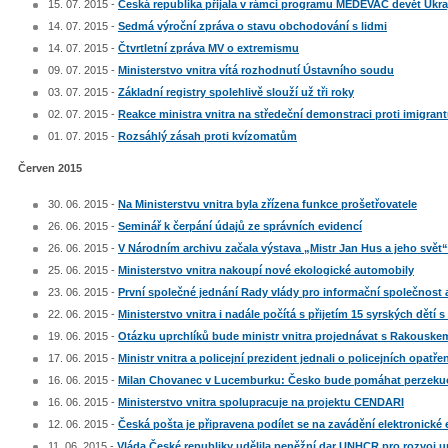
15. 07. 2015 -
Česká republika přijala v rámci programu MEDEVAC devět Ukra
14. 07. 2015 -
Sedmá výroční zpráva o stavu obchodování s lidmi
14. 07. 2015 -
Čtvrtletní zpráva MV o extremismu
09. 07. 2015 -
Ministerstvo vnitra vítá rozhodnutí Ústavního soudu
03. 07. 2015 -
Základní registry spolehlivě slouží už tři roky
02. 07. 2015 -
Reakce ministra vnitra na středeční demonstraci proti imigran
01. 07. 2015 -
Rozsáhlý zásah proti kvízomatům
Červen 2015
30. 06. 2015 -
Na Ministerstvu vnitra byla zřízena funkce prošetřovatele
26. 06. 2015 -
Seminář k čerpání údajů ze správních evidencí
26. 06. 2015 -
V Národním archivu začala výstava „Mistr Jan Hus a jeho svět“
25. 06. 2015 -
Ministerstvo vnitra nakoupí nové ekologické automobily
23. 06. 2015 -
První společné jednání Rady vlády pro informační společnost 
22. 06. 2015 -
Ministerstvo vnitra i nadále počítá s přijetím 15 syrských dětí 
19. 06. 2015 -
Otázku uprchlíků bude ministr vnitra projednávat s Rakouske
17. 06. 2015 -
Ministr vnitra a policejní prezident jednali o policejních opatře
16. 06. 2015 -
Milan Chovanec v Lucemburku: Česko bude pomáhat perzeku
16. 06. 2015 -
Ministerstvo vnitra spolupracuje na projektu CENDARI
12. 06. 2015 -
Česká pošta je připravena podílet se na zavádění elektronické 
11. 06. 2015 -
Vláda České republiky udělila peněžní dar UNHCR pro rozvoj u