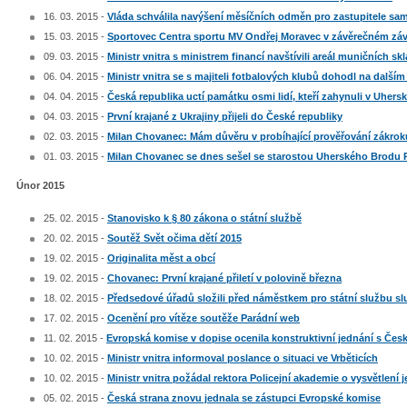
16. 03. 2015 -
Vláda schválila navýšení měsíčních odměn pro zastupitele sa
15. 03. 2015 -
Sportovec Centra sportu MV Ondřej Moravec v závěrečném zá
09. 03. 2015 -
Ministr vnitra s ministrem financí navštívili areál muničních sk
06. 04. 2015 -
Ministr vnitra se s majiteli fotbalových klubů dohodl na další
04. 04. 2015 -
Česká republika uctí památku osmi lidí, kteří zahynuli v Uher
04. 03. 2015 -
První krajané z Ukrajiny přijeli do České republiky
02. 03. 2015 -
Milan Chovanec: Mám důvěru v probíhající prověřování zákro
01. 03. 2015 -
Milan Chovanec se dnes sešel se starostou Uherského Brodu
Únor 2015
25. 02. 2015 -
Stanovisko k § 80 zákona o státní službě
20. 02. 2015 -
Soutěž Svět očima dětí 2015
19. 02. 2015 -
Originalita měst a obcí
19. 02. 2015 -
Chovanec: První krajané přiletí v polovině března
18. 02. 2015 -
Předsedové úřadů složili před náměstkem pro státní službu slu
17. 02. 2015 -
Ocenění pro vítěze soutěže Parádní web
11. 02. 2015 -
Evropská komise v dopise ocenila konstruktivní jednání s Čes
10. 02. 2015 -
Ministr vnitra informoval poslance o situaci ve Vrběticích
10. 02. 2015 -
Ministr vnitra požádal rektora Policejní akademie o vysvětlení 
05. 02. 2015 -
Česká strana znovu jednala se zástupci Evropské komise