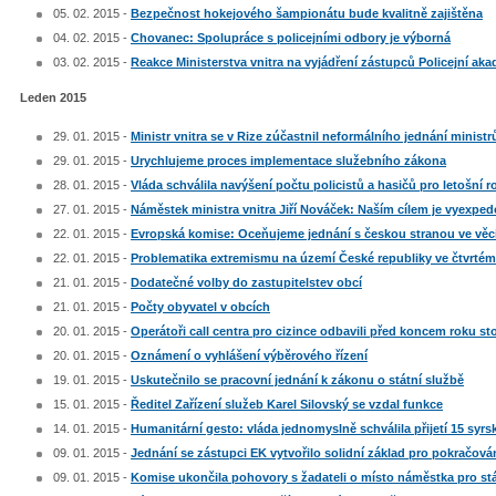
05. 02. 2015 -
Bezpečnost hokejového šampionátu bude kvalitně zajištěna
04. 02. 2015 -
Chovanec: Spolupráce s policejními odbory je výborná
03. 02. 2015 -
Reakce Ministerstva vnitra na vyjádření zástupců Policejní ak
Leden 2015
29. 01. 2015 -
Ministr vnitra se v Rize zúčastnil neformálního jednání ministr
29. 01. 2015 -
Urychlujeme proces implementace služebního zákona
28. 01. 2015 -
Vláda schválila navýšení počtu policistů a hasičů pro letošní r
27. 01. 2015 -
Náměstek ministra vnitra Jiří Nováček: Naším cílem je vyexped
22. 01. 2015 -
Evropská komise: Oceňujeme jednání s českou stranou ve věc
22. 01. 2015 -
Problematika extremismu na území České republiky ve čtvrtém č
21. 01. 2015 -
Dodatečné volby do zastupitelstev obcí
21. 01. 2015 -
Počty obyvatel v obcích
20. 01. 2015 -
Operátoři call centra pro cizince odbavili před koncem roku sto
20. 01. 2015 -
Oznámení o vyhlášení výběrového řízení
19. 01. 2015 -
Uskutečnilo se pracovní jednání k zákonu o státní službě
15. 01. 2015 -
Ředitel Zařízení služeb Karel Silovský se vzdal funkce
14. 01. 2015 -
Humanitární gesto: vláda jednomyslně schválila přijetí 15 syrs
09. 01. 2015 -
Jednání se zástupci EK vytvořilo solidní základ pro pokračov
09. 01. 2015 -
Komise ukončila pohovory s žadateli o místo náměstka pro stá