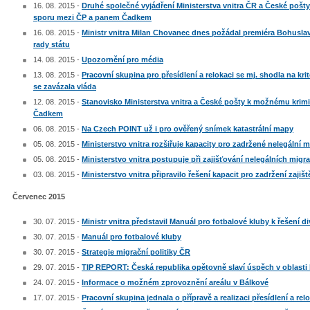
16. 08. 2015 -
Druhé společné vyjádření Ministerstva vnitra ČR a České poš
sporu mezi ČP a panem Čadkem
16. 08. 2015 -
Ministr vnitra Milan Chovanec dnes požádal premiéra Bohusla
rady státu
14. 08. 2015 -
Upozornění pro média
13. 08. 2015 -
Pracovní skupina pro přesídlení a relokaci se mj. shodla na krité
se zavázala vláda
12. 08. 2015 -
Stanovisko Ministerstva vnitra a České pošty k možnému kri
Čadkem
06. 08. 2015 -
Na Czech POINT už i pro ověřený snímek katastrální mapy
05. 08. 2015 -
Ministerstvo vnitra rozšiřuje kapacity pro zadržené nelegální 
05. 08. 2015 -
Ministerstvo vnitra postupuje při zajišťování nelegálních mig
03. 08. 2015 -
Ministerstvo vnitra připravilo řešení kapacit pro zadržení zaji
Červenec 2015
30. 07. 2015 -
Ministr vnitra představil Manuál pro fotbalové kluby k řešení d
30. 07. 2015 -
Manuál pro fotbalové kluby
30. 07. 2015 -
Strategie migrační politiky ČR
29. 07. 2015 -
TIP REPORT: Česká republika opětovně slaví úspěch v oblasti 
24. 07. 2015 -
Informace o možném zprovoznění areálu v Bálkové
17. 07. 2015 -
Pracovní skupina jednala o přípravě a realizaci přesídlení a rel