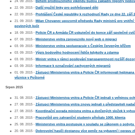
24. 09. 2015 -
Během prodlouženého víkendu budou základní registry nedo
22. 09. 2015 -
Další využití linky pro pohřešované děti
22. 09. 2015 -
Prohlášení České republiky k rozhodnutí Rady ze dne 22. září 
21. 09. 2015 -
Milan Chovanec upozornil předsedu Rady ministrů pro vnitřní 
povinných kvót
18. 09. 2015 -
Policie ČR a Armáda ČR uskuteční do konce září společné cvič
07. 09. 2015 -
Ministerstvo vnitra zprovoznilo nový web o migraci
03. 09. 2015 -
Ministerstvo vnitra spolupracuje s Českým červeným křížem
03. 09. 2015 -
Výpis bodového hodnocení řidiče kdykoliv a zdarma
03. 09. 2015 -
Ministr vnitra v rámci posilování transparentnosti rozšíří dozo
03. 09. 2015 -
Informace k označování zachycených migrantů
01. 09. 2015 -
Zástupci Ministerstva vnitra a Policie ČR informovali hejtman
věznice v Poštorné
Srpen 2015
31. 08. 2015 -
Zástupci Ministerstva vnitra a Policie ČR jednali s veřejnou oc
27. 08. 2015 -
Zástupci Ministerstva vnitra znovu jednali s představiteli na
27. 08. 2015 -
Koordinační porada ministra vnitra a dotčených složek k vyhod
27. 08. 2015 -
Pracoviště pro zahraniční studenty přivítalo 1000. klienta
25. 08. 2015 -
Ministerstvo vnitra postupuje v souladu se zákonem o pobytu 
20. 08. 2015 -
Dobrovolní hasiči dostanou více peněz na vybavení i opravu z