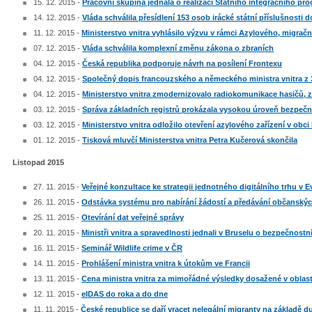
15. 12. 2015 -
Pracovní skupina jednala o realizaci Státního integračního pr
14. 12. 2015 -
Vláda schválila přesídlení 153 osob irácké státní příslušnosti 
11. 12. 2015 -
Ministerstvo vnitra vyhlásilo výzvu v rámci Azylového, migrač
07. 12. 2015 -
Vláda schválila komplexní změnu zákona o zbraních
04. 12. 2015 -
Česká republika podporuje návrh na posílení Frontexu
04. 12. 2015 -
Společný dopis francouzského a německého ministra vnitra z 3
04. 12. 2015 -
Ministerstvo vnitra zmodernizovalo radiokomunikace hasičů, z
03. 12. 2015 -
Správa základních registrů prokázala vysokou úroveň bezpeč
03. 12. 2015 -
Ministerstvo vnitra odložilo otevření azylového zařízení v obci
01. 12. 2015 -
Tisková mluvčí Ministerstva vnitra Petra Kučerová skončila
Listopad 2015
27. 11. 2015 -
Veřejné konzultace ke strategii jednotného digitálního trhu v 
26. 11. 2015 -
Odstávka systému pro nabírání žádostí a předávání občanský
25. 11. 2015 -
Otevírání dat veřejné správy
20. 11. 2015 -
Ministři vnitra a spravedlnosti jednali v Bruselu o bezpečnostn
16. 11. 2015 -
Seminář Wildlife crime v ČR
14. 11. 2015 -
Prohlášení ministra vnitra k útokům ve Francii
13. 11. 2015 -
Cena ministra vnitra za mimořádné výsledky dosažené v obla
12. 11. 2015 -
eIDAS do roka a do dne
11. 11. 2015 -
České republice se daří vracet nelegální migranty na základě d