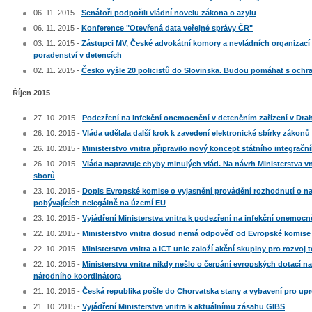
06. 11. 2015 -
Senátoři podpořili vládní novelu zákona o azylu
06. 11. 2015 -
Konference "Otevřená data veřejné správy ČR"
03. 11. 2015 -
Zástupci MV, České advokátní komory a nevládních organizací 
poradenství v detencích
02. 11. 2015 -
Česko vyšle 20 policistů do Slovinska. Budou pomáhat s ochr
Říjen 2015
27. 10. 2015 -
Podezření na infekční onemocnění v detenčním zařízení v Drah
26. 10. 2015 -
Vláda udělala další krok k zavedení elektronické sbírky zákonů
26. 10. 2015 -
Ministerstvo vnitra připravilo nový koncept státního integrač
26. 10. 2015 -
Vláda napravuje chyby minulých vlád. Na návrh Ministerstva vn
sborů
23. 10. 2015 -
Dopis Evropské komise o vyjasnění provádění rozhodnutí o nav
pobývajících nelegálně na území EU
23. 10. 2015 -
Vyjádření Ministerstva vnitra k podezření na infekční onemocn
22. 10. 2015 -
Ministerstvo vnitra dosud nemá odpověď od Evropské komise
22. 10. 2015 -
Ministerstvo vnitra a ICT unie založí akční skupiny pro rozvoj 
22. 10. 2015 -
Ministerstvu vnitra nikdy nešlo o čerpání evropských dotací na 
národního koordinátora
21. 10. 2015 -
Česká republika pošle do Chorvatska stany a vybavení pro upr
21. 10. 2015 -
Vyjádření Ministerstva vnitra k aktuálnímu zásahu GIBS