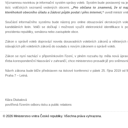
Významnou novinkou je informační systém správy voleb. Systém bude postavený na j
tisíc voličských seznamů vedených obcemi.
„Pro občana to znamená, že si nap
kteréhokoli obecního úřadu a žádost půjde podat i přes internet,“
uvedl ministr vn
Součástí informačního systému bude nástroj pro online obsazování okrskových vole
kandidátních listin. Voliči se dočkají i možnosti využít elektronické identifikace 
prezidenta republiky, senátora nebo zastupitele obce.
Zákon o správě voleb doprovází novela dosavadních volebních zákonů a některých s
stávajících pět volebních zákonů do souladu s novým zákonem o správě voleb.
Zákon se nyní nachází v připomínkovém řízení, v plném rozsahu by měla nová úprava 
třeba korespondenční hlasování v zahraničí, chce ministerstvo prosadit již pro sněmovn
Návrh zákona bude blíže představen na tiskové konferenci v pátek 25. října 2019 od 9.
Praha 7 – Letná.
Klára Dlubalová
pověřená řízením odboru tisku a public relations
© 2026 Ministerstvo vnitra České republiky. Všechna práva vyhrazena.