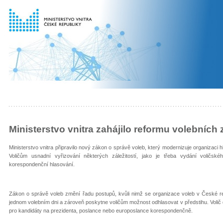
Ministerstvo vnitra zahájilo reformu volebních
Ministerstvo vnitra připravilo nový zákon o správě voleb, který modernizuje organizaci
Voličům usnadní vyřizování některých záležitostí, jako je třeba vydání voličsk
korespondenční hlasování.
Zákon o správě voleb změní řadu postupů, kvůli nimž se organizace voleb v České re
jednom volebním dni a zároveň poskytne voličům možnost odhlasovat v předstihu. Volič 
pro kandidáty na prezidenta, poslance nebo europoslance korespondenčně.